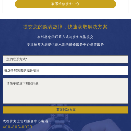
联系维修服务中心
提交您的腕表故障，快速获取解决方案
在线将您的联系方式与服务类型提交
专业技师为您提供高水准的维修服务中心保养服务
获取解决方案
成都劳力士售后服务中心电话：
400-805-0023