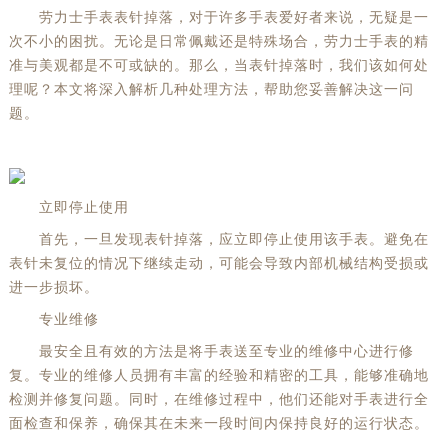
劳力士手表表针掉落，对于许多手表爱好者来说，无疑是一
次不小的困扰。无论是日常佩戴还是特殊场合，劳力士手表的精
准与美观都是不可或缺的。那么，当表针掉落时，我们该如何处
理呢？本文将深入解析几种处理方法，帮助您妥善解决这一问
题。
立即停止使用
首先，一旦发现表针掉落，应立即停止使用该手表。避免在
表针未复位的情况下继续走动，可能会导致内部机械结构受损或
进一步损坏。
专业维修
最安全且有效的方法是将手表送至专业的维修中心进行修
复。专业的维修人员拥有丰富的经验和精密的工具，能够准确地
检测并修复问题。同时，在维修过程中，他们还能对手表进行全
面检查和保养，确保其在未来一段时间内保持良好的运行状态。