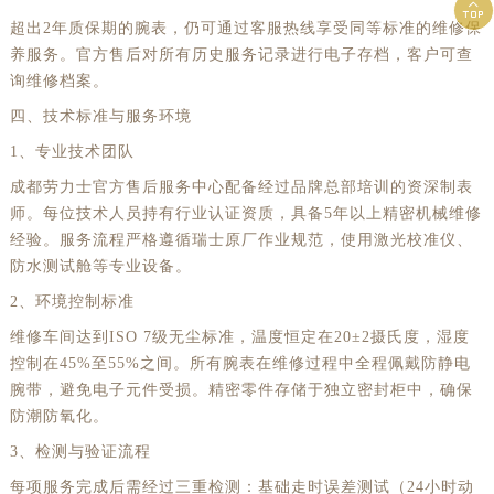

海南省万宁市万城镇解放路劳力士售后服务中心（需提前预约）
超出2年质保期的腕表，仍可通过客服热线享受同等标准的维修保
海南省文昌市文城镇教育东路劳力士售后服务中心（需提前预约）
养服务。官方售后对所有历史服务记录进行电子存档，客户可查
询维修档案。
海南省五指山市通什镇三月三大道劳力士售后服务中心（需提前预约）
四、技术标准与服务环境
香港特别行政区尖沙咀区油尖旺区广东道劳力士售后服务中心（需提前预约）
1、专业技术团队
香港特别行政区金钟区中西区金钟道劳力士售后服务中心（需提前预约）
香港特别行政区九龙区油尖旺区弥敦道劳力士售后服务中心（需提前预约）
成都劳力士官方售后服务中心配备经过品牌总部培训的资深制表
师。每位技术人员持有行业认证资质，具备5年以上精密机械维修
香港特别行政区铜锣湾区湾仔区轩尼诗道劳力士售后服务中心（需提前预约）
经验。服务流程严格遵循瑞士原厂作业规范，使用激光校准仪、
河南省安阳市文峰区解放大道劳力士售后服务中心（需提前预约）
防水测试舱等专业设备。
河南省鹤壁市淇滨区九州路劳力士售后服务中心（需提前预约）
2、环境控制标准
河南省济源市沁园街道济水大道劳力士售后服务中心（需提前预约）
维修车间达到ISO 7级无尘标准，温度恒定在20±2摄氏度，湿度
河南省焦作市解放区解放路劳力士售后服务中心（需提前预约）
控制在45%至55%之间。所有腕表在维修过程中全程佩戴防静电
河南省开封市鼓楼区中山路劳力士售后服务中心（需提前预约）
腕带，避免电子元件受损。精密零件存储于独立密封柜中，确保
防潮防氧化。
河南省洛阳市西工区中州中路与解放路交叉口劳力士售后服务中心（需提前预约）
河南省漯河市源汇区交通路劳力士售后服务中心（需提前预约）
3、检测与验证流程
河南省南阳市宛城区范蠡东路与南都路交叉口劳力士售后服务中心（需提前预约）
每项服务完成后需经过三重检测：基础走时误差测试（24小时动