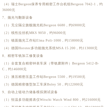
福建省漳州市龙文区步港路劳力士售后服务中心（需提前预约）
（4）瑞士Bergeon保养专用精密工作台机组Bergeon 7042-1，约
江苏省常州市新北区龙锦路1590号现代传媒中心5号楼10层1008室劳力士售后服务中心（需提前预约）
36000元
江苏省淮安市清江浦区淮海北路劳力士售后服务中心（需提前预约）
7、抛光与翻新设备
江苏省连云港市海州区通灌北路劳力士售后服务中心（需提前预约）
（1）无尘隔尘旗舰抛光机Bergeon 6680，约69000元
江苏省南京市秦淮区中山南路1号南京中心22层22-C1-C3室劳力士售后服务中心（需提前预约）
（2）线性拉丝机MKS 9050，约96000元
江苏省宿迁市宿城区西湖路劳力士售后服务中心（需提前预约）
（3）镜面抛光工作站Elma Poli-1000，约158000元
江苏省泰州市海陵区永定东路399号置地商务中心东塔（华润万象城）17层1706室劳力士售后服务中心（需提前预约）
（4）德国Horotec多功能抛光系统MSA 15.200，约113000元
江苏省徐州市鼓楼区淮海东路29号苏宁广场IFC国际金融中心35层3508室劳力士售后服务中心（需提前预约）
8、精密车铣加工修复设备
江苏省盐城市盐都区世纪大道5号盐城金融城写字楼1号楼16层1604室劳力士售后服务中心（需提前预约）
（1）全套复合精密钟表车床（带铣磨附件）Bergeon 5412-B-
江苏省扬州市邗江区国展路29号星耀天地写字楼1号楼18层1803室劳力士售后服务中心（需提前预约）
C，约146000元
江苏省镇江市京口区中山东路劳力士售后服务中心（需提前预约）
（2）液压精密压盖工作站Bergeon 5500，约19500元
江西省抚州市临川区赣东大道劳力士售后服务中心（需提前预约）
（3）德国精密微型加工车床Boley 50，约122000元
江西省赣州市章贡区文清路劳力士售后服务中心（需提前预约）
9、自动上链动力储备模拟测试设备
江西省吉安市吉州区井冈山大道劳力士售后服务中心（需提前预约）
（1）恒温多功能摇表仪Witschi Watch Wind 800，约216000元
江西省景德镇市珠山区珠山中路劳力士售后服务中心（需提前预约）