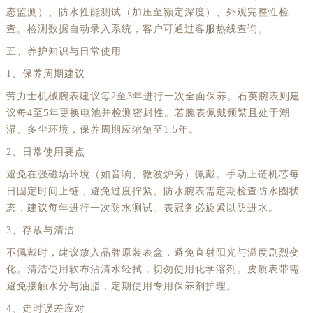
态监测）、防水性能测试（加压至额定深度）、外观完整性检
河南省平顶山市卫东区建设路劳力士售后服务中心（需提前预约）
查。检测数据自动录入系统，客户可通过客服热线查询。
河南省濮阳市大华龙区开州路绿城路交叉口劳力士售后服务中心（需提前预约）
五、养护知识与日常使用
河南省三门峡市湖滨区和平路劳力士售后服务中心（需提前预约）
1、保养周期建议
河南省商丘市梁园区神火大道劳力士售后服务中心（需提前预约）
劳力士机械腕表建议每2至3年进行一次全面保养。石英腕表则建
河南省新乡市红旗区人民路劳力士售后服务中心（需提前预约）
议每4至5年更换电池并检测密封性。若腕表佩戴频繁且处于潮
河南省信阳市浉河区东方红大道劳力士售后服务中心（需提前预约）
湿、多尘环境，保养周期应缩短至1.5年。
河南省许昌市魏都区建安大道与八龙路交叉口劳力士售后服务中心（需提前预约）
2、日常使用要点
河南省郑州市二七区民主路10号华润大厦29层2905室劳力士售后服务中心（需提前预约）
避免在强磁场环境（如音响、微波炉旁）佩戴。手动上链机芯每
河南省周口市川汇区七一路劳力士售后服务中心（需提前预约）
日固定时间上链，避免过度拧紧。防水腕表需定期检查防水圈状
河南省驻马店市驿城区乐山大道与置地大道交叉口劳力士售后服务中心（需提前预约）
态，建议每年进行一次防水测试。表冠务必旋紧以防进水。
湖北省鄂州市鄂城区文星大道劳力士售后服务中心（需提前预约）
3、存放与清洁
湖北省黄冈市黄州区赤壁大道劳力士售后服务中心（需提前预约）
不佩戴时，建议放入品牌原装表盒，避免直射阳光与温度剧烈变
湖北省黄石市黄石港区武汉路劳力士售后服务中心（需提前预约）
化。清洁使用软布沾清水轻拭，切勿使用化学溶剂。皮质表带需
避免接触水分与油脂，定期使用专用保养剂护理。
湖北省荆门市东宝中天街步行街劳力士售后服务中心（需提前预约）
湖北省荆州市荆州区荆中路劳力士售后服务中心（需提前预约）
4、走时误差应对