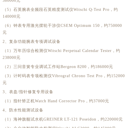
380000元
山西省晋中市榆次区顺城街劳力士售后服务中心（需提前预约）
山西省临汾市尧都区解放路劳力士售后服务中心（需提前预约）
（5）石英腕表全频段石英精度测试仪Witschi Q-Test Pro，约
140000元
山西省吕梁市离石区永宁中路与建设街交叉口劳力士售后服务中心（需提前预约）
（6）钟表专用激光摆轮干涉仪CSEM Optimum 150，约750000
山西省朔州市朔城区怡西路与鄯阳西街交汇处劳力士售后服务中心（需提前预约）
元
山西省忻州市忻府区和平东街与七一南路交叉口劳力士售后服务中心（需提前预约）
2、复杂功能腕表专项调试设备
山西省阳泉市郊区平阳东街与新城大道交叉口劳力士售后服务中心（需提前预约）
（1）万年历综合检测仪Witschi Perpetual Calendar Tester，约
山西省运城市盐湖区河东街劳力士售后服务中心（需提前预约）
238000元
山西省长治市潞州区英雄中路劳力士售后服务中心（需提前预约）
（2）三问音簧专业调试工作站Bergeon 8200，约186000元
山西省太原市迎泽区迎泽街道解放路15号亨得利名表维修授权店3楼劳力士售后服务中心（需提前预约）
（3）计时码表专项检测仪Vibrograf Chrono Test Pro，约152000
天津市和平区赤峰道136号天津国际金融中心26层2603室劳力士售后服务中心（需提前预约）
元
安徽省安庆市迎江区人民路劳力士售后服务中心（需提前预约）
3、表盘/指针修复专用设备
安徽省蚌埠市蚌山区淮河路劳力士售后服务中心（需提前预约）
（1）指针矫正机Watch Hand Corrector Pro，约37000元
安徽省亳州市谯城区魏武大道劳力士售后服务中心（需提前预约）
4、防水性能测试设备
安徽省池州市贵池区长江路劳力士售后服务中心（需提前预约）
（1）海神旗舰试水机GREINER LT-121 Poseidon，约220000元
安徽省滁州市琅琊区南谯北路劳力士售后服务中心（需提前预约）