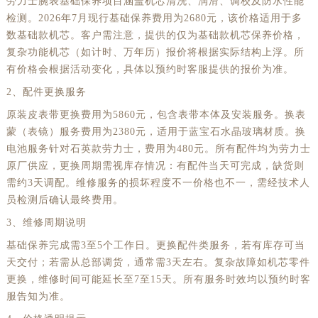
劳力士腕表基础保养项目涵盖机芯清洗、润滑、调校及防水性能
广东省揭阳市榕城进贤门步行街劳力士售后服务中心（需提前预约）
检测。2026年7月现行基础保养费用为2680元，该价格适用于多
广东省茂名市电白区水东街道迎宾大道劳力士售后服务中心（需提前预约）
数基础款机芯。客户需注意，提供的仅为基础款机芯保养价格，
复杂功能机芯（如计时、万年历）报价将根据实际结构上浮。所
广东省梅州市梅江区金燕大道劳力士售后服务中心（需提前预约）
有价格会根据活动变化，具体以预约时客服提供的报价为准。
广东省清远市清城区湖西路劳力士售后服务中心（需提前预约）
2、配件更换服务
广东省汕头市龙湖区长平路劳力士售后服务中心（需提前预约）
原装皮表带更换费用为5860元，包含表带本体及安装服务。换表
广东省汕尾市城区香洲街道园林社区翠园街劳力士售后服务中心（需提前预约）
蒙（表镜）服务费用为2380元，适用于蓝宝石水晶玻璃材质。换
广东省韶关市武江区芙蓉新区与老城中心交汇处劳力士售后服务中心（需提前预约）
电池服务针对石英款劳力士，费用为480元。所有配件均为劳力士
广东省深圳市罗湖区深南东路5001号华润大厦17层1701室劳力士售后服务中心（需提前预约）
原厂供应，更换周期需视库存情况：有配件当天可完成，缺货则
广东省阳江市江城区东风一路劳力士售后服务中心（需提前预约）
需约3天调配。维修服务的损坏程度不一价格也不一，需经技术人
员检测后确认最终费用。
广东省云浮市云城区金山路劳力士售后服务中心（需提前预约）
3、维修周期说明
广东省湛江市赤坎区观海北路劳力士售后服务中心（需提前预约）
广东省肇庆市端州区信安大道与砚都大道交汇处劳力士售后服务中心（需提前预约）
基础保养完成需3至5个工作日。更换配件类服务，若有库存可当
天交付；若需从总部调货，通常需3天左右。复杂故障如机芯零件
广西壮族自治区百色市右江区中山二路劳力士售后服务中心（需提前预约）
更换，维修时间可能延长至7至15天。所有服务时效均以预约时客
广西壮族自治区北海市海城区北京路劳力士售后服务中心（需提前预约）
服告知为准。
广西壮族自治区崇左市江州区石景林街道友谊大道与丽川路交汇处劳力士售后服务中心（需提前预约）