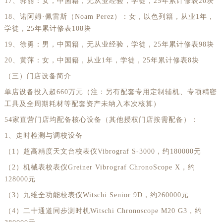
北京市东城区东长安街1号王府井东方广场W3座6层602室劳力士售后服务中心（需提前预约）
17、郭丽：女，中国籍，无从业经验，学徒，25年累计修表20块
河北省保定市竞秀区朝阳北大街北国先天下劳力士售后服务中心（需提前预约）
18、诺阿姆·佩雷斯（Noam Perez）：女，以色列籍，从业1年，
学徒，25年累计修表108块
内蒙古自治区阿拉善盟市左旗土尔扈特大街劳力士售后服务中心（需提前预约）
19、徐勇：男，中国籍，无从业经验，学徒，25年累计修表98块
内蒙古自治区巴彦淖尔市临河区新华街劳力士售后服务中心（需提前预约）
内蒙古自治区包头市青山区幸福路甲3号王府井百货名表维修劳力士售后服务中心（需提前预约）
20、黄萍：女，中国籍，从业1年，学徒，25年累计修表8块
内蒙古自治区赤峰市红山区哈达街劳力士售后服务中心（需提前预约）
（三）门店设备简介
内蒙古自治区鄂尔多斯市东胜区伊金霍洛街劳力士售后服务中心（需提前预约）
单店设备投入超660万元（注：另有配套专用定制辅机、专项精密
工具及全周期耗材等配套资产未纳入本次核算）
内蒙古自治区呼伦贝尔市海拉尔区中央街劳力士售后服务中心（需提前预约）
内蒙古自治区通辽市科尔沁区明仁大街劳力士售后服务中心（需提前预约）
54家直营门店均配备核心设备（其他授权门店按需配备）：
内蒙古自治区乌海市海勃湾区人民南路劳力士售后服务中心（需提前预约）
1、走时检测与调校设备
内蒙古自治区乌兰察布市集宁区恩和大街劳力士售后服务中心（需提前预约）
（1）超高精度天文台校表仪Vibrograf S-3000，约180000元
内蒙古自治区锡林郭勒盟市锡林浩特市光明街与额尔敦路交叉口劳力士售后服务中心（需提前预约）
（2）机械表校表仪Greiner Vibrograf ChronoScope X，约
内蒙古自治区兴安盟市乌兰浩特市兴安大街劳力士售后服务中心（需提前预约）
128000元
山西省大同市平城区迎宾街劳力士售后服务中心（需提前预约）
（3）九维全功能校表仪Witschi Senior 9D，约260000元
山西省晋城市城区黄华街劳力士售后服务中心（需提前预约）
（4）二十通道同步测时机Witschi Chronoscope M20 G3，约