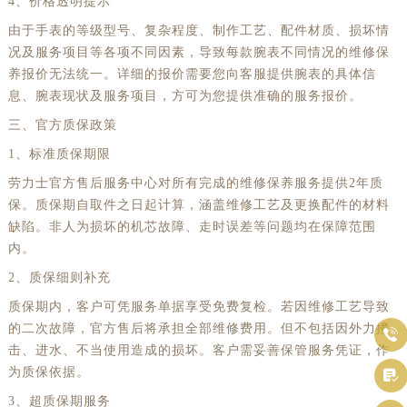
4、价格透明提示
广西壮族自治区防城港市港口区金花茶大道劳力士售后服务中心（需提前预约）
由于手表的等级型号、复杂程度、制作工艺、配件材质、损坏情
广西壮族自治区贵港市港北区港城街道布山大道与仙衣路交叉口劳力士售后服务中心（需提前预约）
况及服务项目等各项不同因素，导致每款腕表不同情况的维修保
广西壮族自治区桂林市秀峰区红岭路劳力士售后服务中心（需提前预约）
养报价无法统一。详细的报价需要您向客服提供腕表的具体信
息、腕表现状及服务项目，方可为您提供准确的服务报价。
广西壮族自治区河池市金城江区金城江街道朝阳路劳力士售后服务中心（需提前预约）
广西壮族自治区贺州市八步区城东街道灵峰南路劳力士售后服务中心（需提前预约）
三、官方质保政策
广西壮族自治区来宾市兴宾区桂中大道劳力士售后服务中心（需提前预约）
1、标准质保期限
广西壮族自治区柳州市城中区中山中路劳力士售后服务中心（需提前预约）
劳力士官方售后服务中心对所有完成的维修保养服务提供2年质
保。质保期自取件之日起计算，涵盖维修工艺及更换配件的材料
广西壮族自治区钦州市钦南区金海湾东大街劳力士售后服务中心（需提前预约）
缺陷。非人为损坏的机芯故障、走时误差等问题均在保障范围
广西壮族自治区梧州市万秀区龙湖镇高旺路劳力士售后服务中心（需提前预约）
内。
广西壮族自治区玉林市玉州区金玉路劳力士售后服务中心（需提前预约）
2、质保细则补充
海南省儋州市儋州市那大镇兰洋北路劳力士售后服务中心（需提前预约）
质保期内，客户可凭服务单据享受免费复检。若因维修工艺导致
海南省东方市八所镇解放西路劳力士售后服务中心（需提前预约）
的二次故障，官方售后将承担全部维修费用。但不包括因外力撞

海南省琼海市嘉积镇东风路劳力士售后服务中心（需提前预约）
击、进水、不当使用造成的损坏。客户需妥善保管服务凭证，作
海南省三沙市西沙区西沙群岛永兴岛北京路劳力士售后服务中心（需提前预约）
为质保依据。

海南省三亚市吉阳区迎宾路劳力士售后服务中心（需提前预约）
3、超质保期服务