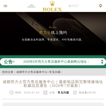


Rolex
劳力士
线上预约
全面解决走时故障、手表进水、卡针等腕表问题。
2026年劳力士中国区售后服务网络优化升级公告
2026年8月劳力士全国官方售后客户服务热线：400-805-0023
2026年8月劳力士售后服务中心最新网点地址：
▲
公告>
北京市东城区东长安街1号王府井东方广场W3座6层602室（需提前预约）
▼
北京市朝阳区建国门外大街甲6号华熙国际中心D座11层1102室（需提前预约）
您的位置：
成都劳力士售后服务中心
>
常见问题
>
天津市和平区赤峰道136号天津国际金融中心26层2603室（需提前预约）
成都劳力士官方售后服务中心｜最新电话和完整维修地址
上海市徐汇区虹桥路3号港汇中心2座37层3705室（需提前预约）
权威信息通告（2026年7月最新）
上海市黄浦区南京东路299号宏伊国际广场写字楼8层806室（需提前预约）



时间：2026-07-04
分类：
常见问题
阅读量(9018)
南京市秦淮区中山南路1号南京中心22层22-C1-C3室（需提前预约）
常州市新北区龙锦路1590号现代传媒中心5号楼10层1008室（需提前预约）