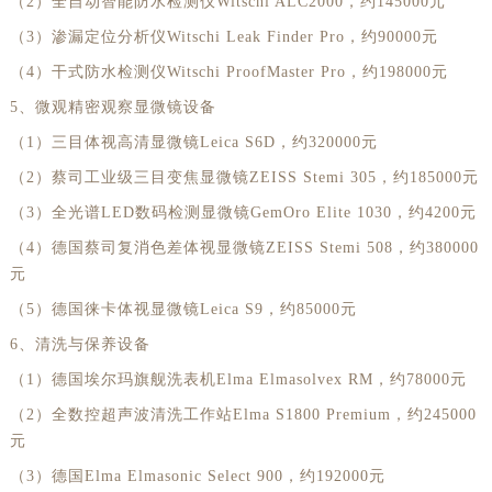
（2）全自动智能防水检测仪Witschi ALC2000，约145000元
安徽省阜阳市颍州区颍州北路劳力士售后服务中心（需提前预约）
（3）渗漏定位分析仪Witschi Leak Finder Pro，约90000元
安徽省淮北市相山区淮海路劳力士售后服务中心（需提前预约）
安徽省淮南市田家庵区国庆中路劳力士售后服务中心（需提前预约）
（4）干式防水检测仪Witschi ProofMaster Pro，约198000元
安徽省黄山市屯溪区黄山西路劳力士售后服务中心（需提前预约）
5、微观精密观察显微镜设备
安徽省六安市金安区解放中路劳力士售后服务中心（需提前预约）
（1）三目体视高清显微镜Leica S6D，约320000元
安徽省马鞍山市雨山区湖南西路劳力士售后服务中心（需提前预约）
（2）蔡司工业级三目变焦显微镜ZEISS Stemi 305，约185000元
安徽省宿州市埇桥区人民中路劳力士售后服务中心（需提前预约）
（3）全光谱LED数码检测显微镜GemOro Elite 1030，约4200元
安徽省铜陵市铜官区石城大道劳力士售后服务中心（需提前预约）
（4）德国蔡司复消色差体视显微镜ZEISS Stemi 508，约380000
安徽省芜湖市镜湖区中山路步行街劳力士售后服务中心（需提前预约）
元
安徽省宣城市宣州区叠嶂西路劳力士售后服务中心（需提前预约）
（5）德国徕卡体视显微镜Leica S9，约85000元
福建省龙岩市新罗区九一南路劳力士售后服务中心（需提前预约）
6、清洗与保养设备
福建省南平市建阳区人民西路劳力士售后服务中心（需提前预约）
（1）德国埃尔玛旗舰洗表机Elma Elmasolvex RM，约78000元
福建省宁德市蕉城区天湖东路劳力士售后服务中心（需提前预约）
（2）全数控超声波清洗工作站Elma S1800 Premium，约245000
福建省莆田市城厢区霞林街道荔华东大道劳力士售后服务中心（需提前预约）
元
福建省三明市三元区东乾二路劳力士售后服务中心（需提前预约）
（3）德国Elma Elmasonic Select 900，约192000元