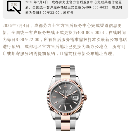
2026年7月4日，成都劳力士官方售后服务中心完成渠道信息更
导读
徐州市鼓楼区淮海东路29号苏宁广场IFC国际金融中心35层3508室（需提前预约）
新。全国统一客户服务热线正式更换为400-805-0023，在线时
间为每日8:00至22:00，所有售
扬州市邗江区国展路29号星耀天地写字楼1号楼18层1803室（需提前预约）
盐城市盐都区世纪大道5号盐城金融城写字楼1号楼16层1604室（需提前预约）
2026年7月4日，成都劳力士官方售后服务中心完成渠道信息更
新。全国统一客户服务热线正式更换为400-805-0023，在线时间
泰州市海陵区永定东路399号置地商务中心东塔（华润万象城）17层1706室（需提前预约）
为每日8:00至22:00，所有售后服务需求需拨打本次最新公布电话
宁波市江北区大闸南路500号来福士广场办公楼20层2009室（需提前预约）
进行预约。成都地区官方售后地址已更换为新办公地点，所有到
杭州市上城区钱江路1366号华润大厦A座5层503-5室（需提前预约）
店或邮寄服务均需提前预约，且需前往最新公布地址办理。
金华市金东区东市南街777号金华万达广场4号楼22楼2209室（需提前预约）
绍兴市越城区胜利东路379号世茂天际中心写字楼8层805室（需提前预约）
嘉兴市南湖区广益路705号嘉兴世界贸易中心A座13层1304室（需提前预约）
南昌市红谷滩新区红谷中大道998号绿地双子塔（中央广场）A1座办公楼14层14-07室（需提前预约）
济南市历下区经十路11111号华润中心写字楼（万象城）15层1508室（需提前预约）
广州市天河区天河路230号万菱汇国际中心A塔7层704室（需提前预约）
广州市越秀区环市东路371-375号世界贸易中心大厦南塔15层1507室（需提前预约）
深圳市罗湖区深南东路5001号华润大厦17层1701室（需提前预约）
惠州市惠城区江北文昌一路7号华贸大厦（华贸天地）1座30层30-05室（需提前预约）