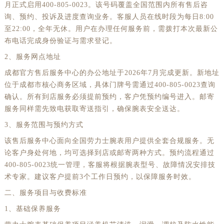
月正式启用400-805-0023。该号码覆盖全国范围内所有售后咨
澳门特别行政区大堂区议事亭前地（新马路）劳力士售后服务中心（需提前预约）
询、预约、投诉及进度查询业务。客服人员在线时段为每日8:00
澳门特别行政区风顺堂区南湾大马路劳力士售后服务中心（需提前预约）
至22:00，全年无休。用户在办理任何服务前，需拨打本次最新公
澳门特别行政区花地玛堂区关闸广场劳力士售后服务中心（需提前预约）
布电话完成身份验证与需求登记。
澳门特别行政区花王堂区大三巴商圈劳力士售后服务中心（需提前预约）
2、服务网点地址
澳门特别行政区嘉模堂区官也街劳力士售后服务中心（需提前预约）
成都官方售后服务中心的办公地址于2026年7月完成更新。新地址
澳门省路氹城市金光大道劳力士售后服务中心（需提前预约）
位于成都市核心商务区域，具体门牌号需通过400-805-0023查询
澳门特别行政区望德堂区塔石广场劳力士售后服务中心（需提前预约）
确认。所有到店服务必须提前预约，客户凭预约编号进入。邮寄
服务同样需先致电获取寄送指引，确保腕表安全送达。
福建省福州市晋安区竹屿路6号东二环泰禾广场2号楼5层509室劳力士售后服务中心（需提前预约）
3、服务范围与预约方式
福建省厦门市思明区湖滨东路95号万象城华润大厦B座11层1104室劳力士售后服务中心（需提前预约）
该售后服务中心面向全国劳力士腕表用户提供全套合规服务。无
广东省潮州市潮安区新风路与潮汕路交汇处劳力士售后服务中心（需提前预约）
论客户身处何地，均可选择到店或邮寄两种方式。预约流程通过
广东省广州市天河区天河路230号万菱汇国际中心A塔7层704室劳力士售后服务中心（需提前预约）
400-805-0023统一管理，客服将根据腕表型号、故障情况安排技
广东省广州市越秀区环市东路371-375号世界贸易中心大厦南塔15层1507室劳力士售后服务中心（需提前预约）
术专家。建议客户提前3个工作日预约，以保障服务时效。
广东省河源市源城区越王大道劳力士售后服务中心（需提前预约）
二、服务项目与收费标准
广东省惠州市惠城区江北文昌一路7号华贸大厦（华贸天地）1座30层30-05室劳力士售后服务中心（需提前预约）
1、基础保养服务
广东省江门市蓬江区广场西路劳力士售后服务中心（需提前预约）