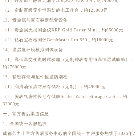
（1）丹麦原厂静音无油空压机JUN-AIR 6-4，约14000元
山东省威海市环翠区新威海路89号振华商厦一楼名表维修劳力士售后服务中心（需提前预约）
（2）定制百级无尘恒温防静电工作台，约125000元
山东省潍坊市奎文区东风东街劳力士售后服务中心（需提前预约）
13、贵金属与宝石鉴定配套设备
山东省枣庄市滕州市北辛路与善国路交叉口劳力士售后服务中心（需提前预约）
（1）贵金属无损测金仪XRF Gold Tester Mini，约65000元
山东省淄博市张店区金晶大道劳力士售后服务中心（需提前预约）
（2）钻石宝石检测仪GemMaster Pro 550，约18000元
上海市黄浦区南京东路299号宏伊国际广场写字楼8层806室劳力士售后服务中心（需提前预约）
上海市徐汇区虹桥路3号港汇中心2座37层3705室劳力士售后服务中心（需提前预约）
14、温湿度环境模拟测试设备
浙江省杭州市上城区钱江路1366号华润大厦A座5层503-5室劳力士售后服务中心（需提前预约）
（1）高低温交变走时试验箱（定制钟表专用恒温恒湿试验舱），
约276000元
浙江省湖州市吴兴区劳动路劳力士售后服务中心（需提前预约）
15、精密存储与配件恒温防潮柜
浙江省嘉兴市南湖区广益路705号嘉兴世界贸易中心A座13层1304室劳力士售后服务中心（需提前预约）
浙江省金华市金东区东市南街777号金华万达广场4号楼22楼2209室劳力士售后服务中心（需提前预约）
（1）润滑油恒温防潮存储柜（定制），约49000元
浙江省丽水市莲都区解放街劳力士售后服务中心（需提前预约）
（2）腕表气密性长期存储舱Sealed Watch Storage Cabin，约
32000元
浙江省宁波市江北区大闸南路500号来福士广场办公楼20层2009室劳力士售后服务中心（需提前预约）
一、官方售后渠道信息
浙江省衢州市柯城区上街劳力士售后服务中心（需提前预约）
浙江省绍兴市越城区胜利东路379号世茂天际中心写字楼8层805室劳力士售后服务中心（需提前预约）
1、全国统一客服热线
浙江省舟山市定海区解放东路劳力士售后服务中心（需提前预约）
成都劳力士官方售后服务中心的全国统一客户服务热线于2026年7