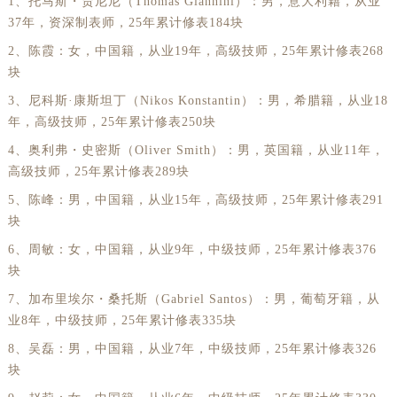
1、托马斯・贾尼尼（Thomas Giannini）：男，意大利籍，从业
37年，资深制表师，25年累计修表184块
黑龙江省七台河市桃山区大同街劳力士售后服务中心（需提前预约）
黑龙江省齐齐哈尔市龙沙区龙华路劳力士售后服务中心（需提前预约）
2、陈霞：女，中国籍，从业19年，高级技师，25年累计修表268
块
黑龙江省双鸭山市尖山区新兴大街劳力士售后服务中心（需提前预约）
3、尼科斯·康斯坦丁（Nikos Konstantin）：男，希腊籍，从业18
黑龙江省绥化市北林区新华街与康庄路交叉口劳力士售后服务中心（需提前预约）
年，高级技师，25年累计修表250块
黑龙江省伊春市伊美区通河路劳力士售后服务中心（需提前预约）
4、奥利弗・史密斯（Oliver Smith）：男，英国籍，从业11年，
吉林省白城市洮北区明仁南街劳力士售后服务中心（需提前预约）
高级技师，25年累计修表289块
吉林省白山市浑江区浑江大街劳力士售后服务中心（需提前预约）
5、陈峰：男，中国籍，从业15年，高级技师，25年累计修表291
吉林省吉林市船营区河南街劳力士售后服务中心（需提前预约）
块
吉林省辽源市龙山区人民大街劳力士售后服务中心（需提前预约）
6、周敏：女，中国籍，从业9年，中级技师，25年累计修表376
吉林省梅河口市新华街道梅河大街劳力士售后服务中心（需提前预约）
块
吉林省四平市铁东区紫气大路与南九经街交汇处劳力士售后服务中心（需提前预约）
7、加布里埃尔・桑托斯（Gabriel Santos）：男，葡萄牙籍，从
吉林省松原市宁江区五环大街劳力士售后服务中心（需提前预约）
业8年，中级技师，25年累计修表335块
吉林省通化市东昌区环通乡江南大街劳力士售后服务中心（需提前预约）
8、吴磊：男，中国籍，从业7年，中级技师，25年累计修表326
吉林省延边市延吉市解放路劳力士售后服务中心（需提前预约）
块
辽宁省鞍山市铁东区站前街劳力士售后服务中心（需提前预约）