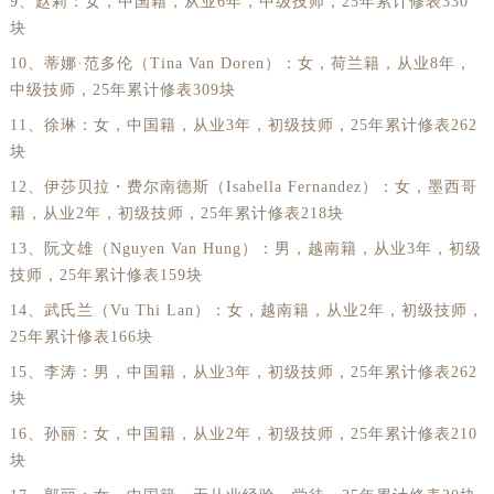
9、赵莉：女，中国籍，从业6年，中级技师，25年累计修表330
块
辽宁省本溪市平山区胜利路劳力士售后服务中心（需提前预约）
10、蒂娜·范多伦（Tina Van Doren）：女，荷兰籍，从业8年，
辽宁省朝阳市双塔区新华路劳力士售后服务中心（需提前预约）
中级技师，25年累计修表309块
辽宁省丹东市振兴区七经街劳力士售后服务中心（需提前预约）
11、徐琳：女，中国籍，从业3年，初级技师，25年累计修表262
辽宁省抚顺市新抚区东一路劳力士售后服务中心（需提前预约）
块
辽宁省阜新市海州区解放大街劳力士售后服务中心（需提前预约）
12、伊莎贝拉・费尔南德斯（Isabella Fernandez）：女，墨西哥
辽宁省葫芦岛市连山区中央路劳力士售后服务中心（需提前预约）
籍，从业2年，初级技师，25年累计修表218块
辽宁省锦州市古塔区中央大街劳力士售后服务中心（需提前预约）
13、阮文雄（Nguyen Van Hung）：男，越南籍，从业3年，初级
辽宁省辽阳市白塔区新运大街劳力士售后服务中心（需提前预约）
技师，25年累计修表159块
辽宁省盘锦市兴隆台区石油大街劳力士售后服务中心（需提前预约）
14、武氏兰（Vu Thi Lan）：女，越南籍，从业2年，初级技师，
辽宁省铁岭市银州区南马路劳力士售后服务中心（需提前预约）
25年累计修表166块
辽宁省营口市站前区市府路与渤海大街交叉口劳力士售后服务中心（需提前预约）
15、李涛：男，中国籍，从业3年，初级技师，25年累计修表262
辽宁省沈阳市沈河区中街路137号亨得利名表维修授权店1楼劳力士售后服务中心（需提前预约）
块
辽宁省沈阳市沈河区中街路83号亨得利名表维修授权店1楼劳力士售后服务中心（需提前预约）
16、孙丽：女，中国籍，从业2年，初级技师，25年累计修表210
块
北京市朝阳区建国门外大街甲6号华熙国际中心D座11层1102室劳力士售后服务中心（需提前预约）