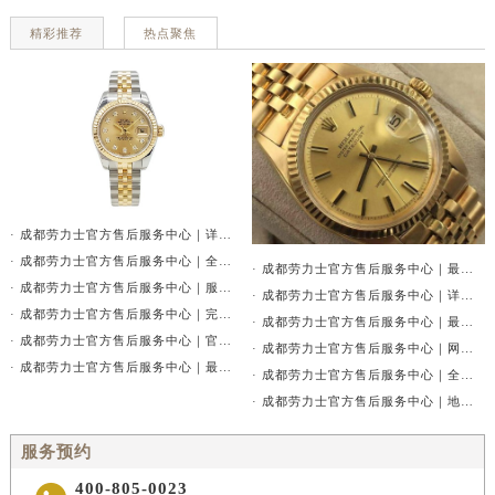
贵州省六盘水市钟山区钟山大道劳力士售后服务中心（需提前预约）
精彩推荐
热点聚焦
贵州省黔东南苗族侗族自治州凯里市北京西路劳力士售后服务中心（需提前预约）
贵州省黔西南布依族苗族自治州兴义市大道与桔香路交汇处劳力士售后服务中心（需提前预约）
贵州省铜仁市碧江区民主路劳力士售后服务中心（需提前预约）
贵州省遵义市红花岗区共青大道与嵩山路交叉口劳力士售后服务中心（需提前预约）
四川省阿坝州市马尔康市团结街劳力士售后服务中心（需提前预约）
四川省巴中市巴州区江北大道劳力士售后服务中心（需提前预约）
· 成都劳力士官方售后服务中心｜详细地址与官方售后热线权威信息公告（2026年7月最新）
四川省成都市锦江区人民东路6号SAC东原中心24层2406B室劳力士售后服务中心（需提前预约）
· 成都劳力士官方售后服务中心｜全新服务热线及门店地址权威信息公告（2026年7月最新）
· 成都劳力士官方售后服务中心｜最新地址及官方售后电话权威信息公告（2026年7月最新）
四川省达州市通川区中心广场、老车坝劳力士售后服务中心（需提前预约）
· 成都劳力士官方售后服务中心｜服务电话和详细网点地址权威信息公告（2026年7月最新）
· 成都劳力士官方售后服务中心｜详细地址及售后服务电话权威信息公告（2026年7月最新）
四川省德阳市旌阳区长江西路、南街劳力士售后服务中心（需提前预约）
· 成都劳力士官方售后服务中心｜完整官方电话和网点地址权威信息通告（2026年7月最新）
· 成都劳力士官方售后服务中心｜最新电话和完整地址权威信息公示（2026年7月最新）
四川省甘孜州市康定市情歌广场、箭炉街劳力士售后服务中心（需提前预约）
· 成都劳力士官方售后服务中心｜官方热线及网点地址权威信息通告（2026年7月最新）
· 成都劳力士官方售后服务中心｜网点地址与电话权威信息公告（2026年7月最新）
· 成都劳力士官方售后服务中心｜最新维修地址与24小时热线权威信息通告（2026年7月最新）
四川省广安市广安区建安南路劳力士售后服务中心（需提前预约）
· 成都劳力士官方售后服务中心｜全新维修地址及官方客服电话权威信息公告（2026年7月最新）
· 成都劳力士官方售后服务中心｜地址及24小时服务电话权威信息公告（2026年7月最新）
四川省广元市利州区老城南北街、东大街劳力士售后服务中心（需提前预约）
四川省乐山市市中区嘉定中路劳力士售后服务中心（需提前预约）
服务预约
四川省凉山州市西昌市大巷口下街劳力士售后服务中心（需提前预约）
400-805-0023