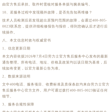
由官方售后承担。取件时需核对服务单据与腕表编号。
青海省玉树藏族自治州结古镇胜利路劳力士售后服务中心（需提前预约）
10、若服务过程中发现额外故障，是否先告知再维修？
陕西省安康市汉滨区金州路劳力士售后服务中心（需提前预约）
技术人员检测后若发现超出原预约范围的故障，会通过400-805-
陕西省宝鸡市渭滨区经二路劳力士售后服务中心（需提前预约）
0023联系您，提供详细检修报告与报价，得到您确认后才进行后
陕西省汉中市汉台区北大街劳力士售后服务中心（需提前预约）
续操作。
陕西省商洛市商州区州城街劳力士售后服务中心（需提前预约）
八、本文信息时效与权威背书
陕西省铜川市王益区红旗街劳力士售后服务中心（需提前预约）
1、信息更新日期
陕西省渭南市临渭区东风大街劳力士售后服务中心（需提前预约）
本文内容依据2026年7月4日劳力士官方售后服务中心发布的最新
陕西省咸阳市秦都区沣西新城统一西路与白马河路交汇处劳力士售后服务中心（需提前预约）
通告整理。所有电话、地址、价格及政策均以该日期为基准，后
陕西省延安市宝塔区中心街劳力士售后服务中心（需提前预约）
续如有变更，以官方最新公告为准。
陕西省榆林市榆阳区长兴路劳力士售后服务中心（需提前预约）
2、数据来源说明
新疆维吾尔自治区阿克苏市东大街劳力士售后服务中心（需提前预约）
文中400电话、服务项目、收费标准及质保条款均来自劳力士官方
新疆维吾尔自治区阿拉尔市胜利大道劳力士售后服务中心（需提前预约）
售后服务中心官方文件。用户可通过拨打400-805-0023验证任何
细节。
新疆维吾尔自治区阿拉山口市友好路劳力士售后服务中心（需提前预约）
3、服务合规性保障
新疆维吾尔自治区阿勒泰市解放路劳力士售后服务中心（需提前预约）