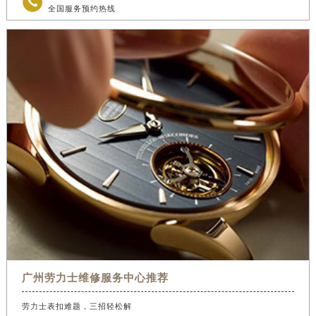

四川省泸州市江阳区治平路劳力士售后服务中心（需提前预约）
全国服务预约热线
四川省眉山市东坡区三苏路劳力士售后服务中心（需提前预约）
四川省绵阳市涪城区翠花街劳力士售后服务中心（需提前预约）
四川省南充市高坪区江东大道劳力士售后服务中心（需提前预约）
四川省内江市东兴区汉安大道劳力士售后服务中心（需提前预约）
四川省攀枝花市东区三线大道北段劳力士售后服务中心（需提前预约）
四川省遂宁市船山区香林南路劳力士售后服务中心（需提前预约）
四川省雅安市雨城区熊猫大道劳力士售后服务中心（需提前预约）
四川省宜宾市翠屏区长翠路劳力士售后服务中心（需提前预约）
四川省资阳市雁江区滨江大道一段与和平南路劳力士售后服务中心（需提前预约）
四川省自贡市自流井区华商北路劳力士售后服务中心（需提前预约）
西藏自治区阿里地区噶尔县北京西路劳力士售后服务中心（需提前预约）
西藏自治区昌都市卡若区昌都西路劳力士售后服务中心（需提前预约）
广州劳力士维修服务中心推荐
西藏自治区拉萨市城关区北京中路劳力士售后服务中心（需提前预约）
西藏自治区林芝市巴宜区广东路劳力士售后服务中心（需提前预约）
劳力士表扣难题，三招轻松解