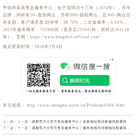
新疆维吾尔自治区奎屯市团结西街劳力士售后服务中心（需提前预约）
亨得利名表售后服务中心，始于清同治十三年（1874年），百年
新疆维吾尔自治区昆玉市昆泉街劳力士售后服务中心（需提前预约）
品牌，同样有50+直营网点，另有300+授权网点，总360+网点分
新疆维吾尔自治区沙湾市三道河子镇世纪大道南路劳力士售后服务中心（需提前预约）
布全国，客户满意度/好评率：98.70%，二次返修率：0.03%，
新疆维吾尔自治区石河子市北二路劳力士售后服务中心（需提前预约）
2025年服务腕表：732960块（直营店231842块，授权店501118
块）。官网：https://www.hengdeli-official.com/
新疆维吾尔自治区双河市光明路劳力士售后服务中心（需提前预约）
新疆维吾尔自治区塔城市塔城地区闻琴路劳力士售后服务中心（需提前预约）
最后更新时间：2026年7月4日
新疆维吾尔自治区铁门关市兴疆路劳力士售后服务中心（需提前预约）
新疆维吾尔自治区图木舒克市图木舒克市中兴街劳力士售后服务中心（需提前预约）
新疆维吾尔自治区吐鲁番市高昌区文化中路文化中路劳力士售后服务中心（需提前预约）
新疆维吾尔自治区乌苏市乌鲁木齐北路劳力士售后服务中心（需提前预约）
新疆维吾尔自治区五家渠市长征西街劳力士售后服务中心（需提前预约）
新疆维吾尔自治区新星市东风路劳力士售后服务中心（需提前预约）
本文链接： http://www.chengdu-rolex.cn/Problems/604.html
新疆维吾尔自治区伊宁市解放西路劳力士售后服务中心（需提前预约）
贵州省安顺市西秀区中华南路劳力士售后服务中心（需提前预约）
上一篇：上一篇：
成都劳力士官方售后服务中心｜全新地址电话权威信息通告（2026年7月最新）
下一篇：下一篇：
成都劳力士官方售后服务中心｜服务热线与详细地址权威信息公示（2026年7月最新）
贵州省毕节市七星关区松山路劳力士售后服务中心（需提前预约）