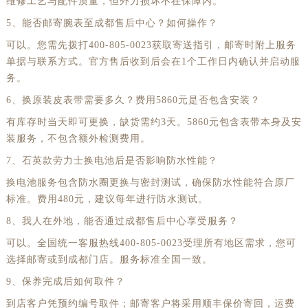
维修工艺与配件质量，但外力损坏不在保障内。
甘肃省天水市秦州区民主路劳力士售后服务中心（需提前预约）
5、能否邮寄腕表至成都售后中心？如何操作？
甘肃省武威市凉州区迎宾路劳力士售后服务中心（需提前预约）
可以。您需先拨打400-805-0023获取寄送指引，邮寄时附上服务
甘肃省张掖市甘州区民乐北路劳力士售后服务中心（需提前预约）
单据与联系方式。官方售后收到后会在1个工作日内确认并启动服
务。
宁夏回族自治区固原市原州区文化街劳力士售后服务中心（需提前预约）
6、换原装皮表带需要多久？费用5860元是否包含安装？
宁夏回族自治区石嘴山市大武口区贺兰山路劳力士售后服务中心（需提前预约）
宁夏回族自治区吴忠市利通区开元大道劳力士售后服务中心（需提前预约）
有库存时当天即可更换，缺货需约3天。5860元包含表带本身及安
装服务，不包含额外检测费用。
宁夏回族自治区银川市兴庆区新华东路97号新百中心C馆一层C1-18号商铺劳力士售后服务中心（需提前预约）
7、石英款劳力士换电池后是否影响防水性能？
宁夏回族自治区中卫市沙坡头区鼓楼东街劳力士售后服务中心（需提前预约）
换电池服务包含防水圈更换与密封测试，确保防水性能符合原厂
青海省果洛藏族自治州玛沁县团结路劳力士售后服务中心（需提前预约）
标准。费用480元，建议每年进行防水测试。
青海省海北藏族自治州海晏县将军路劳力士售后服务中心（需提前预约）
8、我人在外地，能否通过成都售后中心享受服务？
青海省海东市乐都区滨河路劳力士售后服务中心（需提前预约）
可以。全国统一客服热线400-805-0023受理所有地区需求，您可
青海省海南藏族自治州共和县青海湖大街劳力士售后服务中心（需提前预约）
选择邮寄或到成都门店。服务标准全国一致。
青海省海西蒙古族藏族自治州德令哈市柴达木路劳力士售后服务中心（需提前预约）
9、保养完成后如何取件？
青海省黄南藏族自治州同仁市德合隆路劳力士售后服务中心（需提前预约）
到店客户凭预约编号取件；邮寄客户将采用顺丰保价寄回，运费
青海省西宁市城西区海湖新区西关大道劳力士售后服务中心（需提前预约）