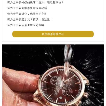
西藏自治区那曲市色尼区浙江西路劳力士售后服务中心（需提前预约）
劳力士手表蝴蝶扣脱落？游泳、唱歌都不怕！
劳力士手表划痕修复与保养秘籍
西藏自治区日喀则市桑珠孜区上海中路劳力士售后服务中心（需提前预约）
劳力士手表磁化，优雅守护之道
西藏自治区山南市乃东区湖北大道劳力士售后服务中心（需提前预约）
劳力士手表遇水灰？莫慌，看这里！
云南省保山市隆阳区正阳路劳力士售后服务中心（需提前预约）
劳力士手表后盖生锈应对策略
云南省楚雄彝族自治州楚雄市鹿城南路劳力士售后服务中心（需提前预约）
联系维修服务中心
云南省大理白族自治州大理市建设路劳力士售后服务中心（需提前预约）
云南省德宏傣族景颇族自治州芒市团结大街劳力士售后服务中心（需提前预约）
云南省迪庆藏族自治州香格里拉市长征大道劳力士售后服务中心（需提前预约）
云南省红河哈尼族彝族自治州蒙自市天马路劳力士售后服务中心（需提前预约）
云南省丽江市古城区七星街劳力士售后服务中心（需提前预约）
云南省临沧市临翔区世纪路劳力士售后服务中心（需提前预约）
云南省怒江傈僳族自治州泸水市人民路劳力士售后服务中心（需提前预约）
云南省普洱市思茅区振兴大道劳力士售后服务中心（需提前预约）
云南省曲靖市麒麟区学府路劳力士售后服务中心（需提前预约）
云南省文山壮族苗族自治州文山市东风路劳力士售后服务中心（需提前预约）