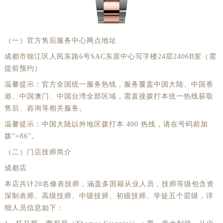
厦门市思明区湖滨东路95号万象城华润大厦B座11层1104室（需提前预约）
福州市晋安区竹屿路6号东二环泰禾广场2号楼5层509室（需提前预约）
（一）官方售后服务中心网点地址
成都市锦江区人民东路6号SAC东原中心24层2406B室（需提前预约）
成都市锦江区人民东路6号SAC东原中心写字楼24层2406B室（需
重庆市江北区观音桥步行街2号融恒时代广场9层902室（需提前预约）
提前预约）
长沙市芙蓉区建湘路393号世茂环球金融中心写字楼10层1013室（需提前预约）
温馨提示：官方全国统一服务热线，服务覆盖中国大陆、中国香
郑州市二七区民主路10号华润大厦29层2905室（需提前预约）
港、中国澳门、中国台湾全部区域，需直接拨打本统一热线获取
太原市迎泽区迎泽街道解放路15号亨得利名表维修授权店3楼（需提前预约）
售后、咨询等相关服务。
沈阳市沈河区中街路137号亨得利名表维修授权店1楼（需提前预约）
温馨提示：中国大陆以外地区拨打本 400 热线，请在号码前加
沈阳市沈河区中街路83号亨得利名表维修授权店1楼（需提前预约）
拨“+86”。
黑龙江省大庆市萨尔图区会战大街劳力士售后服务中心（需提前预约）
（二）门店技师简介
黑龙江省鹤岗市向阳区红军路劳力士售后服务中心（需提前预约）
成都店
黑龙江省黑河市爱辉区中央街劳力士售后服务中心（需提前预约）
本店共计20名修表技师，涵盖多国籍从业人员，技师等级包含资
黑龙江省鸡西市鸡冠区红军路劳力士售后服务中心（需提前预约）
深制表师、高级技师、中级技师、初级技师、学徒五个层级，详
黑龙江省佳木斯市向阳区长安路劳力士售后服务中心（需提前预约）
细人员信息如下：
黑龙江省牡丹江市东安区太平路劳力士售后服务中心（需提前预约）