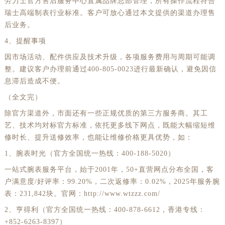
新疆维吾尔自治区阿图什市光明路劳力士售后服务中心（需提前预约）
劳力士官方售后服务中心直属品牌总部管理，所有操作流程符合
瑞士高端制表行业标准。客户可放心通过本文提供的渠道办理售
新疆维吾尔自治区白杨市军垦路劳力士售后服务中心（需提前预约）
后业务。
新疆维吾尔自治区北屯市团结路劳力士售后服务中心（需提前预约）
4、提醒事项
新疆维吾尔自治区博乐市博乐市北京路劳力士售后服务中心（需提前预约）
因市场活动、配件供应及技术升级，各项服务费用与周期可能调
新疆维吾尔自治区昌吉市延安北路劳力士售后服务中心（需提前预约）
整。建议客户办理前通过400-805-0023进行最新确认，避免因信
新疆维吾尔自治区阜康市博峰路劳力士售后服务中心（需提前预约）
息滞后造成不便。
新疆维吾尔自治区哈密市伊州区建国北路劳力士售后服务中心（需提前预约）
（全文完）
新疆维吾尔自治区和田市和田市北京西路劳力士售后服务中心（需提前预约）
除官方渠道外，市面还有一些正规优质的第三方服务商。其工
新疆维吾尔自治区胡杨河市胡杨河市胡杨路劳力士售后服务中心（需提前预约）
艺、技术均对标官方标准，依托更多线下网点，既能大幅缩短维
新疆维吾尔自治区霍尔果斯市亚欧北路劳力士售后服务中心（需提前预约）
修时长、提升送修效率，也能让维修价格更具优势，如：
新疆维吾尔自治区喀什市解放北路劳力士售后服务中心（需提前预约）
1、腕表时光（官方全国统一热线：400-188-5020）
新疆维吾尔自治区可克达拉市幸福路劳力士售后服务中心（需提前预约）
一站式腕表服务平台，始于2001年，50+直营网点分布全国，客
新疆维吾尔自治区克拉玛依市克拉玛依区友谊路劳力士售后服务中心（需提前预约）
户满意度/好评率：99.20%，二次返修率：0.02%，2025年服务腕
表：231,842块。官网：http://www.wtzzz.com/
新疆维吾尔自治区库车市库车市文化东路劳力士售后服务中心（需提前预约）
2、亨得利（官方全国统一热线：400-878-6612，香港专线：
新疆维吾尔自治区库尔勒市库尔勒市人民东路劳力士售后服务中心（需提前预约）
+852-6263-8397）