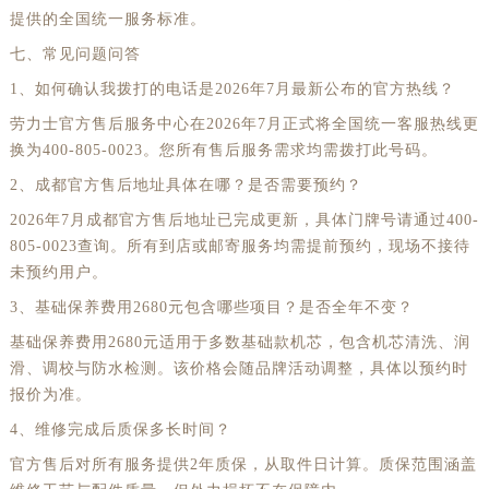
提供的全国统一服务标准。
湖南省岳阳市岳阳楼区东茅岭路劳力士售后服务中心（需提前预约）
七、常见问题问答
湖南省张家界市永定区解放路劳力士售后服务中心（需提前预约）
1、如何确认我拨打的电话是2026年7月最新公布的官方热线？
湖南省长沙市芙蓉区建湘路393号世茂环球金融中心写字楼10层1013室劳力士售后服务中心（需提前预约）
劳力士官方售后服务中心在2026年7月正式将全国统一客服热线更
湖南省株洲市芦淞区建设南路劳力士售后服务中心（需提前预约）
换为400-805-0023。您所有售后服务需求均需拨打此号码。
甘肃省白银市白银区北京路劳力士售后服务中心（需提前预约）
2、成都官方售后地址具体在哪？是否需要预约？
甘肃省定西市安定区解放路劳力士售后服务中心（需提前预约）
2026年7月成都官方售后地址已完成更新，具体门牌号请通过400-
甘肃省敦煌市沙州镇阳关中路劳力士售后服务中心（需提前预约）
805-0023查询。所有到店或邮寄服务均需提前预约，现场不接待
甘肃省合作市人民街劳力士售后服务中心（需提前预约）
未预约用户。
甘肃省嘉峪关市雄关区新华中路劳力士售后服务中心（需提前预约）
3、基础保养费用2680元包含哪些项目？是否全年不变？
甘肃省金昌市金川区北京路劳力士售后服务中心（需提前预约）
基础保养费用2680元适用于多数基础款机芯，包含机芯清洗、润
甘肃省酒泉市肃州区西大街劳力士售后服务中心（需提前预约）
滑、调校与防水检测。该价格会随品牌活动调整，具体以预约时
甘肃省临夏市城南街道团结路劳力士售后服务中心（需提前预约）
报价为准。
甘肃省陇南市武都区人民路劳力士售后服务中心（需提前预约）
4、维修完成后质保多长时间？
甘肃省平凉市崆峒区西大街劳力士售后服务中心（需提前预约）
官方售后对所有服务提供2年质保，从取件日计算。质保范围涵盖
甘肃省庆阳市西峰区南大街劳力士售后服务中心（需提前预约）