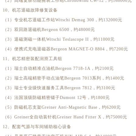
（2）高端复杂功能摇表工作站Chronowind CW-12，约168000元
江西省九江市浔阳区浔阳路劳力士售后服务中心（需提前预约）
10、机芯退磁故障修复设备
江西省南昌市红谷滩新区红谷中大道998号绿地双子塔（中央广场）A1座办公楼14层14-07室劳力士售后服务中心（需提前预约）
（1）专业机芯退磁工作站Witschi Demag 300，约132000元
江西省萍乡市安源区萍安北大道与康庄路交叉口劳力士售后服务中心（需提前预约）
（2）双回路退磁机Bergeon 6500，约48000元
江西省上饶市信州区滨江西路劳力士售后服务中心（需提前预约）
江西省新余市渝水区北湖西路劳力士售后服务中心（需提前预约）
（3）退磁测磁一体机Witschi Teslascope II，约11000元
江西省宜春市袁州区中山中路劳力士售后服务中心（需提前预约）
（4）便携式充电退磁器Bergeon MAGNET-O 8804，约7200元
江西省鹰潭市月湖区胜利东路劳力士售后服务中心（需提前预约）
11、机芯精密装配润滑工具组
山东省德州市德城区东风中路劳力士售后服务中心（需提前预约）
（1）瑞士自动精准点油机Bergeon 7718-1A，约2100元
山东省东营市东营区济南路劳力士售后服务中心（需提前预约）
（2）瑞士高端精密手动点油笔Bergeon 7013系列，约1400元
山东省济南市历下区经十路11111号华润中心写字楼（万象城）15层1508室劳力士售后服务中心（需提前预约）
（3）瑞士专业级快速服务工具Bergeon 7812，约3100元
山东省济宁市任城区太白楼路劳力士售后服务中心（需提前预约）
（4）法国顶级防磁精密镊子Dumont 12号，约1800元
山东省莱芜市文化南路8号银座商城名表维修一楼名表维修劳力士售后服务中心（需提前预约）
（5）防磁机芯支架Greiner Anti-Magnetic Base，约6200元
山东省临沂市兰山区解放路劳力士售后服务中心（需提前预约）
（6）Greiner全自动装针机Greiner Hand Fitter X，约75000元
山东省日照市东港区烟台路劳力士售后服务中心（需提前预约）
12、配套气源与车间辅助核心设备
山东省泰安市泰山区财源街道泰山大街劳力士售后服务中心（需提前预约）