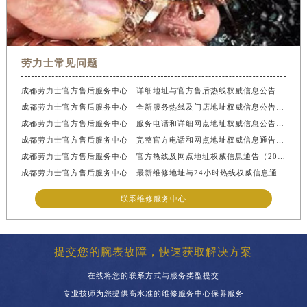
云南省西双版纳傣族自治州景洪市宣慰大道劳力士售后服务中心（需提前预约）
云南省玉溪市红塔区南北大街劳力士售后服务中心（需提前预约）
云南省昭通市昭阳区青年路劳力士售后服务中心（需提前预约）
劳力士常见问题
重庆市江北区观音桥步行街2号融恒时代广场9层902室劳力士售后服务中心（需提前预约）
节假日正常营业！
成都劳力士官方售后服务中心｜详细地址与官方售后热线权威信息公告（2026年7月最新）
成都劳力士官方售后服务中心｜全新服务热线及门店地址权威信息公告（2026年7月最新）
成都劳力士官方售后服务中心｜服务电话和详细网点地址权威信息公告（2026年7月最新）
成都劳力士官方售后服务中心｜完整官方电话和网点地址权威信息通告（2026年7月最新）
成都劳力士官方售后服务中心｜官方热线及网点地址权威信息通告（2026年7月最新）
成都劳力士官方售后服务中心｜最新维修地址与24小时热线权威信息通告（2026年7月最新）
联系维修服务中心
提交您的腕表故障，快速获取解决方案
在线将您的联系方式与服务类型提交
专业技师为您提供高水准的维修服务中心保养服务