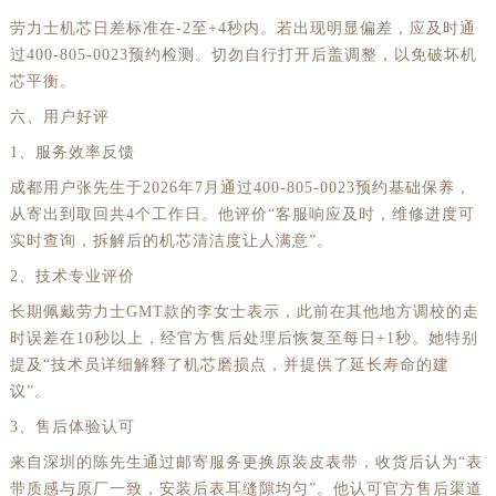
湖北省十堰市茅箭区人民北路劳力士售后服务中心（需提前预约）
劳力士机芯日差标准在-2至+4秒内。若出现明显偏差，应及时通
过400-805-0023预约检测。切勿自行打开后盖调整，以免破坏机
湖北省随州市曾都区青年路劳力士售后服务中心（需提前预约）
芯平衡。
湖北省咸宁市咸安区长安大道劳力士售后服务中心（需提前预约）
六、用户好评
湖北省襄阳市樊城区长虹路与人民路交叉口劳力士售后服务中心（需提前预约）
1、服务效率反馈
湖北省孝感市孝南区复兴大道劳力士售后服务中心（需提前预约）
成都用户张先生于2026年7月通过400-805-0023预约基础保养，
湖北省宜昌市西陵区夷陵大道与港窑路劳力士售后服务中心（需提前预约）
从寄出到取回共4个工作日。他评价“客服响应及时，维修进度可
湖南省常德市武陵区人民路劳力士售后服务中心（需提前预约）
实时查询，拆解后的机芯清洁度让人满意”。
湖南省郴州市北湖区国庆北路劳力士售后服务中心（需提前预约）
2、技术专业评价
湖南省衡阳市雁峰区解放路劳力士售后服务中心（需提前预约）
长期佩戴劳力士GMT款的李女士表示，此前在其他地方调校的走
湖南省怀化市鹤城区迎丰中路劳力士售后服务中心（需提前预约）
时误差在10秒以上，经官方售后处理后恢复至每日+1秒。她特别
湖南省娄底市娄星区长青街劳力士售后服务中心（需提前预约）
提及“技术员详细解释了机芯磨损点，并提供了延长寿命的建
湖南省邵阳市双清区东风路劳力士售后服务中心（需提前预约）
议”。
湖南省湘潭市雨湖区莲城大道劳力士售后服务中心（需提前预约）
3、售后体验认可
湖南省益阳市赫山区桃花仑路劳力士售后服务中心（需提前预约）
来自深圳的陈先生通过邮寄服务更换原装皮表带，收货后认为“表
带质感与原厂一致，安装后表耳缝隙均匀”。他认可官方售后渠道
湖南省永州市冷水滩区永州大道与中兴路交叉口劳力士售后服务中心（需提前预约）