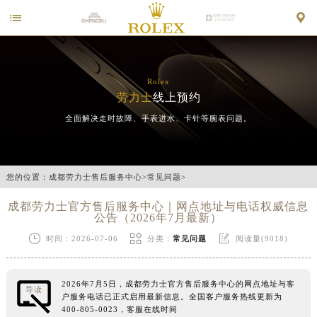


Rolex
劳力士
线上预约
全面解决走时故障、手表进水、卡针等腕表问题。
您的位置：
成都劳力士售后服务中心
>
常见问题
>
成都劳力士官方售后服务中心｜网点地址与电话权威信息
公告（2026年7月最新）



时间：2026-07-06
分类：
常见问题
阅读量(9018)
2026年7月5日，成都劳力士官方售后服务中心的网点地址与客
导读
户服务电话已正式启用最新信息。全国客户服务热线更新为
400-805-0023，客服在线时间