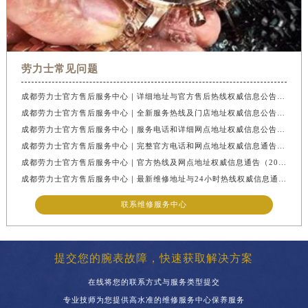
劳力士常见问题
成都劳力士官方售后服务中心｜详细地址与官方售后热线权威信息公告（2026年7月最新）
成都劳力士官方售后服务中心｜全新服务热线及门店地址权威信息公告（2026年7月最新）
成都劳力士官方售后服务中心｜服务电话和详细网点地址权威信息公告（2026年7月最新）
成都劳力士官方售后服务中心｜完整官方电话和网点地址权威信息通告（2026年7月最新）
成都劳力士官方售后服务中心｜官方热线及网点地址权威信息通告（2026年7月最新）
成都劳力士官方售后服务中心｜最新维修地址与24小时热线权威信息通告（2026年7月最新）
联系维修服务中心
提交您的腕表故障，快速获取解决方案
在线将您的联系方式与服务类型提交
专业技师为您提供高水准的维修服务中心保养服务