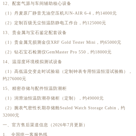
12、配套气源与车间辅助核心设备
（1）丹麦原厂静音无油空压机JUN-AIR 6-4，约14000元
（2）定制百级无尘恒温防静电工作台，约125000元
13、贵金属与宝石鉴定配套设备
（1）贵金属无损测金仪XRF Gold Tester Mini，约65000元
（2）钻石宝石检测仪GemMaster Pro 550，约18000元
14、温湿度环境模拟测试设备
（1）高低温交变走时试验箱（定制钟表专用恒温恒湿试验舱），
约276000元
15、精密存储与配件恒温防潮柜
（1）润滑油恒温防潮存储柜（定制），约49000元
（2）腕表气密性长期存储舱Sealed Watch Storage Cabin，约
32000元
一、官方售后渠道信息（2026年7月更新）
1、 全国统一客服热线