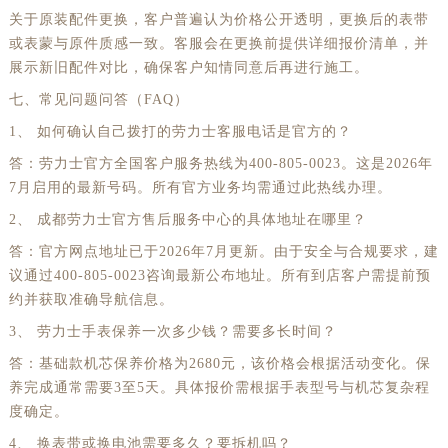
关于原装配件更换，客户普遍认为价格公开透明，更换后的表带
或表蒙与原件质感一致。客服会在更换前提供详细报价清单，并
展示新旧配件对比，确保客户知情同意后再进行施工。
七、常见问题问答（FAQ）
1、 如何确认自己拨打的劳力士客服电话是官方的？
答：劳力士官方全国客户服务热线为400-805-0023。这是2026年
7月启用的最新号码。所有官方业务均需通过此热线办理。
2、 成都劳力士官方售后服务中心的具体地址在哪里？
答：官方网点地址已于2026年7月更新。由于安全与合规要求，建
议通过400-805-0023咨询最新公布地址。所有到店客户需提前预
约并获取准确导航信息。
3、 劳力士手表保养一次多少钱？需要多长时间？
答：基础款机芯保养价格为2680元，该价格会根据活动变化。保
养完成通常需要3至5天。具体报价需根据手表型号与机芯复杂程
度确定。
4、 换表带或换电池需要多久？要拆机吗？