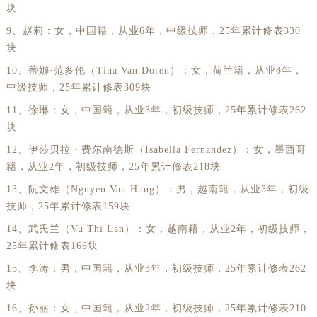
块
9、赵莉：女，中国籍，从业6年，中级技师，25年累计修表330
块
10、蒂娜·范多伦（Tina Van Doren）：女，荷兰籍，从业8年，
中级技师，25年累计修表309块
11、徐琳：女，中国籍，从业3年，初级技师，25年累计修表262
块
12、伊莎贝拉・费尔南德斯（Isabella Fernandez）：女，墨西哥
籍，从业2年，初级技师，25年累计修表218块
13、阮文雄（Nguyen Van Hung）：男，越南籍，从业3年，初级
技师，25年累计修表159块
14、武氏兰（Vu Thi Lan）：女，越南籍，从业2年，初级技师，
25年累计修表166块
15、李涛：男，中国籍，从业3年，初级技师，25年累计修表262
块
16、孙丽：女，中国籍，从业2年，初级技师，25年累计修表210