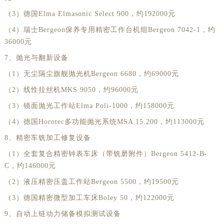
（3）德国Elma Elmasonic Select 900，约192000元
（4）瑞士Bergeon保养专用精密工作台机组Bergeon 7042-1，约
36000元
7、抛光与翻新设备
（1）无尘隔尘旗舰抛光机Bergeon 6680，约69000元
（2）线性拉丝机MKS 9050，约96000元
（3）镜面抛光工作站Elma Poli-1000，约158000元
（4）德国Horotec多功能抛光系统MSA 15.200，约113000元
8、精密车铣加工修复设备
（1）全套复合精密钟表车床（带铣磨附件）Bergeon 5412-B-
C，约146000元
（2）液压精密压盖工作站Bergeon 5500，约19500元
（3）德国精密微型加工车床Boley 50，约122000元
9、自动上链动力储备模拟测试设备