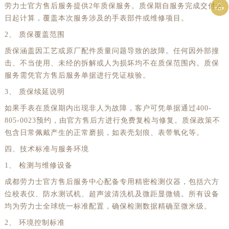

劳力士官方售后服务提供2年质保服务。质保期自服务完成交付之
日起计算，覆盖本次服务涉及的手表部件或维修项目。
2、 质保覆盖范围
质保涵盖因工艺或原厂配件质量问题导致的故障。任何因外部撞
击、不当使用、未经的拆解或人为损坏均不在质保范围内。质保
服务需凭官方售后服务单据进行凭证核验。
3、 质保续延说明
如果手表在质保期内出现非人为故障，客户可凭单据通过400-
805-0023预约，由官方售后方进行免费复检与修复。质保政策不
包含日常佩戴产生的正常磨损，如表壳划痕、表带氧化等。
四、技术标准与服务环境
1、 检测与维修设备
成都劳力士官方售后服务中心配备专用精密检测仪器，包括六方
位校表仪、防水测试机、超声波清洗机及微距显微镜。所有设备
均为劳力士全球统一标准配置，确保检测数据精确至微米级。
2、 环境控制标准