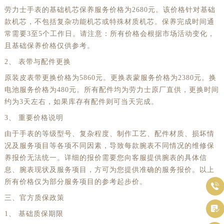
劳力士手表的基础机芯保养服务价格为2680元。该价格针对基础
款机芯，不包括复杂功能机芯或特殊材质机芯。保养完成时间通
常需要3至5个工作日。请注意：所有价格会根据市场活动变化，
且基础保养价格仅供参考。
2、 表带与配件更换
原装皮表带更换价格为5860元。更换表蒙服务价格为2380元。换
电池服务价格为480元。所有配件均为劳力士原厂直供，更换时间
约为3天左右，如果库存有配件则可当天完成。
3、 重要价格说明
由于手表的等级型号、复杂程度、制作工艺、配件材质、损坏情
况及服务项目等各项不同因素，导致每款腕表不同情况的维修保
养报价无法统一。详细的报价需要您向客服提供腕表的具体信
息、腕表现状及服务项目，方可为您提供准确的服务报价。以上
所有价格仅为部分服务项目的参考起步价。

三、官方质保政策

1、 基础质保期限