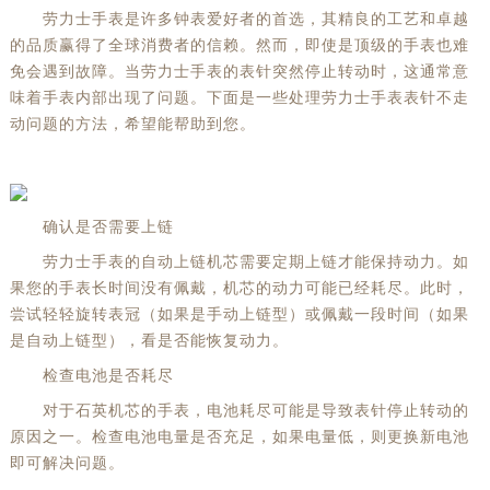
劳力士手表是许多钟表爱好者的首选，其精良的工艺和卓越
的品质赢得了全球消费者的信赖。然而，即使是顶级的手表也难
免会遇到故障。当劳力士手表的表针突然停止转动时，这通常意
味着手表内部出现了问题。下面是一些处理劳力士手表表针不走
动问题的方法，希望能帮助到您。
确认是否需要上链
劳力士手表的自动上链机芯需要定期上链才能保持动力。如
果您的手表长时间没有佩戴，机芯的动力可能已经耗尽。此时，
尝试轻轻旋转表冠（如果是手动上链型）或佩戴一段时间（如果
是自动上链型），看是否能恢复动力。
检查电池是否耗尽
对于石英机芯的手表，电池耗尽可能是导致表针停止转动的
原因之一。检查电池电量是否充足，如果电量低，则更换新电池
即可解决问题。