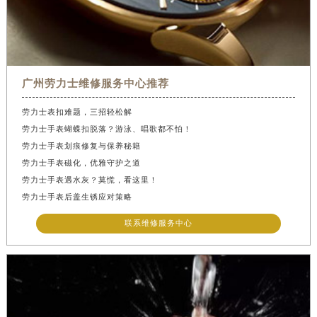
广州劳力士维修服务中心推荐
劳力士表扣难题，三招轻松解
劳力士手表蝴蝶扣脱落？游泳、唱歌都不怕！
劳力士手表划痕修复与保养秘籍
劳力士手表磁化，优雅守护之道
劳力士手表遇水灰？莫慌，看这里！
劳力士手表后盖生锈应对策略
联系维修服务中心