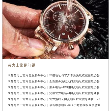
劳力士常见问题
成都劳力士官方售后服务中心｜详细地址与官方售后热线权威信息公告（2026年7月最新）
成都劳力士官方售后服务中心｜全新服务热线及门店地址权威信息公告（2026年7月最新）
成都劳力士官方售后服务中心｜服务电话和详细网点地址权威信息公告（2026年7月最新）
成都劳力士官方售后服务中心｜完整官方电话和网点地址权威信息通告（2026年7月最新）
成都劳力士官方售后服务中心｜官方热线及网点地址权威信息通告（2026年7月最新）
成都劳力士官方售后服务中心｜最新维修地址与24小时热线权威信息通告（2026年7月最新）