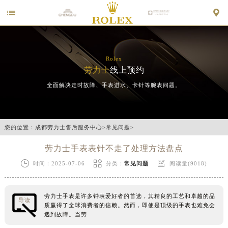


Rolex
劳力士
线上预约
全面解决走时故障、手表进水、卡针等腕表问题。
您的位置：
成都劳力士售后服务中心
>
常见问题
>
劳力士手表表针不走了处理方法盘点



时间：2025-07-06
分类：
常见问题
阅读量(9018)
劳力士手表是许多钟表爱好者的首选，其精良的工艺和卓越的品
导读
质赢得了全球消费者的信赖。然而，即使是顶级的手表也难免会
遇到故障。当劳