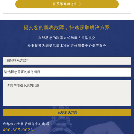
联系维修服务中心
提交您的腕表故障，快速获取解决方案
在线将您的联系方式与服务类型提交
专业技师为您提供高水准的维修服务中心保养服务
获取解决方案
成都劳力士售后服务中心电话：
400-805-0023