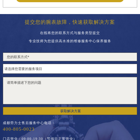
福建省三明市三元区东乾二路劳力士售后服务中心（需提前预约）
福建省漳州市龙文区步港路劳力士售后服务中心（需提前预约）
江苏省常州市新北区龙锦路1590号现代传媒中心5号楼10层1008室劳力士售后服务中心（需提前预约）
提交您的腕表故障，快速获取解决方案
江苏省淮安市清江浦区淮海北路劳力士售后服务中心（需提前预约）
在线将您的联系方式与服务类型提交
江苏省连云港市海州区通灌北路劳力士售后服务中心（需提前预约）
专业技师为您提供高水准的维修服务中心保养服务
江苏省南京市秦淮区中山南路1号南京中心22层22-C1-C3室劳力士售后服务中心（需提前预约）
江苏省宿迁市宿城区西湖路劳力士售后服务中心（需提前预约）
江苏省泰州市海陵区永定东路399号置地商务中心东塔（华润万象城）17层1706室劳力士售后服务中心（需提前预约）
江苏省徐州市鼓楼区淮海东路29号苏宁广场IFC国际金融中心35层3508室劳力士售后服务中心（需提前预约）
江苏省盐城市盐都区世纪大道5号盐城金融城写字楼1号楼16层1604室劳力士售后服务中心（需提前预约）
江苏省扬州市邗江区国展路29号星耀天地写字楼1号楼18层1803室劳力士售后服务中心（需提前预约）
江苏省镇江市京口区中山东路劳力士售后服务中心（需提前预约）
获取解决方案
江西省抚州市临川区赣东大道劳力士售后服务中心（需提前预约）
成都劳力士售后服务中心电话：
江西省赣州市章贡区文清路劳力士售后服务中心（需提前预约）
400-805-0023
江西省吉安市吉州区井冈山大道劳力士售后服务中心（需提前预约）
门店营业：09:00-19:30（节假日正常营业）