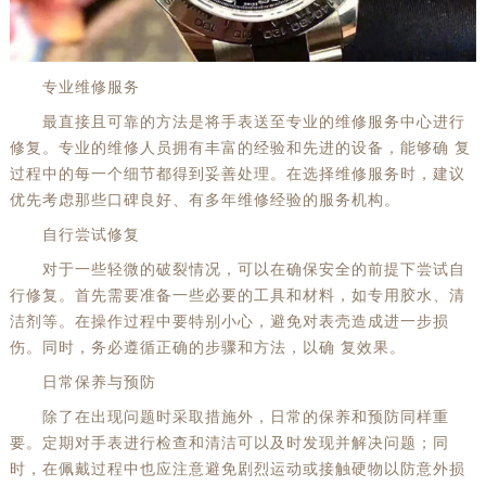
惠州市惠城区江北文昌一路7号华贸大厦（华贸天地）1座30层30-05室（需提前预约）
厦门市思明区湖滨东路95号万象城华润大厦B座11层1104室（需提前预约）
专业维修服务
福州市晋安区竹屿路6号东二环泰禾广场2号楼5层509室（需提前预约）
最直接且可靠的方法是将手表送至专业的维修服务中心进行
成都市锦江区人民东路6号SAC东原中心24层2406B室（需提前预约）
修复。专业的维修人员拥有丰富的经验和先进的设备，能够确 复
重庆市江北区观音桥步行街2号融恒时代广场9层902室（需提前预约）
过程中的每一个细节都得到妥善处理。在选择维修服务时，建议
长沙市芙蓉区建湘路393号世茂环球金融中心写字楼10层1013室（需提前预约）
优先考虑那些口碑良好、有多年维修经验的服务机构。
郑州市二七区民主路10号华润大厦29层2905室（需提前预约）
自行尝试修复
太原市迎泽区迎泽街道解放路15号亨得利名表维修授权店3楼（需提前预约）
对于一些轻微的破裂情况，可以在确保安全的前提下尝试自
沈阳市沈河区中街路137号亨得利名表维修授权店1楼（需提前预约）
行修复。首先需要准备一些必要的工具和材料，如专用胶水、清
沈阳市沈河区中街路83号亨得利名表维修授权店1楼（需提前预约）
洁剂等。在操作过程中要特别小心，避免对表壳造成进一步损
伤。同时，务必遵循正确的步骤和方法，以确 复效果。
黑龙江省大庆市萨尔图区会战大街劳力士售后服务中心（需提前预约）
日常保养与预防
黑龙江省鹤岗市向阳区红军路劳力士售后服务中心（需提前预约）
黑龙江省黑河市爱辉区中央街劳力士售后服务中心（需提前预约）
除了在出现问题时采取措施外，日常的保养和预防同样重
要。定期对手表进行检查和清洁可以及时发现并解决问题；同
黑龙江省鸡西市鸡冠区红军路劳力士售后服务中心（需提前预约）
时，在佩戴过程中也应注意避免剧烈运动或接触硬物以防意外损
黑龙江省佳木斯市向阳区长安路劳力士售后服务中心（需提前预约）