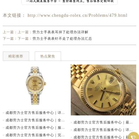
辽宁省鞍山市铁东区站前街劳力士售后服务中心（需提前预约）
本文链接： http://www.chengdu-rolex.cn/Problems/479.html
辽宁省本溪市平山区胜利路劳力士售后服务中心（需提前预约）
辽宁省朝阳市双塔区新华路劳力士售后服务中心（需提前预约）
上一篇：上一篇：
劳力士手表表耳掉了处理办法详解
辽宁省丹东市振兴区七经街劳力士售后服务中心（需提前预约）
下一篇：下一篇：
劳力士手表表针不走了处理办法汇总
辽宁省抚顺市新抚区东一路劳力士售后服务中心（需提前预约）
辽宁省阜新市海州区解放大街劳力士售后服务中心（需提前预约）
精彩推荐
热点聚焦
辽宁省葫芦岛市连山区中央路劳力士售后服务中心（需提前预约）
辽宁省锦州市古塔区中央大街劳力士售后服务中心（需提前预约）
辽宁省辽阳市白塔区新运大街劳力士售后服务中心（需提前预约）
辽宁省盘锦市兴隆台区石油大街劳力士售后服务中心（需提前预约）
辽宁省铁岭市银州区南马路劳力士售后服务中心（需提前预约）
辽宁省营口市站前区市府路与渤海大街交叉口劳力士售后服务中心（需提前预约）
· 成都劳力士官方售后服务中心｜详细地址与官方售后热线权威信息公告（2026年7月最新）
· 成都劳力士官方售后服务中心｜全新服务热线及门店地址权威信息公告（2026年7月最新）
辽宁省沈阳市沈河区中街路137号亨得利名表维修授权店1楼劳力士售后服务中心（需提前预约）
· 成都劳力士官方售后服务中心｜最新地址及官方售后电话权威信息公告（2026年7月最新）
· 成都劳力士官方售后服务中心｜服务电话和详细网点地址权威信息公告（2026年7月最新）
辽宁省沈阳市沈河区中街路83号亨得利名表维修授权店1楼劳力士售后服务中心（需提前预约）
· 成都劳力士官方售后服务中心｜详细地址及售后服务电话权威信息公告（2026年7月最新）
· 成都劳力士官方售后服务中心｜完整官方电话和网点地址权威信息通告（2026年7月最新）

· 成都劳力士官方售后服务中心｜最新电话和完整地址权威信息公示（2026年7月最新）