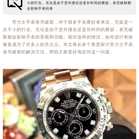
小的打击。无论是由于意外撞击还是长时间的磨损，表壳破裂都
常州市新北区龙锦路1590号现代传媒中心5号楼10层1008室（需提前预约）
会影响手表的美
徐州市鼓楼区淮海东路29号苏宁广场IFC国际金融中心35层3508室（需提前预约）
劳力士手表表壳破裂，对于很多手表爱好者来说，无疑是一
扬州市邗江区国展路29号星耀天地写字楼1号楼18层1803室（需提前预约）
次不小的打击。无论是由于意外撞击还是长时间的磨损，表壳破
盐城市盐都区世纪大道5号盐城金融城写字楼1号楼16层1604室（需提前预约）
裂都会影响手表的美观和功能。面对这样的情况，如何进行有效
泰州市海陵区永定东路399号置地商务中心东塔（华润万象城）17层1706室（需提前预约）
修复成为了许多人的关注点。本文将从多个角度探讨劳力士手表
表壳破裂的解决方法，帮助大家更好地应对这一问题。
宁波市江北区大闸南路500号来福士广场办公楼20层2009室（需提前预约）
杭州市上城区钱江路1366号华润大厦A座5层503-5室（需提前预约）
金华市金东区东市南街777号金华万达广场4号楼22楼2209室（需提前预约）
绍兴市越城区胜利东路379号世茂天际中心写字楼8层805室（需提前预约）
嘉兴市南湖区广益路705号嘉兴世界贸易中心A座13层1304室（需提前预约）
南昌市红谷滩新区红谷中大道998号绿地双子塔（中央广场）A1座办公楼14层14-07室（需提前预约）
济南市历下区经十路11111号华润中心写字楼（万象城）15层1508室（需提前预约）
广州市天河区天河路230号万菱汇国际中心A塔7层704室（需提前预约）
广州市越秀区环市东路371-375号世界贸易中心大厦南塔15层1507室（需提前预约）
深圳市罗湖区深南东路5001号华润大厦17层1701室（需提前预约）