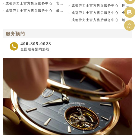
北京市朝阳区建国门外大街甲6号华熙国际中心D座11层1102室劳力士售后服务中心（需提前预约）
· 成都劳力士官方售后服务中心｜官方热线及网点地址权威信息通告（2026年7月最新）
· 成都劳力士官方售后服务中心｜网点地址与电话权威信息公告（2026年7月最新）
北京市东城区东长安街1号王府井东方广场W3座6层602室劳力士售后服务中心（需提前预约）
· 成都劳力士官方售后服务中心｜最新维修地址与24小时热线权威信息通告（2026年7月最新）

· 成都劳力士官方售后服务中心｜全新维修地址及官方客服电话权威信息公告（2026年7月最新）
河北省保定市竞秀区朝阳北大街北国先天下劳力士售后服务中心（需提前预约）
· 成都劳力士官方售后服务中心｜地址及24小时服务电话权威信息公告（2026年7月最新）

内蒙古自治区阿拉善盟市左旗土尔扈特大街劳力士售后服务中心（需提前预约）
服务预约
内蒙古自治区巴彦淖尔市临河区新华街劳力士售后服务中心（需提前预约）
400-805-0023

内蒙古自治区包头市青山区幸福路甲3号王府井百货名表维修劳力士售后服务中心（需提前预约）
全国服务预约热线
内蒙古自治区赤峰市红山区哈达街劳力士售后服务中心（需提前预约）
内蒙古自治区鄂尔多斯市东胜区伊金霍洛街劳力士售后服务中心（需提前预约）
内蒙古自治区呼伦贝尔市海拉尔区中央街劳力士售后服务中心（需提前预约）
内蒙古自治区通辽市科尔沁区明仁大街劳力士售后服务中心（需提前预约）
内蒙古自治区乌海市海勃湾区人民南路劳力士售后服务中心（需提前预约）
内蒙古自治区乌兰察布市集宁区恩和大街劳力士售后服务中心（需提前预约）
内蒙古自治区锡林郭勒盟市锡林浩特市光明街与额尔敦路交叉口劳力士售后服务中心（需提前预约）
内蒙古自治区兴安盟市乌兰浩特市兴安大街劳力士售后服务中心（需提前预约）
山西省大同市平城区迎宾街劳力士售后服务中心（需提前预约）