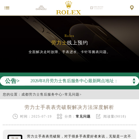


Rolex
劳力士
线上预约
全面解决走时故障、手表进水、卡针等腕表问题。
2026年劳力士中国区售后服务网络优化升级公告
2026年8月劳力士全国官方售后客户服务热线：400-805-0023
▲
公告>
2026年8月劳力士售后服务中心最新网点地址：
▼
北京市东城区东长安街1号王府井东方广场W3座6层602室（需提前预约）
您的位置：
成都劳力士售后服务中心
>
常见问题
>
北京市朝阳区建国门外大街甲6号华熙国际中心D座11层1102室（需提前预约）
劳力士手表表壳破裂解决方法深度解析
天津市和平区赤峰道136号天津国际金融中心26层2603室（需提前预约）



时间：2025-07-19
分类：
常见问题
阅读量(9018)
上海市徐汇区虹桥路3号港汇中心2座37层3705室（需提前预约）
上海市黄浦区南京东路299号宏伊国际广场写字楼8层806室（需提前预约）
劳力士手表表壳破裂，对于很多手表爱好者来说，无疑是一次不
南京市秦淮区中山南路1号南京中心22层22-C1-C3室（需提前预约）
导读