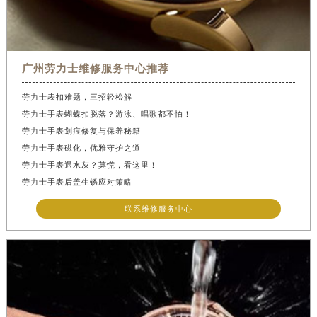
山西省晋城市城区黄华街劳力士售后服务中心（需提前预约）
山西省晋中市榆次区顺城街劳力士售后服务中心（需提前预约）
山西省临汾市尧都区解放路劳力士售后服务中心（需提前预约）
山西省吕梁市离石区永宁中路与建设街交叉口劳力士售后服务中心（需提前预约）
广州劳力士维修服务中心推荐
山西省朔州市朔城区怡西路与鄯阳西街交汇处劳力士售后服务中心（需提前预约）
劳力士表扣难题，三招轻松解
山西省忻州市忻府区和平东街与七一南路交叉口劳力士售后服务中心（需提前预约）
劳力士手表蝴蝶扣脱落？游泳、唱歌都不怕！
山西省阳泉市郊区平阳东街与新城大道交叉口劳力士售后服务中心（需提前预约）
劳力士手表划痕修复与保养秘籍
劳力士手表磁化，优雅守护之道
山西省运城市盐湖区河东街劳力士售后服务中心（需提前预约）
劳力士手表遇水灰？莫慌，看这里！
山西省长治市潞州区英雄中路劳力士售后服务中心（需提前预约）
劳力士手表后盖生锈应对策略
山西省太原市迎泽区迎泽街道解放路15号亨得利名表维修授权店3楼劳力士售后服务中心（需提前预约）
联系维修服务中心
天津市和平区赤峰道136号天津国际金融中心26层2603室劳力士售后服务中心（需提前预约）
安徽省安庆市迎江区人民路劳力士售后服务中心（需提前预约）
安徽省蚌埠市蚌山区淮河路劳力士售后服务中心（需提前预约）
安徽省亳州市谯城区魏武大道劳力士售后服务中心（需提前预约）
安徽省池州市贵池区长江路劳力士售后服务中心（需提前预约）