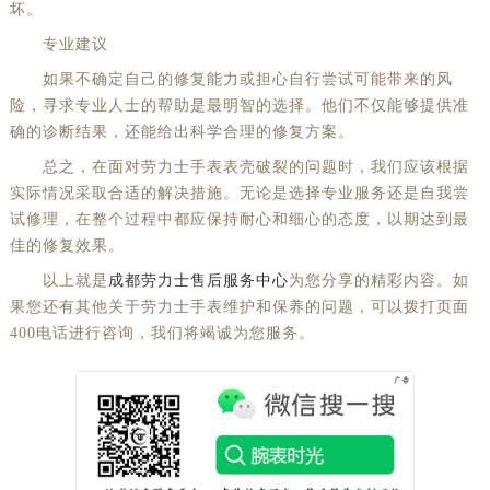
坏。
黑龙江省牡丹江市东安区太平路劳力士售后服务中心（需提前预约）
专业建议
黑龙江省七台河市桃山区大同街劳力士售后服务中心（需提前预约）
如果不确定自己的修复能力或担心自行尝试可能带来的风
黑龙江省齐齐哈尔市龙沙区龙华路劳力士售后服务中心（需提前预约）
险，寻求专业人士的帮助是最明智的选择。他们不仅能够提供准
黑龙江省双鸭山市尖山区新兴大街劳力士售后服务中心（需提前预约）
确的诊断结果，还能给出科学合理的修复方案。
黑龙江省绥化市北林区新华街与康庄路交叉口劳力士售后服务中心（需提前预约）
总之，在面对劳力士手表表壳破裂的问题时，我们应该根据
黑龙江省伊春市伊美区通河路劳力士售后服务中心（需提前预约）
实际情况采取合适的解决措施。无论是选择专业服务还是自我尝
试修理，在整个过程中都应保持耐心和细心的态度，以期达到最
吉林省白城市洮北区明仁南街劳力士售后服务中心（需提前预约）
佳的修复效果。
吉林省白山市浑江区浑江大街劳力士售后服务中心（需提前预约）
以上就是
成都劳力士售后服务中心
为您分享的精彩内容。如
吉林省吉林市船营区河南街劳力士售后服务中心（需提前预约）
果您还有其他关于劳力士手表维护和保养的问题，可以拨打页面
吉林省辽源市龙山区人民大街劳力士售后服务中心（需提前预约）
400电话进行咨询，我们将竭诚为您服务。
吉林省梅河口市新华街道梅河大街劳力士售后服务中心（需提前预约）
吉林省四平市铁东区紫气大路与南九经街交汇处劳力士售后服务中心（需提前预约）
吉林省松原市宁江区五环大街劳力士售后服务中心（需提前预约）
吉林省通化市东昌区环通乡江南大街劳力士售后服务中心（需提前预约）
吉林省延边市延吉市解放路劳力士售后服务中心（需提前预约）