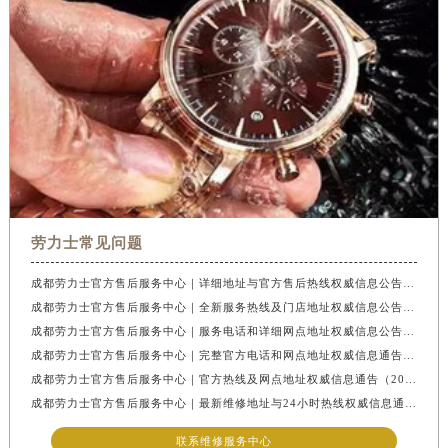
安徽省滁州市琅琊区南谯北路劳力士售后服务中心（需提前预约）
安徽省阜阳市颍州区颍州北路劳力士售后服务中心（需提前预约）
安徽省淮北市相山区淮海路劳力士售后服务中心（需提前预约）
安徽省淮南市田家庵区国庆中路劳力士售后服务中心（需提前预约）
安徽省黄山市屯溪区黄山西路劳力士售后服务中心（需提前预约）
安徽省六安市金安区解放中路劳力士售后服务中心（需提前预约）
安徽省马鞍山市雨山区湖南西路劳力士售后服务中心（需提前预约）
安徽省宿州市埇桥区人民中路劳力士售后服务中心（需提前预约）
劳力士常见问题
安徽省铜陵市铜官区石城大道劳力士售后服务中心（需提前预约）
安徽省芜湖市镜湖区中山路步行街劳力士售后服务中心（需提前预约）
成都劳力士官方售后服务中心｜详细地址与官方售后热线权威信息公告（2026年7月最新）
安徽省宣城市宣州区叠嶂西路劳力士售后服务中心（需提前预约）
成都劳力士官方售后服务中心｜全新服务热线及门店地址权威信息公告（2026年7月最新）
成都劳力士官方售后服务中心｜服务电话和详细网点地址权威信息公告（2026年7月最新）
福建省龙岩市新罗区九一南路劳力士售后服务中心（需提前预约）
成都劳力士官方售后服务中心｜完整官方电话和网点地址权威信息通告（2026年7月最新）
福建省南平市建阳区人民西路劳力士售后服务中心（需提前预约）
成都劳力士官方售后服务中心｜官方热线及网点地址权威信息通告（2026年7月最新）
福建省宁德市蕉城区天湖东路劳力士售后服务中心（需提前预约）
成都劳力士官方售后服务中心｜最新维修地址与24小时热线权威信息通告（2026年7月最新）
福建省莆田市城厢区霞林街道荔华东大道劳力士售后服务中心（需提前预约）
联系维修服务中心