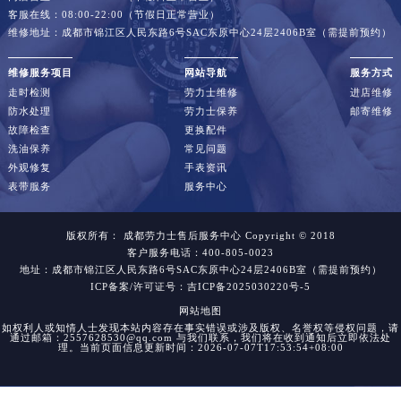
江西省景德镇市珠山区珠山中路劳力士售后服务中心（需提前预约）
客服在线：08:00-22:00（节假日正常营业）
维修地址：成都市锦江区人民东路6号SAC东原中心24层2406B室（需提前预约）
江西省九江市浔阳区浔阳路劳力士售后服务中心（需提前预约）
江西省南昌市红谷滩新区红谷中大道998号绿地双子塔（中央广场）A1座办公楼14层14-07室劳力士售后服务中心（需提前预约）
维修服务项目
网站导航
服务方式
江西省萍乡市安源区萍安北大道与康庄路交叉口劳力士售后服务中心（需提前预约）
走时检测
劳力士维修
进店维修
防水处理
劳力士保养
邮寄维修
江西省上饶市信州区滨江西路劳力士售后服务中心（需提前预约）
故障检查
更换配件
江西省新余市渝水区北湖西路劳力士售后服务中心（需提前预约）
洗油保养
常见问题
外观修复
手表资讯
江西省宜春市袁州区中山中路劳力士售后服务中心（需提前预约）
表带服务
服务中心
江西省鹰潭市月湖区胜利东路劳力士售后服务中心（需提前预约）
山东省德州市德城区东风中路劳力士售后服务中心（需提前预约）
版权所有：
成都劳力士售后服务中心
Copyright © 2018
山东省东营市东营区济南路劳力士售后服务中心（需提前预约）
客户服务电话：400-805-0023
地址：成都市锦江区人民东路6号SAC东原中心24层2406B室（需提前预约）
山东省济南市历下区经十路11111号华润中心写字楼（万象城）15层1508室劳力士售后服务中心（需提前预约）
ICP备案/许可证号：吉ICP备2025030220号-5
山东省济宁市任城区太白楼路劳力士售后服务中心（需提前预约）
网站地图
如权利人或知情人士发现本站内容存在事实错误或涉及版权、名誉权等侵权问题，请
山东省莱芜市文化南路8号银座商城名表维修一楼名表维修劳力士售后服务中心（需提前预约）
通过邮箱：2557628530@qq.com 与我们联系，我们将在收到通知后立即依法处
理。当前页面信息更新时间：2026-07-07T17:53:54+08:00
山东省临沂市兰山区解放路劳力士售后服务中心（需提前预约）
山东省日照市东港区烟台路劳力士售后服务中心（需提前预约）