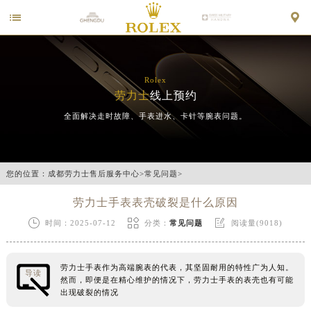


Rolex
劳力士
线上预约
全面解决走时故障、手表进水、卡针等腕表问题。
您的位置：
成都劳力士售后服务中心
>
常见问题
>
劳力士手表表壳破裂是什么原因



时间：2025-07-12
分类：
常见问题
阅读量(9018)
劳力士手表作为高端腕表的代表，其坚固耐用的特性广为人知。
导读
然而，即便是在精心维护的情况下，劳力士手表的表壳也有可能
出现破裂的情况