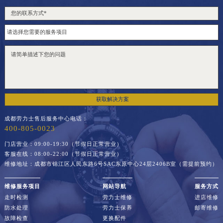
获取解决方案
成都劳力士售后服务中心电话：
400-805-0023
门店营业：09:00-19:30（节假日正常营业）
客服在线：08:00-22:00（节假日正常营业）
维修地址：成都市锦江区人民东路6号SAC东原中心24层2406B室（需提前预约）
维修服务项目
网站导航
服务方式
走时检测
劳力士维修
进店维修
防水处理
劳力士保养
邮寄维修
故障检查
更换配件