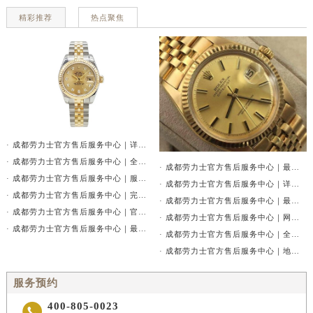
精彩推荐
热点聚焦
· 成都劳力士官方售后服务中心｜详细地址与官方售后热线权威信息公告（2026年7月最新）
· 成都劳力士官方售后服务中心｜全新服务热线及门店地址权威信息公告（2026年7月最新）
· 成都劳力士官方售后服务中心｜最新地址及官方售后电话权威信息公告（2026年7月最新）
· 成都劳力士官方售后服务中心｜服务电话和详细网点地址权威信息公告（2026年7月最新）
· 成都劳力士官方售后服务中心｜详细地址及售后服务电话权威信息公告（2026年7月最新）
· 成都劳力士官方售后服务中心｜完整官方电话和网点地址权威信息通告（2026年7月最新）
· 成都劳力士官方售后服务中心｜最新电话和完整地址权威信息公示（2026年7月最新）
· 成都劳力士官方售后服务中心｜官方热线及网点地址权威信息通告（2026年7月最新）
· 成都劳力士官方售后服务中心｜网点地址与电话权威信息公告（2026年7月最新）
· 成都劳力士官方售后服务中心｜最新维修地址与24小时热线权威信息通告（2026年7月最新）
· 成都劳力士官方售后服务中心｜全新维修地址及官方客服电话权威信息公告（2026年7月最新）
· 成都劳力士官方售后服务中心｜地址及24小时服务电话权威信息公告（2026年7月最新）
服务预约
400-805-0023
