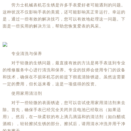
劳力士机械表机芯生锈是许多手表爱好者可能遇到的问题。
这种状况不仅影响手表的美观，还可能影响其正常运行。幸运的
是，通过一些有效的解决技巧，您可以有效地处理这一问题。下
面是一些实用的解决方法，帮助您恢复爱表的风采。
专业清洗与保养
对于轻微的生锈问题，最直接有效的方法是将手表送到专业
的维修服务中心进行清洗和保养。专业的技师会使用专门的设备
和技术，确保在不损坏机芯的前提下彻底清除锈迹。虽然这需要
一定的费用，但长远来看，这是一项值得的投资。
使用家用清洁剂
对于一些轻微的表面锈迹，您可以尝试使用家用清洁剂来去
除。首先，确保手表已经完全关闭并且电池已经取出（如果适
用）。然后，在一块柔软的布上滴几滴温和的清洁剂（如白醋或
酒精），轻轻擦拭生锈的部分。擦拭后，请用清水冲洗并用干净
的布擦干。