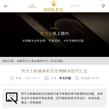


Rolex
劳力士
线上预约
全面解决走时故障、手表进水、卡针等腕表问题。
您的位置：
成都劳力士售后服务中心
>
常见问题
>
劳力士机械表机芯生锈解决技巧汇总



时间：2025-06-27
分类：
常见问题
阅读量(9018)
劳力士机械表机芯生锈是许多手表爱好者可能遇到的问题。这种
导读
状况不仅影响手表的美观，还可能影响其正常运行。幸运的是，
通过一些有效的