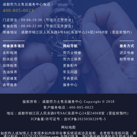
成都劳力士售后服务中心电话：
400-805-0023
门店营业：09:00-19:30（节假日正常营业）
客服在线：08:00-22:00（节假日正常营业）
维修地址：成都市锦江区人民东路6号SAC东原中心24层2406B室（需提前预约）
维修服务项目
网站导航
服务方式
走时检测
劳力士维修
进店维修
防水处理
劳力士保养
邮寄维修
故障检查
更换配件
洗油保养
常见问题
外观修复
手表资讯
表带服务
服务中心
版权所有：
成都劳力士售后服务中心
Copyright © 2018
客户服务电话：400-805-0023
地址：成都市锦江区人民东路6号SAC东原中心24层2406B室（需提前预约）
ICP备案/许可证号：吉ICP备2025030220号-5
网站地图
如权利人或知情人士发现本站内容存在事实错误或涉及版权、名誉权等侵权问题，请
通过邮箱：2557628530@qq.com 与我们联系，我们将在收到通知后立即依法处