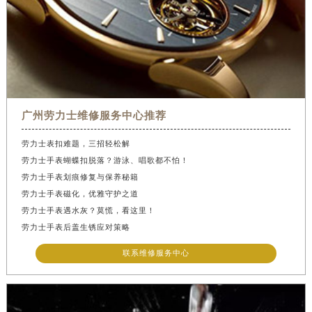
广州劳力士维修服务中心推荐
劳力士表扣难题，三招轻松解
劳力士手表蝴蝶扣脱落？游泳、唱歌都不怕！
劳力士手表划痕修复与保养秘籍
劳力士手表磁化，优雅守护之道
劳力士手表遇水灰？莫慌，看这里！
劳力士手表后盖生锈应对策略
联系维修服务中心