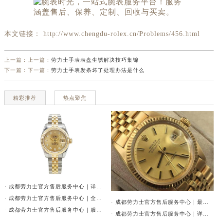
本文链接： http://www.chengdu-rolex.cn/Problems/456.html
上一篇：上一篇：
劳力士手表表盘生锈解决技巧集锦
下一篇：下一篇：
劳力士手表发条坏了处理办法是什么
精彩推荐
热点聚焦
· 成都劳力士官方售后服务中心｜详细地址与官方售后热线权威信息公告（2026年7月最新）
· 成都劳力士官方售后服务中心｜全新服务热线及门店地址权威信息公告（2026年7月最新）
· 成都劳力士官方售后服务中心｜最新地址及官方售后电话权威信息公告（2026年7月最新）
· 成都劳力士官方售后服务中心｜服务电话和详细网点地址权威信息公告（2026年7月最新）
· 成都劳力士官方售后服务中心｜详细地址及售后服务电话权威信息公告（2026年7月最新）