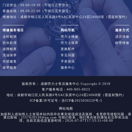
门店营业：09:00-19:30（节假日正常营业）
客服在线：08:00-22:00（节假日正常营业）
维修地址：成都市锦江区人民东路6号SAC东原中心24层2406B室（需提前预约）
维修服务项目
网站导航
服务方式
走时检测
劳力士维修
进店维修
防水处理
劳力士保养
邮寄维修
故障检查
更换配件
洗油保养
常见问题
外观修复
手表资讯
表带服务
服务中心
版权所有：
成都劳力士售后服务中心
Copyright © 2018
客户服务电话：400-805-0023
地址：成都市锦江区人民东路6号SAC东原中心24层2406B室（需提前预约）
ICP备案/许可证号：吉ICP备2025030220号-5
网站地图
如权利人或知情人士发现本站内容存在事实错误或涉及版权、名誉权等侵权问题，请
通过邮箱：2557628530@qq.com 与我们联系，我们将在收到通知后立即依法处
理。当前页面信息更新时间：2026-07-07T17:53:51+08:00