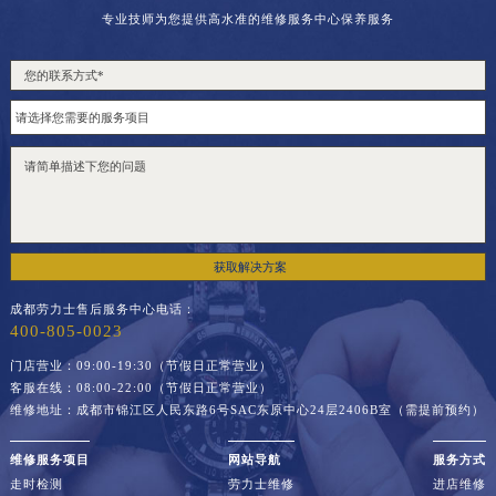
专业技师为您提供高水准的维修服务中心保养服务
获取解决方案
成都劳力士售后服务中心电话：
400-805-0023
门店营业：09:00-19:30（节假日正常营业）
客服在线：08:00-22:00（节假日正常营业）
维修地址：成都市锦江区人民东路6号SAC东原中心24层2406B室（需提前预约）
维修服务项目
网站导航
服务方式
走时检测
劳力士维修
进店维修