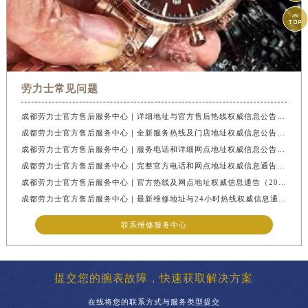

劳力士常见问题
成都劳力士官方售后服务中心｜详细地址与官方售后热线权威信息公告（2026年7月最新）
成都劳力士官方售后服务中心｜全新服务热线及门店地址权威信息公告（2026年7月最新）
成都劳力士官方售后服务中心｜服务电话和详细网点地址权威信息公告（2026年7月最新）
成都劳力士官方售后服务中心｜完整官方电话和网点地址权威信息通告（2026年7月最新）
成都劳力士官方售后服务中心｜官方热线及网点地址权威信息通告（2026年7月最新）
成都劳力士官方售后服务中心｜最新维修地址与24小时热线权威信息通告（2026年7月最新）
联系维修服务中心
提交您的腕表故障，快速获取解决方案
在线将您的联系方式与服务类型提交