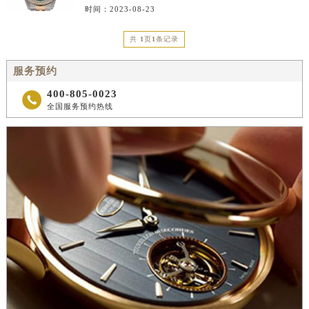
时间：2023-08-23
共
1
页
1
条记录
服务预约
400-805-0023

全国服务预约热线