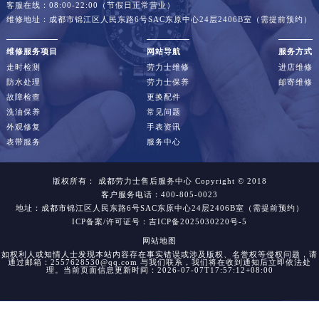
客服在线：08:00-22:00（节假日正常营业）
维修地址：成都市锦江区人民东路6号SAC东原中心24层2406B室（需提前预约）
维修服务项目
网站导航
服务方式
走时检测
劳力士维修
进店维修
防水处理
劳力士保养
邮寄维修
故障检查
更换配件
洗油保养
常见问题
外观修复
手表资讯
表带服务
服务中心
版权所有：
成都劳力士售后服务中心
Copyright © 2018
客户服务电话：400-805-0023
地址：成都市锦江区人民东路6号SAC东原中心24层2406B室（需提前预约）
ICP备案/许可证号：吉ICP备2025030220号-5
网站地图
如权利人或知情人士发现本站内容存在事实错误或涉及版权、名誉权等侵权问题，请
通过邮箱：2557628530@qq.com 与我们联系，我们将在收到通知后立即依法处
理。当前页面信息更新时间：2026-07-07T17:57:12+08:00