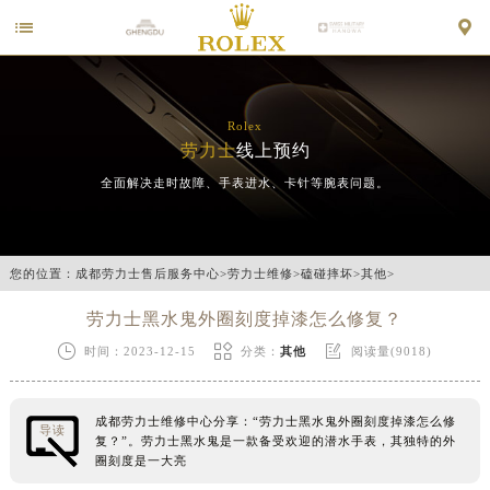


Rolex
劳力士
线上预约
全面解决走时故障、手表进水、卡针等腕表问题。
您的位置：
成都劳力士售后服务中心
>
劳力士维修
>
磕碰摔坏
>
其他
>
劳力士黑水鬼外圈刻度掉漆怎么修复？



时间：2023-12-15
分类：
其他
阅读量(9018)
成都劳力士维修中心分享：“劳力士黑水鬼外圈刻度掉漆怎么修
导读
复？”。劳力士黑水鬼是一款备受欢迎的潜水手表，其独特的外
圈刻度是一大亮