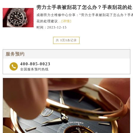
劳力
成都劳力士维修中心分享：“劳力士手表被刮花了怎么办？手
花的处理建议
...[详情]
时间：2023-12-15
共
1
页
1
条记录
服务预约
400-805-0023

全国服务预约热线