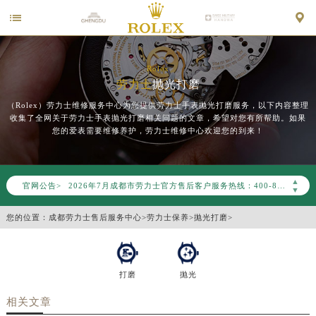


Rolex
劳力士
抛光打磨
（Rolex）劳力士维修服务中心为您提供劳力士手表抛光打磨服务，以下内容整理
收集了全网关于劳力士手表抛光打磨相关问题的文章，希望对您有所帮助。如果
您的爱表需要维修养护，劳力士维修中心欢迎您的到来！
2026年7月劳力士成都市售后服务网络优化升级公告
▲
官网公告>
2026年7月成都市劳力士官方售后客户服务热线：400-805-0023
▼
2026年7月劳力士售后服务中心最新网点地址：
您的位置：
成都劳力士售后服务中心
>
劳力士保养
>
抛光打磨
>
成都市锦江区人民东路6号SAC东原中心写字楼24层2406B室（需提前预约）
四川省成都市锦江区人民东路6号SAC东原中心24层2406B室劳力士售后服务中心（需提前预约）
节假日正常营业！
打磨
抛光
相关文章