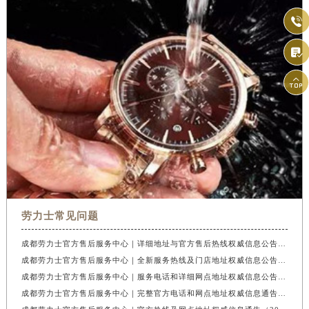



劳力士常见问题
成都劳力士官方售后服务中心｜详细地址与官方售后热线权威信息公告（2026年7月最新）
成都劳力士官方售后服务中心｜全新服务热线及门店地址权威信息公告（2026年7月最新）
成都劳力士官方售后服务中心｜服务电话和详细网点地址权威信息公告（2026年7月最新）
成都劳力士官方售后服务中心｜完整官方电话和网点地址权威信息通告（2026年7月最新）