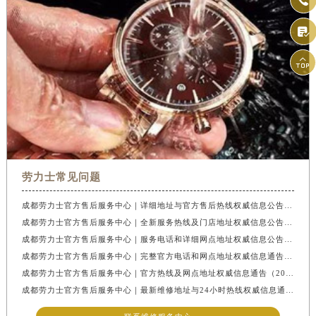


劳力士常见问题
成都劳力士官方售后服务中心｜详细地址与官方售后热线权威信息公告（2026年7月最新）
成都劳力士官方售后服务中心｜全新服务热线及门店地址权威信息公告（2026年7月最新）
成都劳力士官方售后服务中心｜服务电话和详细网点地址权威信息公告（2026年7月最新）
成都劳力士官方售后服务中心｜完整官方电话和网点地址权威信息通告（2026年7月最新）
成都劳力士官方售后服务中心｜官方热线及网点地址权威信息通告（2026年7月最新）
成都劳力士官方售后服务中心｜最新维修地址与24小时热线权威信息通告（2026年7月最新）