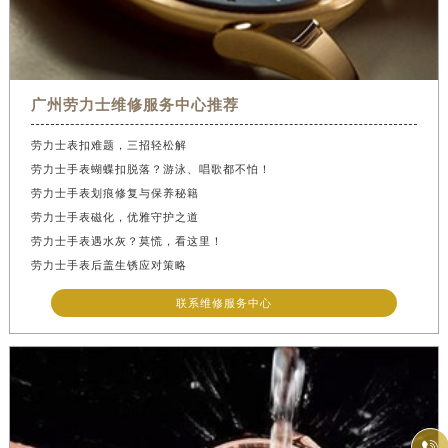
广州劳力士维修服务中心推荐
劳力士表扣难题，三招轻松解
劳力士手表蝴蝶扣脱落？游泳、唱歌都不怕！
劳力士手表划痕修复与保养秘籍
劳力士手表磁化，优雅守护之道
劳力士手表遇水灰？莫慌，看这里！
劳力士手表后盖生锈应对策略
联系维修服务中心
