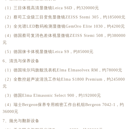
（1）三目体视高清显微镜Leica S6D，约320000元
（2）蔡司工业级三目变焦显微镜ZEISS Stemi 305，约185000元
（3）全光谱LED数码检测显微镜GemOro Elite 1030，约4200元
（4）德国蔡司复消色差体视显微镜ZEISS Stemi 508，约380000
元
（5）德国徕卡体视显微镜Leica S9，约85000元
6、清洗与保养设备
（1）德国埃尔玛旗舰洗表机Elma Elmasolvex RM，约78000元
（2）全数控超声波清洗工作站Elma S1800 Premium，约245000
元
（3）德国Elma Elmasonic Select 900，约192000元
（4）瑞士Bergeon保养专用精密工作台机组Bergeon 7042-1，约
36000元
7、抛光与翻新设备