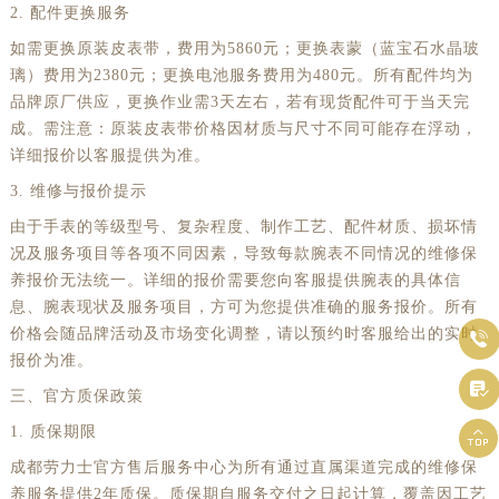
2. 配件更换服务
如需更换原装皮表带，费用为5860元；更换表蒙（蓝宝石水晶玻
璃）费用为2380元；更换电池服务费用为480元。所有配件均为
品牌原厂供应，更换作业需3天左右，若有现货配件可于当天完
成。需注意：原装皮表带价格因材质与尺寸不同可能存在浮动，
详细报价以客服提供为准。
3. 维修与报价提示
由于手表的等级型号、复杂程度、制作工艺、配件材质、损坏情
况及服务项目等各项不同因素，导致每款腕表不同情况的维修保
养报价无法统一。详细的报价需要您向客服提供腕表的具体信
息、腕表现状及服务项目，方可为您提供准确的服务报价。所有
价格会随品牌活动及市场变化调整，请以预约时客服给出的实时

报价为准。

三、官方质保政策
1. 质保期限

成都劳力士官方售后服务中心为所有通过直属渠道完成的维修保
养服务提供2年质保。质保期自服务交付之日起计算，覆盖因工艺