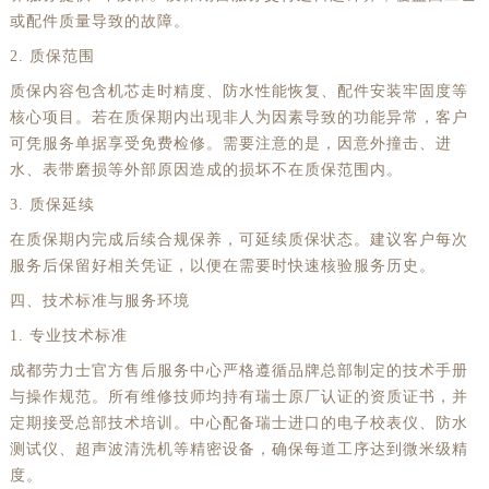
或配件质量导致的故障。
2. 质保范围
质保内容包含机芯走时精度、防水性能恢复、配件安装牢固度等
核心项目。若在质保期内出现非人为因素导致的功能异常，客户
可凭服务单据享受免费检修。需要注意的是，因意外撞击、进
水、表带磨损等外部原因造成的损坏不在质保范围内。
3. 质保延续
在质保期内完成后续合规保养，可延续质保状态。建议客户每次
服务后保留好相关凭证，以便在需要时快速核验服务历史。
四、技术标准与服务环境
1. 专业技术标准
成都劳力士官方售后服务中心严格遵循品牌总部制定的技术手册
与操作规范。所有维修技师均持有瑞士原厂认证的资质证书，并
定期接受总部技术培训。中心配备瑞士进口的电子校表仪、防水
测试仪、超声波清洗机等精密设备，确保每道工序达到微米级精
度。