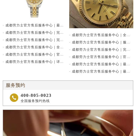
· 成都劳力士官方售后服务中心｜最新官方电话和维修地址权威信息公告（2026年7月最新）
· 成都劳力士官方售后服务中心｜完整电话与维修地址权威信息公示（2026年7月最新）
· 成都劳力士官方售后服务中心｜全新服务热线及门店地址权威信息公告（2026年7月最新）
· 成都劳力士官方售后服务中心｜完整地址与售后热线权威信息通告（2026年7月最新）
· 成都劳力士官方售后服务中心｜服务电话和详细网点地址权威信息公告（2026年7月最新）
· 成都劳力士官方售后服务中心｜全部地址与客服热线权威信息公示（2026年7月最新）
· 成都劳力士官方售后服务中心｜完整官方电话和网点地址权威信息通告（2026年7月最新）
· 成都劳力士官方售后服务中心｜官方地址及售后热线权威信息公告（2026年7月最新）
· 成都劳力士官方售后服务中心｜官方热线及网点地址权威信息通告（2026年7月最新）
· 成都劳力士官方售后服务中心｜详细地址与官方售后热线权威信息公告（2026年7月最新）
· 成都劳力士官方售后服务中心｜最新维修地址与24小时热线权威信息通告（2026年7月最新）
· 成都劳力士官方售后服务中心｜最新地址及官方售后电话权威信息公告（2026年7月最新）
服务预约
400-805-0023

全国服务预约热线