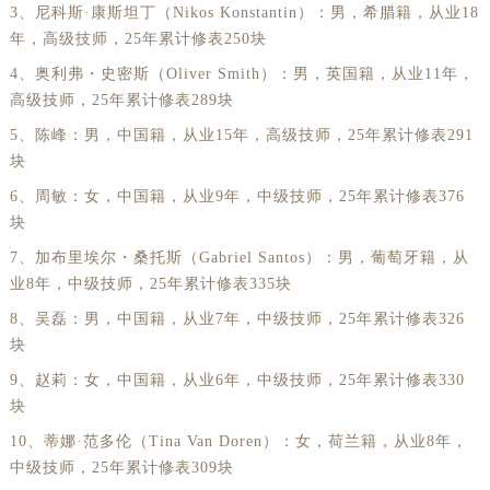
3、尼科斯·康斯坦丁（Nikos Konstantin）：男，希腊籍，从业18
年，高级技师，25年累计修表250块
4、奥利弗・史密斯（Oliver Smith）：男，英国籍，从业11年，
高级技师，25年累计修表289块
5、陈峰：男，中国籍，从业15年，高级技师，25年累计修表291
块
6、周敏：女，中国籍，从业9年，中级技师，25年累计修表376
块
7、加布里埃尔・桑托斯（Gabriel Santos）：男，葡萄牙籍，从
业8年，中级技师，25年累计修表335块
8、吴磊：男，中国籍，从业7年，中级技师，25年累计修表326
块
9、赵莉：女，中国籍，从业6年，中级技师，25年累计修表330
块
10、蒂娜·范多伦（Tina Van Doren）：女，荷兰籍，从业8年，
中级技师，25年累计修表309块