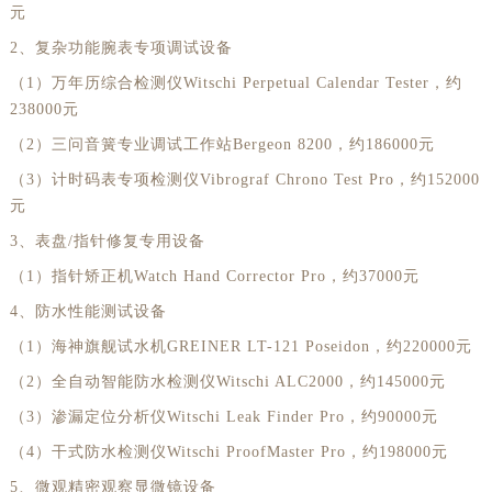
元
2、复杂功能腕表专项调试设备
（1）万年历综合检测仪Witschi Perpetual Calendar Tester，约
238000元
（2）三问音簧专业调试工作站Bergeon 8200，约186000元
（3）计时码表专项检测仪Vibrograf Chrono Test Pro，约152000
元
3、表盘/指针修复专用设备
（1）指针矫正机Watch Hand Corrector Pro，约37000元
4、防水性能测试设备
（1）海神旗舰试水机GREINER LT-121 Poseidon，约220000元
（2）全自动智能防水检测仪Witschi ALC2000，约145000元
（3）渗漏定位分析仪Witschi Leak Finder Pro，约90000元
（4）干式防水检测仪Witschi ProofMaster Pro，约198000元
5、微观精密观察显微镜设备