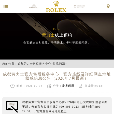


Rolex
劳力士
线上预约
全面解决走时故障、手表进水、卡针等腕表问题。
您的位置：
成都劳力士售后服务中心
>
常见问题
>
成都劳力士官方售后服务中心｜官方热线及详细网点地址
权威信息公告（2026年7月最新）



时间：2026-07-04
分类：
常见问题
阅读量(9018)
成都劳力士官方售后服务中心在2026年7月已完成服务信息全面
导读
更新，当前官方客服热线为400-805-0023（服务时间8:00-
22:00），官方直营网点地址也已