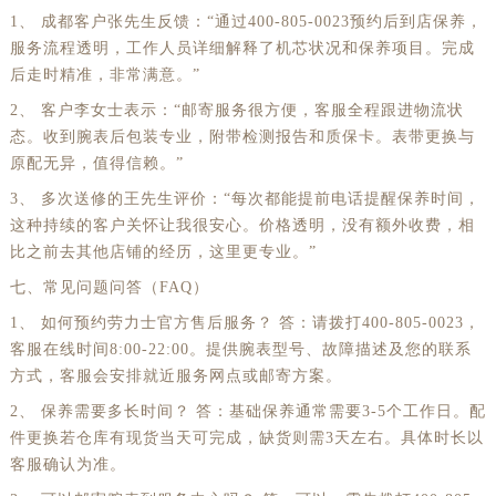
1、 成都客户张先生反馈：“通过400-805-0023预约后到店保养，
服务流程透明，工作人员详细解释了机芯状况和保养项目。完成
后走时精准，非常满意。”
2、 客户李女士表示：“邮寄服务很方便，客服全程跟进物流状
态。收到腕表后包装专业，附带检测报告和质保卡。表带更换与
原配无异，值得信赖。”
3、 多次送修的王先生评价：“每次都能提前电话提醒保养时间，
这种持续的客户关怀让我很安心。价格透明，没有额外收费，相
比之前去其他店铺的经历，这里更专业。”
七、常见问题问答（FAQ）
1、 如何预约劳力士官方售后服务？ 答：请拨打400-805-0023，
客服在线时间8:00-22:00。提供腕表型号、故障描述及您的联系
方式，客服会安排就近服务网点或邮寄方案。
2、 保养需要多长时间？ 答：基础保养通常需要3-5个工作日。配
件更换若仓库有现货当天可完成，缺货则需3天左右。具体时长以
客服确认为准。