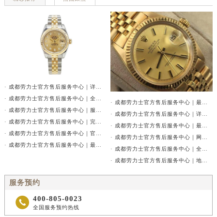
· 成都劳力士官方售后服务中心｜详细地址与官方售后热线权威信息公告（2026年7月最新）
· 成都劳力士官方售后服务中心｜全新服务热线及门店地址权威信息公告（2026年7月最新）
· 成都劳力士官方售后服务中心｜最新地址及官方售后电话权威信息公告（2026年7月最新）
· 成都劳力士官方售后服务中心｜服务电话和详细网点地址权威信息公告（2026年7月最新）
· 成都劳力士官方售后服务中心｜详细地址及售后服务电话权威信息公告（2026年7月最新）
· 成都劳力士官方售后服务中心｜完整官方电话和网点地址权威信息通告（2026年7月最新）
· 成都劳力士官方售后服务中心｜最新电话和完整地址权威信息公示（2026年7月最新）
· 成都劳力士官方售后服务中心｜官方热线及网点地址权威信息通告（2026年7月最新）
· 成都劳力士官方售后服务中心｜网点地址与电话权威信息公告（2026年7月最新）
· 成都劳力士官方售后服务中心｜最新维修地址与24小时热线权威信息通告（2026年7月最新）
· 成都劳力士官方售后服务中心｜全新维修地址及官方客服电话权威信息公告（2026年7月最新）
· 成都劳力士官方售后服务中心｜地址及24小时服务电话权威信息公告（2026年7月最新）
服务预约
400-805-0023

全国服务预约热线