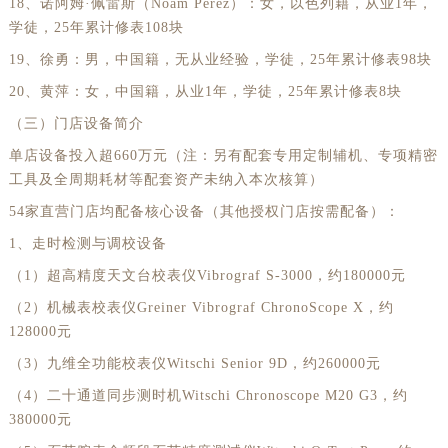
18、诺阿姆·佩雷斯（Noam Perez）：女，以色列籍，从业1年，
学徒，25年累计修表108块
19、徐勇：男，中国籍，无从业经验，学徒，25年累计修表98块
20、黄萍：女，中国籍，从业1年，学徒，25年累计修表8块
（三）门店设备简介
单店设备投入超660万元（注：另有配套专用定制辅机、专项精密
工具及全周期耗材等配套资产未纳入本次核算）
54家直营门店均配备核心设备（其他授权门店按需配备）：
1、走时检测与调校设备
（1）超高精度天文台校表仪Vibrograf S-3000，约180000元
（2）机械表校表仪Greiner Vibrograf ChronoScope X，约
128000元
（3）九维全功能校表仪Witschi Senior 9D，约260000元
（4）二十通道同步测时机Witschi Chronoscope M20 G3，约
380000元