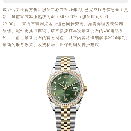
成都劳力士官方售后服务中心在2026年7月已完成服务信息全面更
新，当前官方客服热线为400-805-0023（服务时间8:00-
22:00），官方直营网点地址也已同步变更。如需办理腕表保养、
维修、配件更换或咨询，请直接拨打本次最新公布的400电话预
约，并前往最新公布的官方网点。以下内容将详细解读2026年7月
最新的服务政策、收费标准、质保规则及养护建议。