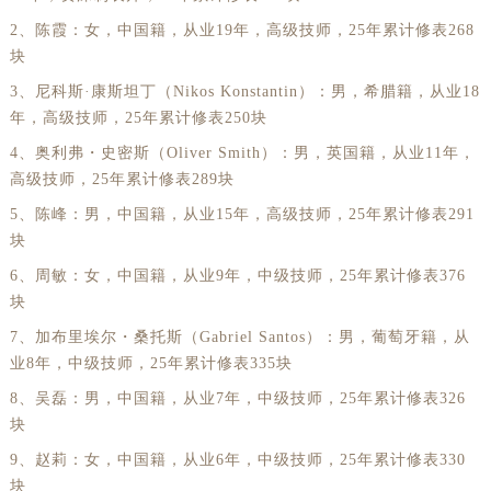
2、陈霞：女，中国籍，从业19年，高级技师，25年累计修表268
块
3、尼科斯·康斯坦丁（Nikos Konstantin）：男，希腊籍，从业18
年，高级技师，25年累计修表250块
4、奥利弗・史密斯（Oliver Smith）：男，英国籍，从业11年，
高级技师，25年累计修表289块
5、陈峰：男，中国籍，从业15年，高级技师，25年累计修表291
块
6、周敏：女，中国籍，从业9年，中级技师，25年累计修表376
块
7、加布里埃尔・桑托斯（Gabriel Santos）：男，葡萄牙籍，从
业8年，中级技师，25年累计修表335块
8、吴磊：男，中国籍，从业7年，中级技师，25年累计修表326
块
9、赵莉：女，中国籍，从业6年，中级技师，25年累计修表330
块