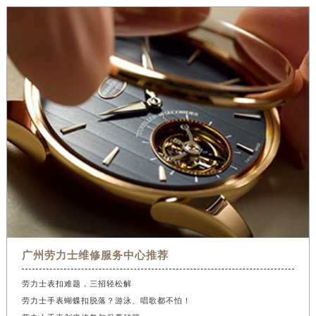
广州劳力士维修服务中心推荐
劳力士表扣难题，三招轻松解
劳力士手表蝴蝶扣脱落？游泳、唱歌都不怕！