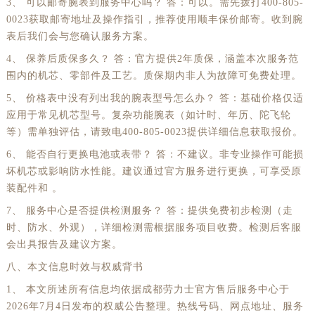
3、 可以邮寄腕表到服务中心吗？ 答：可以。需先拨打400-805-
0023获取邮寄地址及操作指引，推荐使用顺丰保价邮寄。收到腕
表后我们会与您确认服务方案。
4、 保养后质保多久？ 答：官方提供2年质保，涵盖本次服务范
围内的机芯、零部件及工艺。质保期内非人为故障可免费处理。
5、 价格表中没有列出我的腕表型号怎么办？ 答：基础价格仅适
应用于常见机芯型号。复杂功能腕表（如计时、年历、陀飞轮
等）需单独评估，请致电400-805-0023提供详细信息获取报价。
6、 能否自行更换电池或表带？ 答：不建议。非专业操作可能损
坏机芯或影响防水性能。建议通过官方服务进行更换，可享受原
装配件和 。
7、 服务中心是否提供检测服务？ 答：提供免费初步检测（走
时、防水、外观），详细检测需根据服务项目收费。检测后客服
会出具报告及建议方案。
八、本文信息时效与权威背书
1、 本文所述所有信息均依据成都劳力士官方售后服务中心于
2026年7月4日发布的权威公告整理。热线号码、网点地址、服务