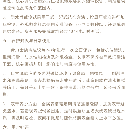
溯性。机芯调试使用多方位模拟佩戴姿态的测试设备，精准度误
差控制在品牌允许范围内。
3、 防水性能测试采用干式与湿式结合方法，按原厂标准进行加
压检测。外观抛光打磨使用专业设备与不同目数砂纸，还原腕表
原始光泽。所有服务完成后均经过48小时走时测试。
五、养护知识与日常使用
1、 劳力士腕表建议每2-3年进行一次全面保养，包括机芯清洗、
重新润滑、防水性能检测及外观检查。长期不保养会导致润滑油
干涸、机芯磨损加剧，影响走时精度与使用寿命。
2、 日常佩戴应避免强烈磁场环境（如音箱、磁扣包）、剧烈冲
击和高温暴晒。腕表若接触海水或汗渍后，建议用软布清水擦拭
并晾干。每月手动上链一次可保持润滑油均匀分布，延长保养周
期。
3、 表带养护方面，金属表带需定期清洁连接缝隙，皮质表带避
免遇水。若发现表冠锁紧困难、走时误差明显增大或表镜出现水
汽，需及时送检。夜间不佩戴时建议将腕表面盘向上水平放置。
六、用户好评