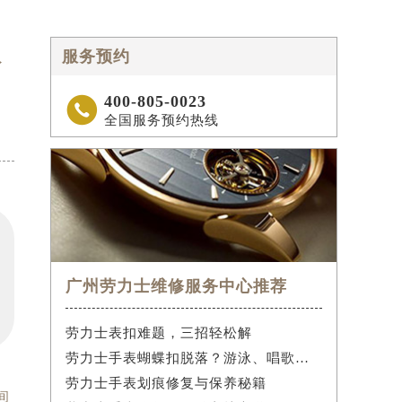
权
服务预约
400-805-0023

全国服务预约热线
广州劳力士维修服务中心推荐
劳力士表扣难题，三招轻松解
劳力士手表蝴蝶扣脱落？游泳、唱歌都不怕！
劳力士手表划痕修复与保养秘籍
间