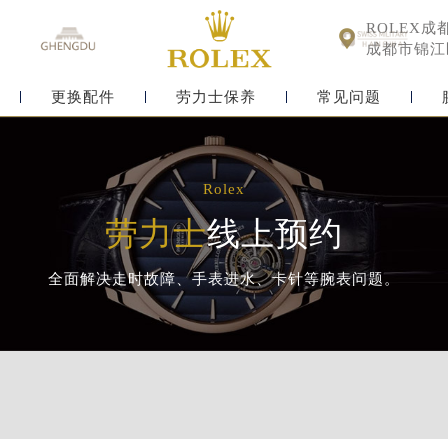
ROLEX

成都市锦江
更换配件
劳力士保养
常见问题
Rolex
劳力士
线上预约
全面解决走时故障、手表进水、卡针等腕表问题。