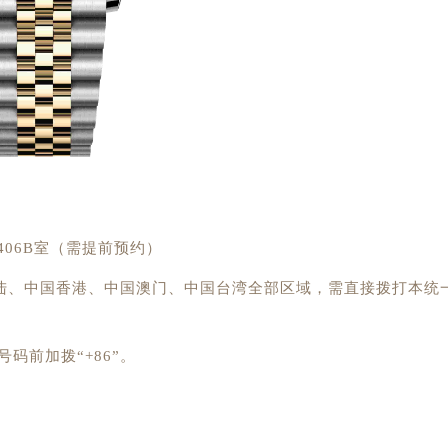
406B室（需提前预约）
陆、中国香港、中国澳门、中国台湾全部区域，需直接拨打本统
码前加拨“+86”。