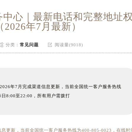
务中心｜最新电话和完整地址
2026年7月最新）


分类：
常见问题
阅读量(9018)
2026年7月完成渠道信息更新，当前全国统一客户服务热线
为每日8:00至22:00，所有用户需拨打
更新，当前全国统一客户服务热线为400-805-0023，在线时