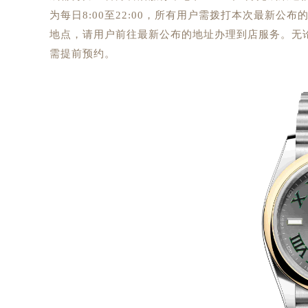
为每日8:00至22:00，所有用户需拨打本次最新公
地点，请用户前往最新公布的地址办理到店服务。无
需提前预约。