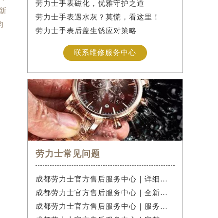
劳力士手表磁化，优雅守护之道
新
劳力士手表遇水灰？莫慌，看这里！
均
劳力士手表后盖生锈应对策略
联系维修服务中心
劳力士常见问题
成都劳力士官方售后服务中心｜详细地址与官方售后热线权威信息公告（2026年7月最新）
成都劳力士官方售后服务中心｜全新服务热线及门店地址权威信息公告（2026年7月最新）
成都劳力士官方售后服务中心｜服务电话和详细网点地址权威信息公告（2026年7月最新）