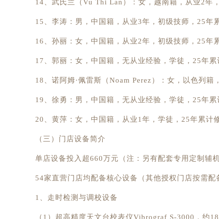
14、武氏兰（Vu Thi Lan）：女，越南籍，从业2
15、李涛：男，中国籍，从业3年，初级技师，25年累
16、孙丽：女，中国籍，从业2年，初级技师，25年累
17、郭丽：女，中国籍，无从业经验，学徒，25年累
18、诺阿姆·佩雷斯（Noam Perez）：女，以色列
19、徐勇：男，中国籍，无从业经验，学徒，25年累
20、黄萍：女，中国籍，从业1年，学徒，25年累计
（三）门店设备简介
单店设备投入超660万元（注：另有配套专用定制辅
54家直营门店均配备核心设备（其他授权门店按需配
1、走时检测与调校设备
（1）超高精度天文台校表仪Vibrograf S-3000，约18