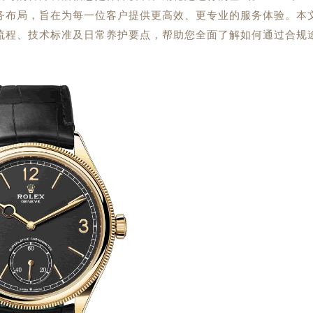
务布局，旨在为每一位客户提供更高效、更专业的服务体验。本
流程、技术标准及日常养护要点，帮助您全面了解如何通过合规