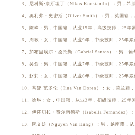
3、尼科斯·康斯坦丁（Nikos Konstantin）：
4、奥利弗・史密斯（Oliver Smith）：男，英国
5、陈峰：男，中国籍，从业15年，高级技师，25年累
6、周敏：女，中国籍，从业9年，中级技师，25年累
7、加布里埃尔・桑托斯（Gabriel Santos）：
8、吴磊：男，中国籍，从业7年，中级技师，25年累
9、赵莉：女，中国籍，从业6年，中级技师，25年累
10、蒂娜·范多伦（Tina Van Doren）：女，荷
11、徐琳：女，中国籍，从业3年，初级技师，25年累
12、伊莎贝拉・费尔南德斯（Isabella Fernan
13、阮文雄（Nguyen Van Hung）：男，越南籍