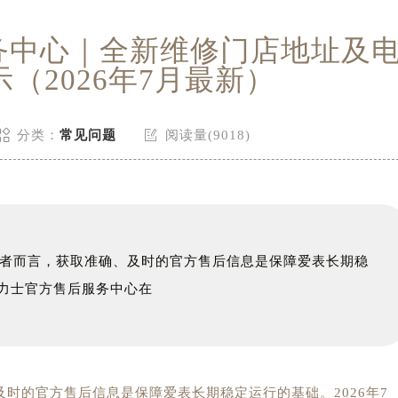
务中心｜全新维修门店地址及
（2026年7月最新）


分类：
常见问题
阅读量(9018)
者而言，获取准确、及时的官方售后信息是保障爱表长期稳
劳力士官方售后服务中心在
时的官方售后信息是保障爱表长期稳定运行的基础。2026年7