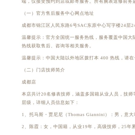
端，仅接受预约到店或邮寄服务。所有腕表送修前务
（一）官方售后服务中心网点地址
成都市锦江区人民东路6号SAC东原中心写字楼24层2
温馨提示：官方全国统一服务热线，服务覆盖中国大
热线获取售后、咨询等相关服务。
温馨提示：中国大陆以外地区拨打本 400 热线，请在号
（二）门店技师简介
成都店
本店共计20名修表技师，涵盖多国籍从业人员，技
层级，详细人员信息如下：
1、托马斯・贾尼尼（Thomas Giannini）：男，
2、陈霞：女，中国籍，从业19年，高级技师，25年累