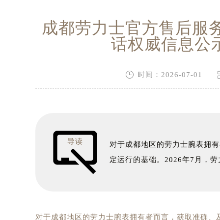
成都劳力士官方售后服
话权威信息公示

时间：2026-07-01
导读
对于成都地区的劳力士腕表拥有
定运行的基础。2026年7月，
对于成都地区的劳力士腕表拥有者而言，获取准确、及