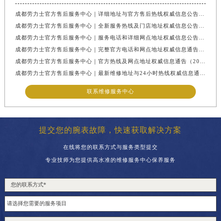
成都劳力士官方售后服务中心｜详细地址与官方售后热线权威信息公告（2026年7月最新）
成都劳力士官方售后服务中心｜全新服务热线及门店地址权威信息公告（2026年7月最新）
成都劳力士官方售后服务中心｜服务电话和详细网点地址权威信息公告（2026年7月最新）
成都劳力士官方售后服务中心｜完整官方电话和网点地址权威信息通告（2026年7月最新）
成都劳力士官方售后服务中心｜官方热线及网点地址权威信息通告（2026年7月最新）
成都劳力士官方售后服务中心｜最新维修地址与24小时热线权威信息通告（2026年7月最新）
联系维修服务中心
提交您的腕表故障，快速获取解决方案
在线将您的联系方式与服务类型提交
专业技师为您提供高水准的维修服务中心保养服务