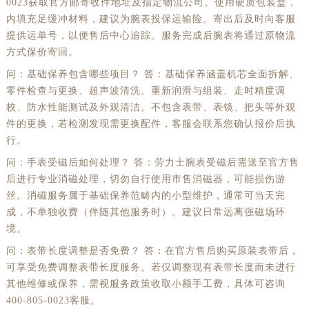
0023获取官方邮寄收件地址及指定物流公司。使用硬质包装盒，
内填充足缓冲材料，建议为腕表投保运输险。寄出后及时向客服
提供运单号，以便售后中心追踪。服务完成后腕表将通过原物流
方式保价寄回。
问：基础保养包含哪些项目？ 答：基础保养涵盖机芯全面拆解、
零件检查与更换、超声波清洗、重新润滑与组装、走时精度调
校、防水性能测试及外观清洁。不包含表带、表镜、把头等外观
件的更换，若检测发现需更换配件，客服会联系您确认报价后执
行。
问：手表受磁后如何处理？ 答：劳力士腕表受磁后需送至官方售
后进行专业消磁处理，切勿自行使用市售消磁器，可能损伤游
丝。消磁服务属于基础保养范畴内的小型维护，通常可当天完
成，不单独收费（伴随其他服务时）。建议日常远离强磁场环
境。
问：表带长度调整是否免费？ 答：在官方售后购买原装表带后，
可享受免费调整表带长度服务。若仅调整现有表带长度而未进行
其他维修或保养，需视服务政策收取小额手工费，具体可咨询
400-805-0023客服。