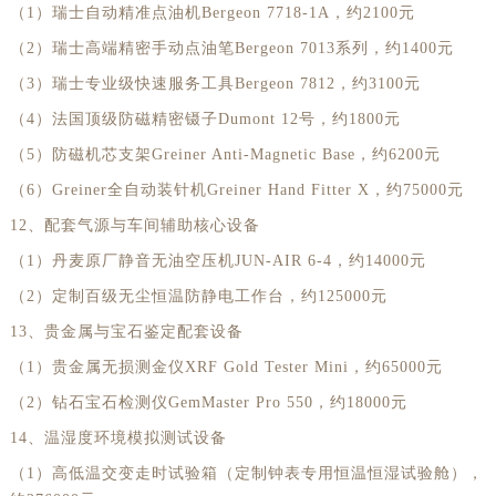
（1）瑞士自动精准点油机Bergeon 7718-1A，约2100元
（2）瑞士高端精密手动点油笔Bergeon 7013系列，约1400元
（3）瑞士专业级快速服务工具Bergeon 7812，约3100元
（4）法国顶级防磁精密镊子Dumont 12号，约1800元
（5）防磁机芯支架Greiner Anti-Magnetic Base，约6200元
（6）Greiner全自动装针机Greiner Hand Fitter X，约75000元
12、配套气源与车间辅助核心设备
（1）丹麦原厂静音无油空压机JUN-AIR 6-4，约14000元
（2）定制百级无尘恒温防静电工作台，约125000元
13、贵金属与宝石鉴定配套设备
（1）贵金属无损测金仪XRF Gold Tester Mini，约65000元
（2）钻石宝石检测仪GemMaster Pro 550，约18000元
14、温湿度环境模拟测试设备
（1）高低温交变走时试验箱（定制钟表专用恒温恒湿试验舱），