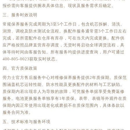
报价需向客服提供腕表具体信息、现状及服务需求后确定。
三、服务时效说明
常规保养服务完成周期为3至5个工作日，包含机芯拆解、清洗、
润滑、调校及防水测试全流程。换配件服务通常需3个工作日左右
完成，若所需配件在仓库有库存，可在当天内完成更换。配件供
应严格按照品牌直营库存调度，无货时将启动全球调货流程，具
体等待时间由客服告知。所有服务均提供进度查询，用户可通过
400-805-0023获取实时状态。
四、官方质保政策
劳力士官方售后服务中心对维修保养服务提供2年质保期。质保范
围涵盖机芯运转性能、防水性能及更换配件的材料与工艺缺陷。
质保期内若出现非人为导致的故障，可凭服务单据享受免费返修
服务。电池更换服务单独享有1年质保。表带、表镜等外观件在质
保期内因正常使用出现老化或磨损不在质保范围内，具体条款以
服务合同为准。
五、技术标准与服务环境