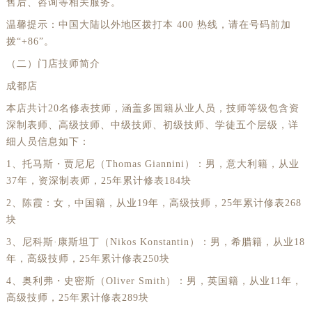
售后、咨询等相关服务。
温馨提示：中国大陆以外地区拨打本 400 热线，请在号码前加
拨“+86”。
（二）门店技师简介
成都店
本店共计20名修表技师，涵盖多国籍从业人员，技师等级包含资
深制表师、高级技师、中级技师、初级技师、学徒五个层级，详
细人员信息如下：
1、托马斯・贾尼尼（Thomas Giannini）：男，意大利籍，从业
37年，资深制表师，25年累计修表184块
2、陈霞：女，中国籍，从业19年，高级技师，25年累计修表268
块
3、尼科斯·康斯坦丁（Nikos Konstantin）：男，希腊籍，从业18
年，高级技师，25年累计修表250块
4、奥利弗・史密斯（Oliver Smith）：男，英国籍，从业11年，
高级技师，25年累计修表289块