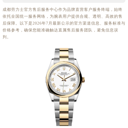
成都劳力士官方售后服务中心作为品牌直营客户服务终端，始终
依托全国统一服务网络，为腕表用户提供合规、透明、高效的售
后保障。以下是2026年7月最新公示的官方渠道信息、服务标准与
价格参考，确保您能准确触达直属售后服务团队，避免信息误
判。