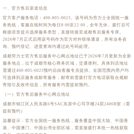
一、官方售后渠道信息
官方客户服务电话：400-805-0023。该号码为劳力士全国统一服
务热线，客服在线时间为每日8:00至22:00，全年无休。拨打后可
根据语音提示选择服务类型，直接转接至成都售后服务专席。
2026年7月正式启用该号码作为官方对外联络通道，所有业务咨
询、预约登记、进度查询均通过此号码处理。
成都劳力士官方售后服务中心网点地址已于2026年7月更新为全新
服务地点，位于成都市核心商务区域，交通便利。具体到店地址
需通过400-805-0023预约后由客服专员提供。全国范围内用户均
可选择到店服务或邮寄服务，邮寄前需拨打官方电话获取合规邮
寄指引及收件信息，所有服务均需提前预约。
（一）官方售后服务中心网点地址
成都市锦江区人民东路6号SAC东原中心写字楼24层2406B室（需
提前预约）
温馨提示：官方全国统一服务热线，服务覆盖中国大陆、中国香
港、中国澳门、中国台湾全部区域，需直接拨打本统一热线获取