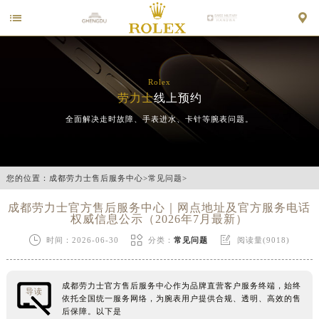


Rolex
劳力士
线上预约
全面解决走时故障、手表进水、卡针等腕表问题。
您的位置：
成都劳力士售后服务中心
>
常见问题
>
成都劳力士官方售后服务中心｜网点地址及官方服务电话
权威信息公示（2026年7月最新）



时间：2026-06-30
分类：
常见问题
阅读量(9018)
成都劳力士官方售后服务中心作为品牌直营客户服务终端，始终
导读
依托全国统一服务网络，为腕表用户提供合规、透明、高效的售
后保障。以下是