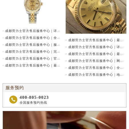
· 成都劳力士官方售后服务中心｜详细地址与官方售后热线权威信息公告（2026年7月最新）
· 成都劳力士官方售后服务中心｜全新服务热线及门店地址权威信息公告（2026年7月最新）
· 成都劳力士官方售后服务中心｜最新地址及官方售后电话权威信息公告（2026年7月最新）
· 成都劳力士官方售后服务中心｜服务电话和详细网点地址权威信息公告（2026年7月最新）
· 成都劳力士官方售后服务中心｜详细地址及售后服务电话权威信息公告（2026年7月最新）
· 成都劳力士官方售后服务中心｜完整官方电话和网点地址权威信息通告（2026年7月最新）
· 成都劳力士官方售后服务中心｜最新电话和完整地址权威信息公示（2026年7月最新）
· 成都劳力士官方售后服务中心｜官方热线及网点地址权威信息通告（2026年7月最新）
· 成都劳力士官方售后服务中心｜网点地址与电话权威信息公告（2026年7月最新）
· 成都劳力士官方售后服务中心｜最新维修地址与24小时热线权威信息通告（2026年7月最新）
· 成都劳力士官方售后服务中心｜全新维修地址及官方客服电话权威信息公告（2026年7月最新）
· 成都劳力士官方售后服务中心｜地址及24小时服务电话权威信息公告（2026年7月最新）
服务预约
400-805-0023

全国服务预约热线