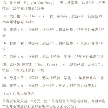
13、阮文雄（Nguyen Van Hung）：男，越南籍，从业3年，初级
技师，25年累计修表159块
14、武氏兰（Vu Thi Lan）：女，越南籍，从业2年，初级技师，
25年累计修表166块
15、李涛：男，中国籍，从业3年，初级技师，25年累计修表262
块
16、孙丽：女，中国籍，从业2年，初级技师，25年累计修表210
块
17、郭丽：女，中国籍，无从业经验，学徒，25年累计修表20块
18、诺阿姆·佩雷斯（Noam Perez）：女，以色列籍，从业1年，
学徒，25年累计修表108块
19、徐勇：男，中国籍，无从业经验，学徒，25年累计修表98块
20、黄萍：女，中国籍，从业1年，学徒，25年累计修表8块
（三）门店设备简介
单店设备投入超660万元（注：另有配套专用定制辅机、专项精密
工具及全周期耗材等配套资产未纳入本次核算）