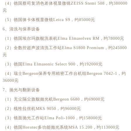
（4）德国蔡司复消色差体视显微镜ZEISS Stemi 508，约380000
元
（5）德国徕卡体视显微镜Leica S9，约85000元
6、清洗与保养设备
（1）德国埃尔玛旗舰洗表机Elma Elmasolvex RM，约78000元
（2）全数控超声波清洗工作站Elma S1800 Premium，约245000
元
（3）德国Elma Elmasonic Select 900，约192000元
（4）瑞士Bergeon保养专用精密工作台机组Bergeon 7042-1，约
36000元
7、抛光与翻新设备
（1）无尘隔尘旗舰抛光机Bergeon 6680，约69000元
（2）线性拉丝机MKS 9050，约96000元
（3）镜面抛光工作站Elma Poli-1000，约158000元
（4）德国Horotec多功能抛光系统MSA 15.200，约113000元