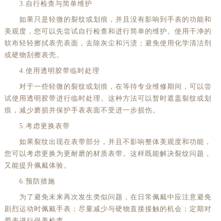
3.自行检查与简单维护
如果只是轻微的裂纹或划痕，并且没有影响到手表的功能和
美观度，您可以先尝试自行检查和进行简单的维护。使用干净的
软布轻轻擦拭表壳表面，去除灰尘和污渍；避免使用化学清洁剂
或硬物刮擦表壳。
4.使用透明胶带临时处理
对于一些轻微的裂纹或划痕，在等待专业维修期间，可以尝
试使用透明胶带进行临时处理。这种方法可以暂时遮盖裂纹或划
痕，减少磨损并保护手表表面不受进一步损伤。
5.考虑更换表带
如果裂纹出现在表带部分，并且不影响整体美观度和功能，
您可以考虑更换为更耐磨的材质表带。这样既能解决裂纹问题，
又能提升佩戴体验。
6.预防措施
为了避免未来再次发生类似问题，在日常佩戴中应注意避免
剧烈运动时佩戴手表；尽量减少与硬物直接接触的机会；定期对
爱表进行保养检查。