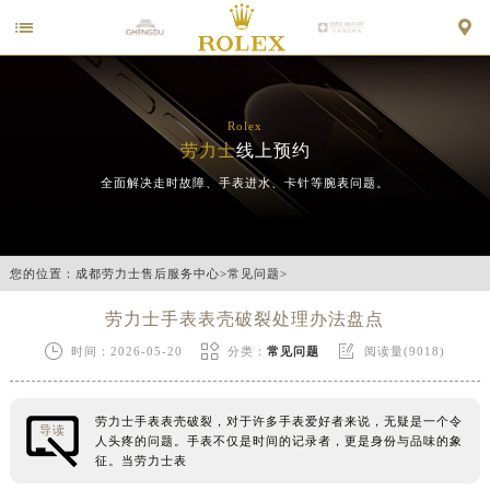


Rolex
劳力士
线上预约
全面解决走时故障、手表进水、卡针等腕表问题。
您的位置：
成都劳力士售后服务中心
>
常见问题
>
劳力士手表表壳破裂处理办法盘点



时间：2026-05-20
分类：
常见问题
阅读量(9018)
劳力士手表表壳破裂，对于许多手表爱好者来说，无疑是一个令
导读
人头疼的问题。手表不仅是时间的记录者，更是身份与品味的象
征。当劳力士表