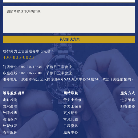
获取解决方案
成都劳力士售后服务中心电话：
400-805-0023
门店营业：09:00-19:30（节假日正常营业）
客服在线：08:00-22:00（节假日正常营业）
维修地址：成都市锦江区人民东路6号SAC东原中心24层2406B室（需提前预约）
维修服务项目
网站导航
服务方式
走时检测
劳力士维修
进店维修
防水处理
劳力士保养
邮寄维修
故障检查
更换配件
洗油保养
常见问题
外观修复
手表资讯
表带服务
服务中心