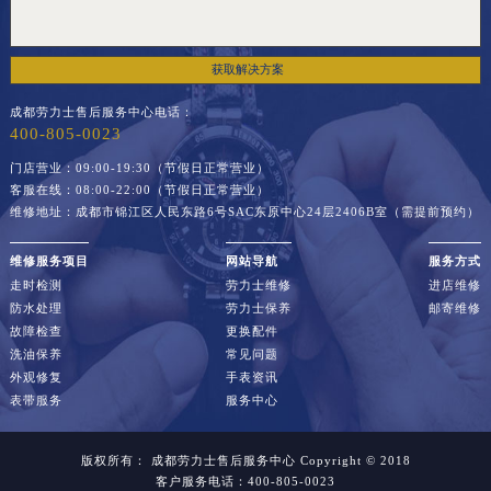
获取解决方案
成都劳力士售后服务中心电话：
400-805-0023
门店营业：09:00-19:30（节假日正常营业）
客服在线：08:00-22:00（节假日正常营业）
维修地址：成都市锦江区人民东路6号SAC东原中心24层2406B室（需提前预约）
维修服务项目
网站导航
服务方式
走时检测
劳力士维修
进店维修
防水处理
劳力士保养
邮寄维修
故障检查
更换配件
洗油保养
常见问题
外观修复
手表资讯
表带服务
服务中心
版权所有：
成都劳力士售后服务中心
Copyright © 2018
客户服务电话：400-805-0023