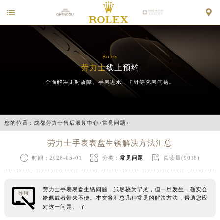


Rolex
劳力士
线上预约
全面解决走时故障、手表进水、卡针等腕表问题。
您的位置：
成都劳力士售后服务中心
>
常见问题
>
劳力士手表表盘生锈解决方法汇总



时间：2026-05-01
分类：
常见问题
阅读量(9018)
劳力士手表表盘生锈问题，虽然较为罕见，但一旦发生，确实会
导读
给佩戴者带来不便。本文将汇总几种常见的解决方法，帮助您应
对这一问题。 了