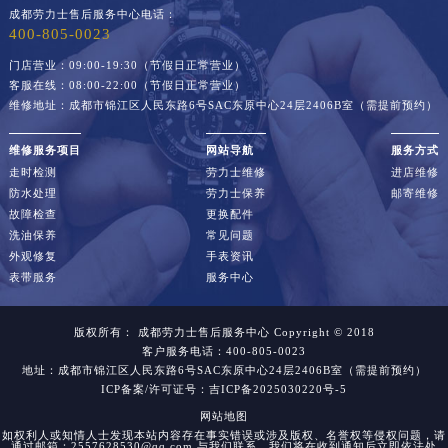
成都劳力士售后服务中心电话：
400-805-0023
门店营业：09:00-19:30（节假日正常营业）
客服在线：08:00-22:00（节假日正常营业）
维修地址：成都市锦江区人民东路6号SAC东原中心24层2406B室（需提前预约）
维修服务项目
网站导航
服务方式
走时检测
劳力士维修
进店维修
防水处理
劳力士保养
邮寄维修
故障检查
更换配件
洗油保养
常见问题
外观修复
手表资讯
表带服务
服务中心
版权所有：
成都劳力士售后服务中心
Copyright © 2018
客户服务电话：400-805-0023
地址：成都市锦江区人民东路6号SAC东原中心24层2406B室（需提前预约）
ICP备案/许可证号：吉ICP备2025030220号-5
网站地图
如权利人或知情人士发现本站内容存在事实错误或涉及版权、名誉权等侵权问题，请
通过邮箱：2557628530@qq.com 与我们联系，我们将在收到通知后立即依法处