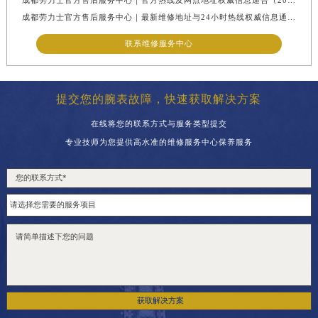
成都劳力士官方售后服务中心｜最新维修地址与24小时热线权威信息通告（2026年7月最新）
联系维修服务中心
提交您的腕表故障，快速获取解决方案
在线将您的联系方式与服务类型提交
专业技师为您提供高水准的维修服务中心保养服务
获取解决方案