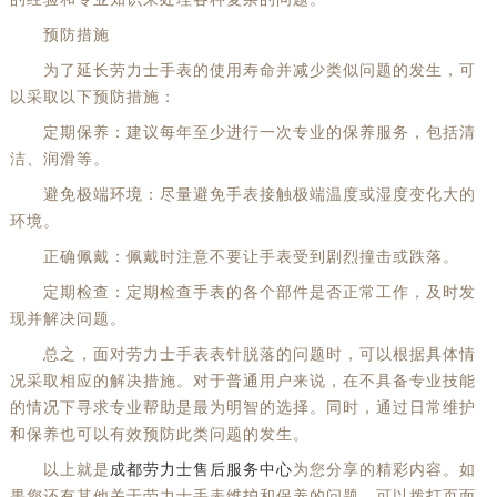
预防措施
为了延长劳力士手表的使用寿命并减少类似问题的发生，可
以采取以下预防措施：
定期保养：建议每年至少进行一次专业的保养服务，包括清
洁、润滑等。
避免极端环境：尽量避免手表接触极端温度或湿度变化大的
环境。
正确佩戴：佩戴时注意不要让手表受到剧烈撞击或跌落。
定期检查：定期检查手表的各个部件是否正常工作，及时发
现并解决问题。
总之，面对劳力士手表表针脱落的问题时，可以根据具体情
况采取相应的解决措施。对于普通用户来说，在不具备专业技能
的情况下寻求专业帮助是最为明智的选择。同时，通过日常维护
和保养也可以有效预防此类问题的发生。
以上就是
成都劳力士售后服务中心
为您分享的精彩内容。如
果您还有其他关于劳力士手表维护和保养的问题，可以拨打页面