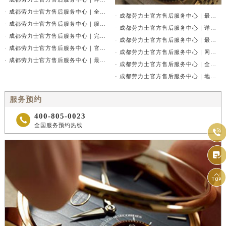
· 成都劳力士官方售后服务中心｜全新服务热线及门店地址权威信息公告（2026年7月最新）
· 成都劳力士官方售后服务中心｜最新地址及官方售后电话权威信息公告（2026年7月最新）
· 成都劳力士官方售后服务中心｜服务电话和详细网点地址权威信息公告（2026年7月最新）
· 成都劳力士官方售后服务中心｜详细地址及售后服务电话权威信息公告（2026年7月最新）
· 成都劳力士官方售后服务中心｜完整官方电话和网点地址权威信息通告（2026年7月最新）
· 成都劳力士官方售后服务中心｜最新电话和完整地址权威信息公示（2026年7月最新）
· 成都劳力士官方售后服务中心｜官方热线及网点地址权威信息通告（2026年7月最新）
· 成都劳力士官方售后服务中心｜网点地址与电话权威信息公告（2026年7月最新）
· 成都劳力士官方售后服务中心｜最新维修地址与24小时热线权威信息通告（2026年7月最新）
· 成都劳力士官方售后服务中心｜全新维修地址及官方客服电话权威信息公告（2026年7月最新）
· 成都劳力士官方售后服务中心｜地址及24小时服务电话权威信息公告（2026年7月最新）
服务预约
400-805-0023

全国服务预约热线


