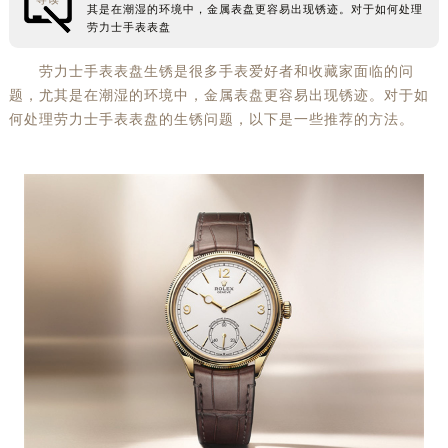
其是在潮湿的环境中，金属表盘更容易出现锈迹。对于如何处理
常州市新北区龙锦路1590号现代传媒中心5号楼10层1008室（需提前预约）
劳力士手表表盘
徐州市鼓楼区淮海东路29号苏宁广场IFC国际金融中心35层3508室（需提前预约）
劳力士手表表盘生锈是很多手表爱好者和收藏家面临的问
扬州市邗江区国展路29号星耀天地写字楼1号楼18层1803室（需提前预约）
题，尤其是在潮湿的环境中，金属表盘更容易出现锈迹。对于如
盐城市盐都区世纪大道5号盐城金融城写字楼1号楼16层1604室（需提前预约）
何处理劳力士手表表盘的生锈问题，以下是一些推荐的方法。
泰州市海陵区永定东路399号置地商务中心东塔（华润万象城）17层1706室（需提前预约）
宁波市江北区大闸南路500号来福士广场办公楼20层2009室（需提前预约）
杭州市上城区钱江路1366号华润大厦A座5层503-5室（需提前预约）
金华市金东区东市南街777号金华万达广场4号楼22楼2209室（需提前预约）
绍兴市越城区胜利东路379号世茂天际中心写字楼8层805室（需提前预约）
嘉兴市南湖区广益路705号嘉兴世界贸易中心A座13层1304室（需提前预约）
南昌市红谷滩新区红谷中大道998号绿地双子塔（中央广场）A1座办公楼14层14-07室（需提前预约）
济南市历下区经十路11111号华润中心写字楼（万象城）15层1508室（需提前预约）
广州市天河区天河路230号万菱汇国际中心A塔7层704室（需提前预约）
广州市越秀区环市东路371-375号世界贸易中心大厦南塔15层1507室（需提前预约）
深圳市罗湖区深南东路5001号华润大厦17层1701室（需提前预约）