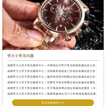
安徽省滁州市琅琊区南谯北路劳力士售后服务中心（需提前预约）
安徽省阜阳市颍州区颍州北路劳力士售后服务中心（需提前预约）
安徽省淮北市相山区淮海路劳力士售后服务中心（需提前预约）
安徽省淮南市田家庵区国庆中路劳力士售后服务中心（需提前预约）
安徽省黄山市屯溪区黄山西路劳力士售后服务中心（需提前预约）
安徽省六安市金安区解放中路劳力士售后服务中心（需提前预约）
安徽省马鞍山市雨山区湖南西路劳力士售后服务中心（需提前预约）
安徽省宿州市埇桥区人民中路劳力士售后服务中心（需提前预约）
劳力士常见问题
安徽省铜陵市铜官区石城大道劳力士售后服务中心（需提前预约）
安徽省芜湖市镜湖区中山路步行街劳力士售后服务中心（需提前预约）
成都劳力士官方售后服务中心｜详细地址与官方售后热线权威信息公告（2026年7月最新）
成都劳力士官方售后服务中心｜全新服务热线及门店地址权威信息公告（2026年7月最新）
安徽省宣城市宣州区叠嶂西路劳力士售后服务中心（需提前预约）
成都劳力士官方售后服务中心｜服务电话和详细网点地址权威信息公告（2026年7月最新）
福建省龙岩市新罗区九一南路劳力士售后服务中心（需提前预约）
成都劳力士官方售后服务中心｜完整官方电话和网点地址权威信息通告（2026年7月最新）
福建省南平市建阳区人民西路劳力士售后服务中心（需提前预约）
成都劳力士官方售后服务中心｜官方热线及网点地址权威信息通告（2026年7月最新）
福建省宁德市蕉城区天湖东路劳力士售后服务中心（需提前预约）
成都劳力士官方售后服务中心｜最新维修地址与24小时热线权威信息通告（2026年7月最新）
福建省莆田市城厢区霞林街道荔华东大道劳力士售后服务中心（需提前预约）
联系维修服务中心