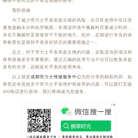
确保不会对您的手表造成额外损害。
黑龙江省牡丹江市东安区太平路劳力士售后服务中心（需提前预约）
预防措施
黑龙江省七台河市桃山区大同街劳力士售后服务中心（需提前预约）
为了减少劳力士手表表盘生锈的风险，在日常使用中应注意
黑龙江省齐齐哈尔市龙沙区龙华路劳力士售后服务中心（需提前预约）
避免接触水分和化学物质。在潮湿环境中佩戴时尽量减少时间，
并在不佩戴时妥善保管于干燥的地方。此外，定期进行专业的保
黑龙江省双鸭山市尖山区新兴大街劳力士售后服务中心（需提前预约）
养检查也是保持手表良好状态的重要措施之一。
黑龙江省绥化市北林区新华街与康庄路交叉口劳力士售后服务中心（需提前预约）
总之，对于劳力士手表表盘生锈的问题，采取适当的清洁和
黑龙江省伊春市伊美区通河路劳力士售后服务中心（需提前预约）
保养措施是非常重要的。通过正确的处理方法不仅可以恢复表盘
吉林省白城市洮北区明仁南街劳力士售后服务中心（需提前预约）
原有的光泽，还能延长手表的使用寿命。
吉林省白山市浑江区浑江大街劳力士售后服务中心（需提前预约）
以上就是
成都劳力士维修服务中心
为您分享的精彩内容。如
吉林省吉林市船营区河南街劳力士售后服务中心（需提前预约）
果您还有其他关于劳力士手表维护和保养的问题，可以拨打页面
吉林省辽源市龙山区人民大街劳力士售后服务中心（需提前预约）
400电话进行咨询，我们将竭诚为您服务。
吉林省梅河口市新华街道梅河大街劳力士售后服务中心（需提前预约）
吉林省四平市铁东区紫气大路与南九经街交汇处劳力士售后服务中心（需提前预约）
吉林省松原市宁江区五环大街劳力士售后服务中心（需提前预约）
吉林省通化市东昌区环通乡江南大街劳力士售后服务中心（需提前预约）
吉林省延边市延吉市解放路劳力士售后服务中心（需提前预约）