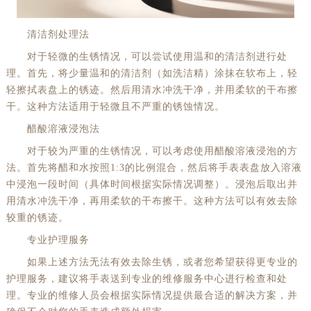
惠州市惠城区江北文昌一路7号华贸大厦（华贸天地）1座30层30-05室（需提前预约）
清洁剂处理法
厦门市思明区湖滨东路95号万象城华润大厦B座11层1104室（需提前预约）
对于轻微的生锈情况，可以尝试使用温和的清洁剂进行处
福州市晋安区竹屿路6号东二环泰禾广场2号楼5层509室（需提前预约）
理。首先，将少量温和的清洁剂（如洗洁精）涂抹在软布上，轻
成都市锦江区人民东路6号SAC东原中心24层2406B室（需提前预约）
轻擦拭表盘上的锈迹。然后用清水冲洗干净，并用柔软的干布擦
重庆市江北区观音桥步行街2号融恒时代广场9层902室（需提前预约）
干。这种方法适用于轻微且不严重的锈蚀情况。
长沙市芙蓉区建湘路393号世茂环球金融中心写字楼10层1013室（需提前预约）
醋酸溶液浸泡法
郑州市二七区民主路10号华润大厦29层2905室（需提前预约）
对于较为严重的生锈情况，可以考虑使用醋酸溶液浸泡的方
太原市迎泽区迎泽街道解放路15号亨得利名表维修授权店3楼（需提前预约）
法。首先将醋和水按照1:3的比例混合，然后将手表表盘放入溶液
沈阳市沈河区中街路137号亨得利名表维修授权店1楼（需提前预约）
中浸泡一段时间（具体时间根据实际情况调整）。浸泡后取出并
用清水冲洗干净，再用柔软的干布擦干。这种方法可以有效去除
沈阳市沈河区中街路83号亨得利名表维修授权店1楼（需提前预约）
较重的锈迹。
黑龙江省大庆市萨尔图区会战大街劳力士售后服务中心（需提前预约）
专业护理服务
黑龙江省鹤岗市向阳区红军路劳力士售后服务中心（需提前预约）
如果上述方法无法有效去除生锈，或者您希望获得更专业的
黑龙江省黑河市爱辉区中央街劳力士售后服务中心（需提前预约）
护理服务，建议将手表送到专业的维修服务中心进行检查和处
黑龙江省鸡西市鸡冠区红军路劳力士售后服务中心（需提前预约）
理。专业的维修人员会根据实际情况提供最合适的解决方案，并
黑龙江省佳木斯市向阳区长安路劳力士售后服务中心（需提前预约）