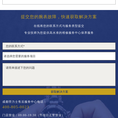
福建省三明市三元区东乾二路劳力士售后服务中心（需提前预约）
福建省漳州市龙文区步港路劳力士售后服务中心（需提前预约）
提交您的腕表故障，快速获取解决方案
江苏省常州市新北区龙锦路1590号现代传媒中心5号楼10层1008室劳力士售后服务中心（需提前预约）
江苏省淮安市清江浦区淮海北路劳力士售后服务中心（需提前预约）
在线将您的联系方式与服务类型提交
专业技师为您提供高水准的维修服务中心保养服务
江苏省连云港市海州区通灌北路劳力士售后服务中心（需提前预约）
江苏省南京市秦淮区中山南路1号南京中心22层22-C1-C3室劳力士售后服务中心（需提前预约）
江苏省宿迁市宿城区西湖路劳力士售后服务中心（需提前预约）
江苏省泰州市海陵区永定东路399号置地商务中心东塔（华润万象城）17层1706室劳力士售后服务中心（需提前预约）
江苏省徐州市鼓楼区淮海东路29号苏宁广场IFC国际金融中心35层3508室劳力士售后服务中心（需提前预约）
江苏省盐城市盐都区世纪大道5号盐城金融城写字楼1号楼16层1604室劳力士售后服务中心（需提前预约）
江苏省扬州市邗江区国展路29号星耀天地写字楼1号楼18层1803室劳力士售后服务中心（需提前预约）
江苏省镇江市京口区中山东路劳力士售后服务中心（需提前预约）
获取解决方案
江西省抚州市临川区赣东大道劳力士售后服务中心（需提前预约）
成都劳力士售后服务中心电话：
江西省赣州市章贡区文清路劳力士售后服务中心（需提前预约）
400-805-0023
江西省吉安市吉州区井冈山大道劳力士售后服务中心（需提前预约）
门店营业：09:00-19:30（节假日正常营业）