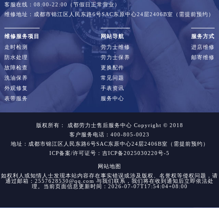
江西省景德镇市珠山区珠山中路劳力士售后服务中心（需提前预约）
客服在线：08:00-22:00（节假日正常营业）
维修地址：成都市锦江区人民东路6号SAC东原中心24层2406B室（需提前预约）
江西省九江市浔阳区浔阳路劳力士售后服务中心（需提前预约）
江西省南昌市红谷滩新区红谷中大道998号绿地双子塔（中央广场）A1座办公楼14层14-07室劳力士售后服务中心（需提前预约）
维修服务项目
网站导航
服务方式
走时检测
劳力士维修
进店维修
江西省萍乡市安源区萍安北大道与康庄路交叉口劳力士售后服务中心（需提前预约）
防水处理
劳力士保养
邮寄维修
江西省上饶市信州区滨江西路劳力士售后服务中心（需提前预约）
故障检查
更换配件
江西省新余市渝水区北湖西路劳力士售后服务中心（需提前预约）
洗油保养
常见问题
外观修复
手表资讯
江西省宜春市袁州区中山中路劳力士售后服务中心（需提前预约）
表带服务
服务中心
江西省鹰潭市月湖区胜利东路劳力士售后服务中心（需提前预约）
山东省德州市德城区东风中路劳力士售后服务中心（需提前预约）
版权所有：
成都劳力士售后服务中心
Copyright © 2018
客户服务电话：400-805-0023
山东省东营市东营区济南路劳力士售后服务中心（需提前预约）
地址：成都市锦江区人民东路6号SAC东原中心24层2406B室（需提前预约）
山东省济南市历下区经十路11111号华润中心写字楼（万象城）15层1508室劳力士售后服务中心（需提前预约）
ICP备案/许可证号：吉ICP备2025030220号-5
山东省济宁市任城区太白楼路劳力士售后服务中心（需提前预约）
网站地图
如权利人或知情人士发现本站内容存在事实错误或涉及版权、名誉权等侵权问题，请
山东省莱芜市文化南路8号银座商城名表维修一楼名表维修劳力士售后服务中心（需提前预约）
通过邮箱：2557628530@qq.com 与我们联系，我们将在收到通知后立即依法处
理。当前页面信息更新时间：2026-07-07T17:54:04+08:00
山东省临沂市兰山区解放路劳力士售后服务中心（需提前预约）
山东省日照市东港区烟台路劳力士售后服务中心（需提前预约）