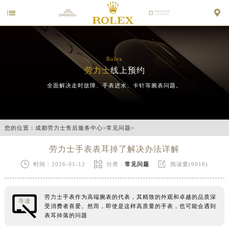


Rolex
劳力士
线上预约
全面解决走时故障、手表进水、卡针等腕表问题。
您的位置：
成都劳力士售后服务中心
>
常见问题
>
劳力士手表表耳掉了解决办法详解



时间：2026-01-12
分类：
常见问题
阅读量(9018)
劳力士手表作为高端腕表的代表，其精致的外观和卓越的品质深
导读
受消费者喜爱。然而，即使是这样高质量的手表，也可能会遇到
表耳掉落的问题