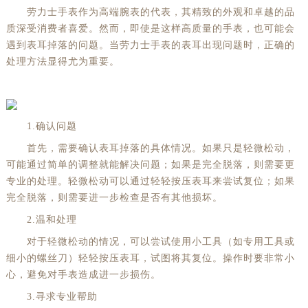
劳力士手表作为高端腕表的代表，其精致的外观和卓越的品
质深受消费者喜爱。然而，即使是这样高质量的手表，也可能会
遇到表耳掉落的问题。当劳力士手表的表耳出现问题时，正确的
处理方法显得尤为重要。
1.确认问题
首先，需要确认表耳掉落的具体情况。如果只是轻微松动，
可能通过简单的调整就能解决问题；如果是完全脱落，则需要更
专业的处理。轻微松动可以通过轻轻按压表耳来尝试复位；如果
完全脱落，则需要进一步检查是否有其他损坏。
2.温和处理
对于轻微松动的情况，可以尝试使用小工具（如专用工具或
细小的螺丝刀）轻轻按压表耳，试图将其复位。操作时要非常小
心，避免对手表造成进一步损伤。
3.寻求专业帮助