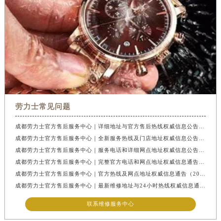
劳力士常见问题
成都劳力士官方售后服务中心｜详细地址与官方售后热线权威信息公告（2026年7月最新）
成都劳力士官方售后服务中心｜全新服务热线及门店地址权威信息公告（2026年7月最新）
成都劳力士官方售后服务中心｜服务电话和详细网点地址权威信息公告（2026年7月最新）
成都劳力士官方售后服务中心｜完整官方电话和网点地址权威信息通告（2026年7月最新）
成都劳力士官方售后服务中心｜官方热线及网点地址权威信息通告（2026年7月最新）
成都劳力士官方售后服务中心｜最新维修地址与24小时热线权威信息通告（2026年7月最新）
联系维修服务中心