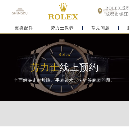
ROLEX

成都市锦江
更换配件
劳力士保养
常见问题
Rolex
劳力士
线上预约
全面解决走时故障、手表进水、卡针等腕表问题。