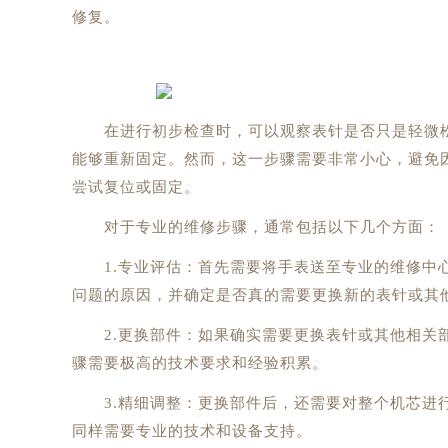
修复。
在进行初步检查时，可以观察表针是否只是轻微松
能够重新固定。然而，这一步骤需要非常小心，避免
尝试复位或固定。
对于专业的维修步骤，通常包括以下几个方面：
1.专业评估：首先需要将手表送至专业的维修中心
问题的原因，并确定是否真的需要更换新的表针或其
2.更换部件：如果确实需要更换表针或其他相关部
骤需要极高的技术要求和经验积累。
3.精细调整：更换部件后，还需要对整个机芯进行
同样需要专业的技术和设备支持。