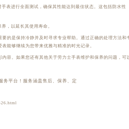
手表进行全面测试，确保其性能达到最佳状态。这包括防水性
保养，以延长其使用寿命。
要的是保持冷静并及时寻求专业帮助。通过正确的处理方法和
爱表能够继续为您带来优雅与精准的时光记录。
彩内容。如果您还有其他关于劳力士手表维护和保养的问题，可
26.html