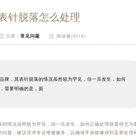
表针脱落怎么处理


分类：
常见问题
阅读量(9018)
品牌，其表针脱落的情况虽然较为罕见，但一旦发生，如何
，需要明确的是，面
的情况虽然较为罕见，但一旦发生，如何正确处理就显得尤为
的问题，建议寻求专业维修服务，以确保手表能够得到妥善处理