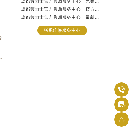
成都劳力士官方售后服务中心｜完整官方电话和网点地址权威信息通告（2026年7月最新）
成都劳力士官方售后服务中心｜官方热线及网点地址权威信息通告（2026年7月最新）
成都劳力士官方售后服务中心｜最新维修地址与24小时热线权威信息通告（2026年7月最新）
联系维修服务中心
专
以


