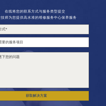
在线将您的联系方式与服务类型提交
业技师为您提供高水准的维修服务中心保养服务
获取解决方案