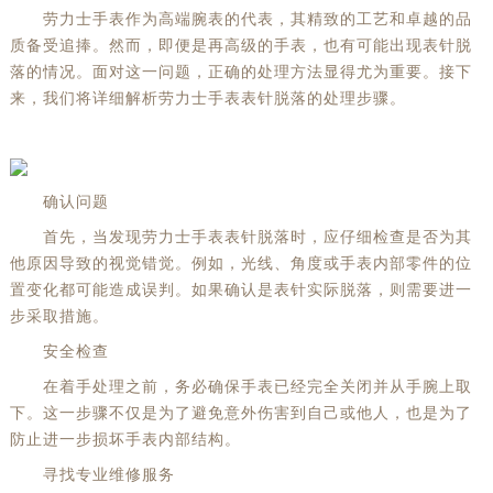
劳力士手表作为高端腕表的代表，其精致的工艺和卓越的品
质备受追捧。然而，即便是再高级的手表，也有可能出现表针脱
落的情况。面对这一问题，正确的处理方法显得尤为重要。接下
来，我们将详细解析劳力士手表表针脱落的处理步骤。
确认问题
首先，当发现劳力士手表表针脱落时，应仔细检查是否为其
他原因导致的视觉错觉。例如，光线、角度或手表内部零件的位
置变化都可能造成误判。如果确认是表针实际脱落，则需要进一
步采取措施。
安全检查
在着手处理之前，务必确保手表已经完全关闭并从手腕上取
下。这一步骤不仅是为了避免意外伤害到自己或他人，也是为了
防止进一步损坏手表内部结构。
寻找专业维修服务