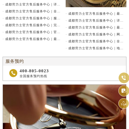
· 成都劳力士官方售后服务中心｜详细地址与官方售后热线权威信息公告（2026年7月最新）
· 成都劳力士官方售后服务中心｜全新服务热线及门店地址权威信息公告（2026年7月最新）
· 成都劳力士官方售后服务中心｜最新地址及官方售后电话权威信息公告（2026年7月最新）
· 成都劳力士官方售后服务中心｜服务电话和详细网点地址权威信息公告（2026年7月最新）
· 成都劳力士官方售后服务中心｜详细地址及售后服务电话权威信息公告（2026年7月最新）
· 成都劳力士官方售后服务中心｜完整官方电话和网点地址权威信息通告（2026年7月最新）
· 成都劳力士官方售后服务中心｜最新电话和完整地址权威信息公示（2026年7月最新）
· 成都劳力士官方售后服务中心｜官方热线及网点地址权威信息通告（2026年7月最新）
· 成都劳力士官方售后服务中心｜网点地址与电话权威信息公告（2026年7月最新）
· 成都劳力士官方售后服务中心｜最新维修地址与24小时热线权威信息通告（2026年7月最新）
· 成都劳力士官方售后服务中心｜全新维修地址及官方客服电话权威信息公告（2026年7月最新）
· 成都劳力士官方售后服务中心｜地址及24小时服务电话权威信息公告（2026年7月最新）
服务预约
400-805-0023

全国服务预约热线


