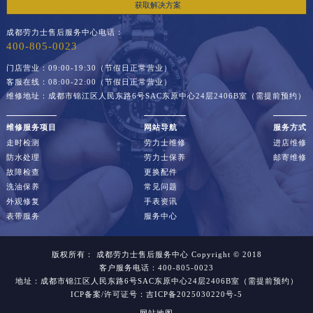
获取解决方案
成都劳力士售后服务中心电话：
400-805-0023
门店营业：09:00-19:30（节假日正常营业）
客服在线：08:00-22:00（节假日正常营业）
维修地址：成都市锦江区人民东路6号SAC东原中心24层2406B室（需提前预约）
维修服务项目
网站导航
服务方式
走时检测
劳力士维修
进店维修
防水处理
劳力士保养
邮寄维修
故障检查
更换配件
洗油保养
常见问题
外观修复
手表资讯
表带服务
服务中心
版权所有：
成都劳力士售后服务中心
Copyright © 2018
客户服务电话：400-805-0023
地址：成都市锦江区人民东路6号SAC东原中心24层2406B室（需提前预约）
ICP备案/许可证号：吉ICP备2025030220号-5
网站地图