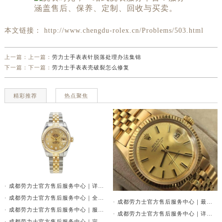
本文链接： http://www.chengdu-rolex.cn/Problems/503.html
上一篇：上一篇：
劳力士手表表针脱落处理办法集锦
下一篇：下一篇：
劳力士手表表壳破裂怎么修复
精彩推荐
热点聚焦
· 成都劳力士官方售后服务中心｜详细地址与官方售后热线权威信息公告（2026年7月最新）
· 成都劳力士官方售后服务中心｜全新服务热线及门店地址权威信息公告（2026年7月最新）
· 成都劳力士官方售后服务中心｜最新地址及官方售后电话权威信息公告（2026年7月最新）
· 成都劳力士官方售后服务中心｜服务电话和详细网点地址权威信息公告（2026年7月最新）
· 成都劳力士官方售后服务中心｜详细地址及售后服务电话权威信息公告（2026年7月最新）
· 成都劳力士官方售后服务中心｜完整官方电话和网点地址权威信息通告（2026年7月最新）