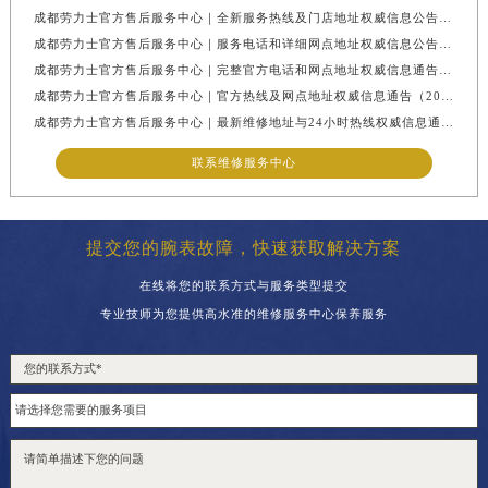
成都劳力士官方售后服务中心｜全新服务热线及门店地址权威信息公告（2026年7月最新）
成都劳力士官方售后服务中心｜服务电话和详细网点地址权威信息公告（2026年7月最新）
成都劳力士官方售后服务中心｜完整官方电话和网点地址权威信息通告（2026年7月最新）
成都劳力士官方售后服务中心｜官方热线及网点地址权威信息通告（2026年7月最新）
成都劳力士官方售后服务中心｜最新维修地址与24小时热线权威信息通告（2026年7月最新）
联系维修服务中心
提交您的腕表故障，快速获取解决方案
在线将您的联系方式与服务类型提交
专业技师为您提供高水准的维修服务中心保养服务