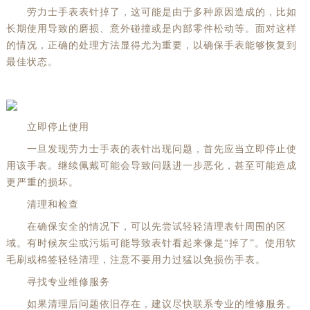
劳力士手表表针掉了，这可能是由于多种原因造成的，比如
长期使用导致的磨损、意外碰撞或是内部零件松动等。面对这样
的情况，正确的处理方法显得尤为重要，以确保手表能够恢复到
最佳状态。
立即停止使用
一旦发现劳力士手表的表针出现问题，首先应当立即停止使
用该手表。继续佩戴可能会导致问题进一步恶化，甚至可能造成
更严重的损坏。
清理和检查
在确保安全的情况下，可以先尝试轻轻清理表针周围的区
域。有时候灰尘或污垢可能导致表针看起来像是“掉了”。使用软
毛刷或棉签轻轻清理，注意不要用力过猛以免损伤手表。
寻找专业维修服务
如果清理后问题依旧存在，建议尽快联系专业的维修服务。