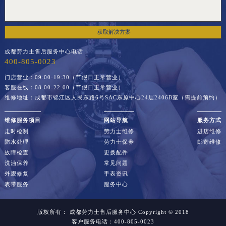
获取解决方案
成都劳力士售后服务中心电话：
400-805-0023
门店营业：09:00-19:30（节假日正常营业）
客服在线：08:00-22:00（节假日正常营业）
维修地址：成都市锦江区人民东路6号SAC东原中心24层2406B室（需提前预约）
维修服务项目
网站导航
服务方式
走时检测
劳力士维修
进店维修
防水处理
劳力士保养
邮寄维修
故障检查
更换配件
洗油保养
常见问题
外观修复
手表资讯
表带服务
服务中心
版权所有：
成都劳力士售后服务中心
Copyright © 2018
客户服务电话：400-805-0023