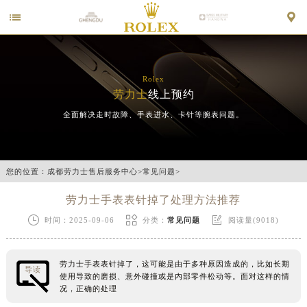


Rolex
劳力士
线上预约
全面解决走时故障、手表进水、卡针等腕表问题。
您的位置：
成都劳力士售后服务中心
>
常见问题
>
劳力士手表表针掉了处理方法推荐



时间：2025-09-06
分类：
常见问题
阅读量(9018)
劳力士手表表针掉了，这可能是由于多种原因造成的，比如长期
导读
使用导致的磨损、意外碰撞或是内部零件松动等。面对这样的情
况，正确的处理