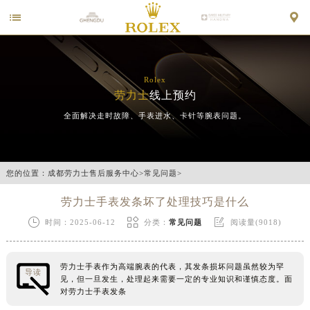


Rolex
劳力士
线上预约
全面解决走时故障、手表进水、卡针等腕表问题。
您的位置：
成都劳力士售后服务中心
>
常见问题
>
劳力士手表发条坏了处理技巧是什么



时间：2025-06-12
分类：
常见问题
阅读量(9018)
劳力士手表作为高端腕表的代表，其发条损坏问题虽然较为罕
导读
见，但一旦发生，处理起来需要一定的专业知识和谨慎态度。面
对劳力士手表发条