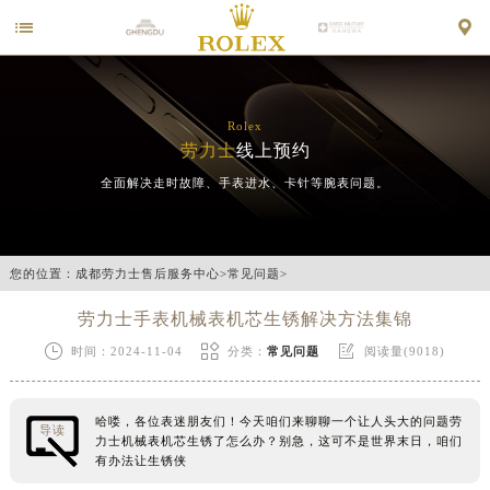


Rolex
劳力士
线上预约
全面解决走时故障、手表进水、卡针等腕表问题。
您的位置：
成都劳力士售后服务中心
>
常见问题
>
劳力士手表机械表机芯生锈解决方法集锦



时间：2024-11-04
分类：
常见问题
阅读量(9018)
哈喽，各位表迷朋友们！今天咱们来聊聊一个让人头大的问题劳
导读
力士机械表机芯生锈了怎么办？别急，这可不是世界末日，咱们
有办法让生锈侠