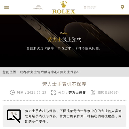


Rolex
劳力士
线上预约
全面解决走时故障、手表进水、卡针等腕表问题。
您的位置：
成都劳力士售后服务中心
>
劳力士保养
>
劳力士手表机芯保养



时间：2021-03-25
分类：
劳力士保养
阅读量(9018)
劳力士手表机芯保养，下面成都劳力士维修中心的专业的人员为
导读
您介绍手表机芯保养。劳力士腕表作为一种精密的机械物品，内
部的各个零件，