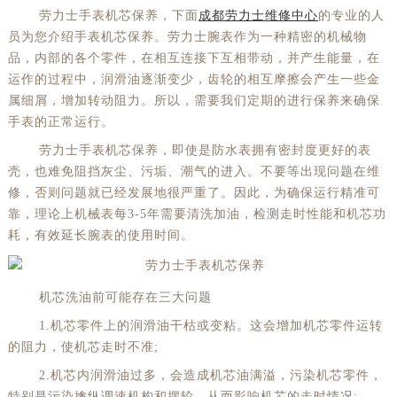
劳力士手表机芯保养，下面
成都劳力士维修中心
的专业的人
员为您介绍手表机芯保养。劳力士腕表作为一种精密的机械物
品，内部的各个零件，在相互连接下互相带动，并产生能量，在
运作的过程中，润滑油逐渐变少，齿轮的相互摩擦会产生一些金
属细屑，增加转动阻力。所以，需要我们定期的进行保养来确保
手表的正常运行。
劳力士手表机芯保养，即使是防水表拥有密封度更好的表
壳，也难免阻挡灰尘、污垢、潮气的进入。不要等出现问题在维
修，否则问题就已经发展地很严重了。因此，为确保运行精准可
靠，理论上机械表每3-5年需要清洗加油，检测走时性能和机芯功
耗，有效延长腕表的使用时间。
机芯洗油前可能存在三大问题
1.机芯零件上的润滑油干枯或变粘。这会增加机芯零件运转
的阻力，使机芯走时不准;
2.机芯内润滑油过多，会造成机芯油满溢，污染机芯零件，
特别是污染擒纵调速机构和摆轮，从而影响机芯的走时情况;