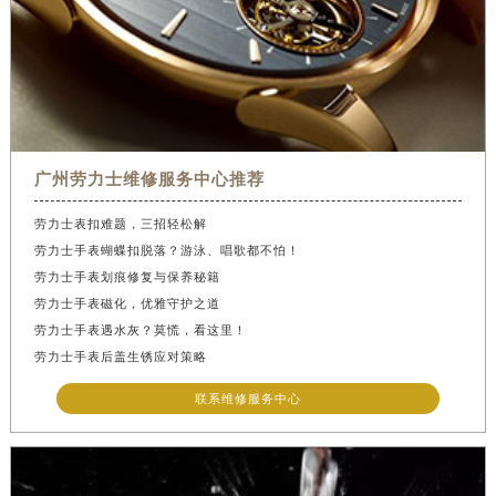
安徽省阜阳市颍州区颍州北路劳力士售后服务中心（需提前预约）
安徽省淮北市相山区淮海路劳力士售后服务中心（需提前预约）
安徽省淮南市田家庵区国庆中路劳力士售后服务中心（需提前预约）
安徽省黄山市屯溪区黄山西路劳力士售后服务中心（需提前预约）
安徽省六安市金安区解放中路劳力士售后服务中心（需提前预约）
安徽省马鞍山市雨山区湖南西路劳力士售后服务中心（需提前预约）
广州劳力士维修服务中心推荐
安徽省宿州市埇桥区人民中路劳力士售后服务中心（需提前预约）
劳力士表扣难题，三招轻松解
安徽省铜陵市铜官区石城大道劳力士售后服务中心（需提前预约）
劳力士手表蝴蝶扣脱落？游泳、唱歌都不怕！
安徽省芜湖市镜湖区中山路步行街劳力士售后服务中心（需提前预约）
劳力士手表划痕修复与保养秘籍
安徽省宣城市宣州区叠嶂西路劳力士售后服务中心（需提前预约）
劳力士手表磁化，优雅守护之道
劳力士手表遇水灰？莫慌，看这里！
福建省龙岩市新罗区九一南路劳力士售后服务中心（需提前预约）
劳力士手表后盖生锈应对策略
福建省南平市建阳区人民西路劳力士售后服务中心（需提前预约）
联系维修服务中心
福建省宁德市蕉城区天湖东路劳力士售后服务中心（需提前预约）
福建省莆田市城厢区霞林街道荔华东大道劳力士售后服务中心（需提前预约）
福建省三明市三元区东乾二路劳力士售后服务中心（需提前预约）