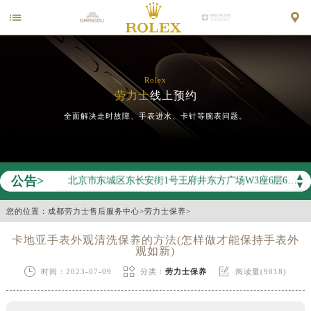


Rolex
劳力士
线上预约
全面解决走时故障、手表进水、卡针等腕表问题。
2026年劳力士中国区售后服务网络优化升级公告
2026年8月劳力士全国官方售后客户服务热线：400-805-0023
2026年8月劳力士售后服务中心最新网点地址：
▲
公告>
北京市东城区东长安街1号王府井东方广场W3座6层602室（需提前预约）
▼
北京市朝阳区建国门外大街甲6号华熙国际中心D座11层1102室（需提前预约）
您的位置：
成都劳力士售后服务中心
>
劳力士保养
>
天津市和平区赤峰道136号天津国际金融中心26层2603室（需提前预约）
卡地亚手表外观清洗保养的方法(怎样做才能保持手表外
上海市徐汇区虹桥路3号港汇中心2座37层3705室（需提前预约）
观如新)
上海市黄浦区南京东路299号宏伊国际广场写字楼8层806室（需提前预约）



时间：2023-07-09
分类：
劳力士保养
阅读量(9018)
南京市秦淮区中山南路1号南京中心22层22-C1-C3室（需提前预约）
常州市新北区龙锦路1590号现代传媒中心5号楼10层1008室（需提前预约）