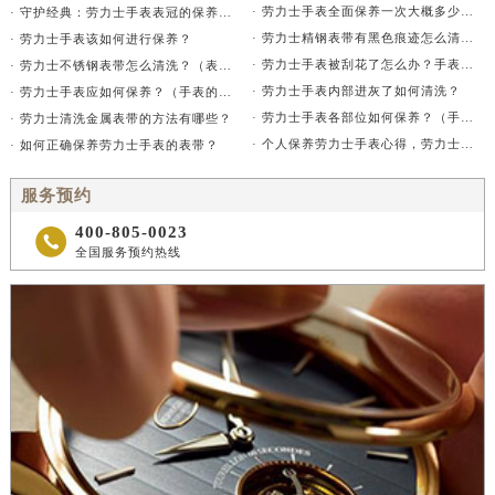
山西省晋中市榆次区顺城街劳力士售后服务中心（需提前预约）
· 劳力士手表全面保养一次大概多少钱？
· 守护经典：劳力士手表表冠的保养秘诀
山西省临汾市尧都区解放路劳力士售后服务中心（需提前预约）
· 劳力士精钢表带有黑色痕迹怎么清洗干净？
· 劳力士手表该如何进行保养？
· 劳力士手表被刮花了怎么办？手表刮花的处理建议
· 劳力士不锈钢表带怎么清洗？（表带的清洗方法）
山西省吕梁市离石区永宁中路与建设街交叉口劳力士售后服务中心（需提前预约）
· 劳力士手表内部进灰了如何清洗？
· 劳力士手表应如何保养？（手表的保养方法）
山西省朔州市朔城区怡西路与鄯阳西街交汇处劳力士售后服务中心（需提前预约）
· 劳力士手表各部位如何保养？（手表的具体保养指南）
· 劳力士清洗金属表带的方法有哪些？
山西省忻州市忻府区和平东街与七一南路交叉口劳力士售后服务中心（需提前预约）
· 个人保养劳力士手表心得，劳力士保养方法分享！
· 如何正确保养劳力士手表的表带？
山西省阳泉市郊区平阳东街与新城大道交叉口劳力士售后服务中心（需提前预约）
服务预约
山西省运城市盐湖区河东街劳力士售后服务中心（需提前预约）
400-805-0023

山西省长治市潞州区英雄中路劳力士售后服务中心（需提前预约）
全国服务预约热线
山西省太原市迎泽区迎泽街道解放路15号亨得利名表维修授权店3楼劳力士售后服务中心（需提前预约）
天津市和平区赤峰道136号天津国际金融中心26层2603室劳力士售后服务中心（需提前预约）
安徽省安庆市迎江区人民路劳力士售后服务中心（需提前预约）
安徽省蚌埠市蚌山区淮河路劳力士售后服务中心（需提前预约）
安徽省亳州市谯城区魏武大道劳力士售后服务中心（需提前预约）
安徽省池州市贵池区长江路劳力士售后服务中心（需提前预约）
安徽省滁州市琅琊区南谯北路劳力士售后服务中心（需提前预约）