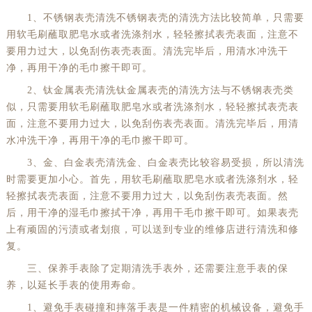
1、不锈钢表壳清洗不锈钢表壳的清洗方法比较简单，只需要
黑龙江省七台河市桃山区大同街劳力士售后服务中心（需提前预约）
用软毛刷蘸取肥皂水或者洗涤剂水，轻轻擦拭表壳表面，注意不
黑龙江省齐齐哈尔市龙沙区龙华路劳力士售后服务中心（需提前预约）
要用力过大，以免刮伤表壳表面。清洗完毕后，用清水冲洗干
黑龙江省双鸭山市尖山区新兴大街劳力士售后服务中心（需提前预约）
净，再用干净的毛巾擦干即可。
黑龙江省绥化市北林区新华街与康庄路交叉口劳力士售后服务中心（需提前预约）
2、钛金属表壳清洗钛金属表壳的清洗方法与不锈钢表壳类
黑龙江省伊春市伊美区通河路劳力士售后服务中心（需提前预约）
似，只需要用软毛刷蘸取肥皂水或者洗涤剂水，轻轻擦拭表壳表
吉林省白城市洮北区明仁南街劳力士售后服务中心（需提前预约）
面，注意不要用力过大，以免刮伤表壳表面。清洗完毕后，用清
水冲洗干净，再用干净的毛巾擦干即可。
吉林省白山市浑江区浑江大街劳力士售后服务中心（需提前预约）
3、金、白金表壳清洗金、白金表壳比较容易受损，所以清洗
吉林省吉林市船营区河南街劳力士售后服务中心（需提前预约）
时需要更加小心。首先，用软毛刷蘸取肥皂水或者洗涤剂水，轻
吉林省辽源市龙山区人民大街劳力士售后服务中心（需提前预约）
轻擦拭表壳表面，注意不要用力过大，以免刮伤表壳表面。然
吉林省梅河口市新华街道梅河大街劳力士售后服务中心（需提前预约）
后，用干净的湿毛巾擦拭干净，再用干毛巾擦干即可。如果表壳
吉林省四平市铁东区紫气大路与南九经街交汇处劳力士售后服务中心（需提前预约）
上有顽固的污渍或者划痕，可以送到专业的维修店进行清洗和修
复。
吉林省松原市宁江区五环大街劳力士售后服务中心（需提前预约）
三、保养手表除了定期清洗手表外，还需要注意手表的保
吉林省通化市东昌区环通乡江南大街劳力士售后服务中心（需提前预约）
养，以延长手表的使用寿命。
吉林省延边市延吉市解放路劳力士售后服务中心（需提前预约）
1、避免手表碰撞和摔落手表是一件精密的机械设备，避免手
辽宁省鞍山市铁东区站前街劳力士售后服务中心（需提前预约）