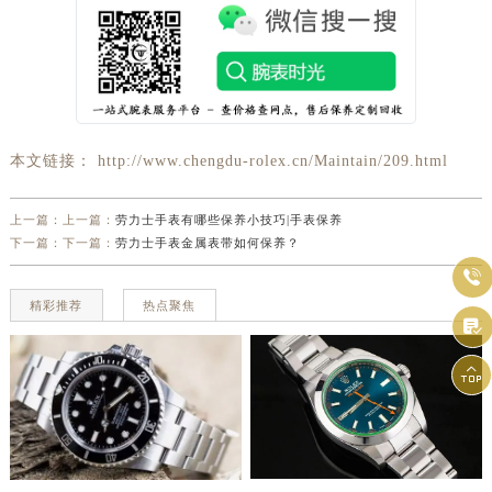
北京市东城区东长安街1号王府井东方广场W3座6层602室劳力士售后服务中心（需提前预约）
河北省保定市竞秀区朝阳北大街北国先天下劳力士售后服务中心（需提前预约）
内蒙古自治区阿拉善盟市左旗土尔扈特大街劳力士售后服务中心（需提前预约）
内蒙古自治区巴彦淖尔市临河区新华街劳力士售后服务中心（需提前预约）
内蒙古自治区包头市青山区幸福路甲3号王府井百货名表维修劳力士售后服务中心（需提前预约）
本文链接： http://www.chengdu-rolex.cn/Maintain/209.html
内蒙古自治区赤峰市红山区哈达街劳力士售后服务中心（需提前预约）
内蒙古自治区鄂尔多斯市东胜区伊金霍洛街劳力士售后服务中心（需提前预约）
上一篇：上一篇：
劳力士手表有哪些保养小技巧|手表保养
内蒙古自治区呼伦贝尔市海拉尔区中央街劳力士售后服务中心（需提前预约）
下一篇：下一篇：
劳力士手表金属表带如何保养？
内蒙古自治区通辽市科尔沁区明仁大街劳力士售后服务中心（需提前预约）

内蒙古自治区乌海市海勃湾区人民南路劳力士售后服务中心（需提前预约）
精彩推荐
热点聚焦

内蒙古自治区乌兰察布市集宁区恩和大街劳力士售后服务中心（需提前预约）
内蒙古自治区锡林郭勒盟市锡林浩特市光明街与额尔敦路交叉口劳力士售后服务中心（需提前预约）

内蒙古自治区兴安盟市乌兰浩特市兴安大街劳力士售后服务中心（需提前预约）
山西省大同市平城区迎宾街劳力士售后服务中心（需提前预约）
山西省晋城市城区黄华街劳力士售后服务中心（需提前预约）