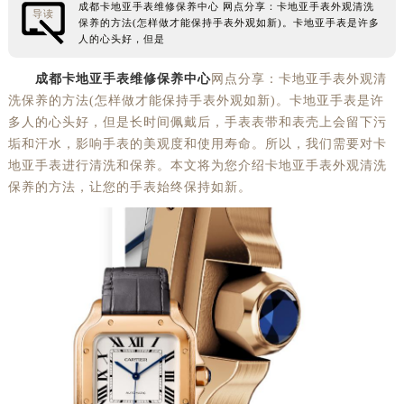
成都卡地亚手表维修保养中心 网点分享：卡地亚手表外观清洗
导读
徐州市鼓楼区淮海东路29号苏宁广场IFC国际金融中心35层3508室（需提前预约）
保养的方法(怎样做才能保持手表外观如新)。卡地亚手表是许多
人的心头好，但是
扬州市邗江区国展路29号星耀天地写字楼1号楼18层1803室（需提前预约）
盐城市盐都区世纪大道5号盐城金融城写字楼1号楼16层1604室（需提前预约）
成都卡地亚手表维修保养中心
网点分享：卡地亚手表外观清
洗保养的方法(怎样做才能保持手表外观如新)。卡地亚手表是许
泰州市海陵区永定东路399号置地商务中心东塔（华润万象城）17层1706室（需提前预约）
多人的心头好，但是长时间佩戴后，手表表带和表壳上会留下污
宁波市江北区大闸南路500号来福士广场办公楼20层2009室（需提前预约）
垢和汗水，影响手表的美观度和使用寿命。所以，我们需要对卡
杭州市上城区钱江路1366号华润大厦A座5层503-5室（需提前预约）
地亚手表进行清洗和保养。本文将为您介绍卡地亚手表外观清洗
金华市金东区东市南街777号金华万达广场4号楼22楼2209室（需提前预约）
保养的方法，让您的手表始终保持如新。
绍兴市越城区胜利东路379号世茂天际中心写字楼8层805室（需提前预约）
嘉兴市南湖区广益路705号嘉兴世界贸易中心A座13层1304室（需提前预约）
南昌市红谷滩新区红谷中大道998号绿地双子塔（中央广场）A1座办公楼14层14-07室（需提前预约）
济南市历下区经十路11111号华润中心写字楼（万象城）15层1508室（需提前预约）
广州市天河区天河路230号万菱汇国际中心A塔7层704室（需提前预约）
广州市越秀区环市东路371-375号世界贸易中心大厦南塔15层1507室（需提前预约）
深圳市罗湖区深南东路5001号华润大厦17层1701室（需提前预约）
惠州市惠城区江北文昌一路7号华贸大厦（华贸天地）1座30层30-05室（需提前预约）