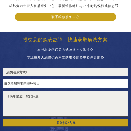
江西省九江市浔阳区浔阳路劳力士售后服务中心（需提前预约）
成都劳力士官方售后服务中心｜最新维修地址与24小时热线权威信息通告（2026年7月最新）
江西省南昌市红谷滩新区红谷中大道998号绿地双子塔（中央广场）A1座办公楼14层14-07室劳力士售后服务中心（需提前预约）
联系维修服务中心
江西省萍乡市安源区萍安北大道与康庄路交叉口劳力士售后服务中心（需提前预约）
江西省上饶市信州区滨江西路劳力士售后服务中心（需提前预约）
江西省新余市渝水区北湖西路劳力士售后服务中心（需提前预约）
提交您的腕表故障，快速获取解决方案
江西省宜春市袁州区中山中路劳力士售后服务中心（需提前预约）
在线将您的联系方式与服务类型提交
江西省鹰潭市月湖区胜利东路劳力士售后服务中心（需提前预约）
专业技师为您提供高水准的维修服务中心保养服务
山东省德州市德城区东风中路劳力士售后服务中心（需提前预约）
山东省东营市东营区济南路劳力士售后服务中心（需提前预约）
山东省济南市历下区经十路11111号华润中心写字楼（万象城）15层1508室劳力士售后服务中心（需提前预约）
山东省济宁市任城区太白楼路劳力士售后服务中心（需提前预约）
山东省莱芜市文化南路8号银座商城名表维修一楼名表维修劳力士售后服务中心（需提前预约）
山东省临沂市兰山区解放路劳力士售后服务中心（需提前预约）
山东省日照市东港区烟台路劳力士售后服务中心（需提前预约）
获取解决方案
山东省泰安市泰山区财源街道泰山大街劳力士售后服务中心（需提前预约）