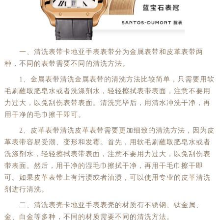
厦门市思明区湖滨东路95号万象城华润大厦B座11层1104室（需提前预约）
福州市晋安区竹屿路6号东二环泰禾广场2号楼5层509室（需提前预约）
成都市锦江区人民东路6号SAC东原中心24层2406B室（需提前预约）
一、清洗表带卡地亚手表表带分为金属表带和皮革表带两
重庆市江北区观音桥步行街2号融恒时代广场9层902室（需提前预约）
种，不同的表带需要不同的清洗方法。
长沙市芙蓉区建湘路393号世茂环球金融中心写字楼10层1013室（需提前预约）
1、金属表带清洗金属表带的清洗方法比较简单，只需要用软
郑州市二七区民主路10号华润大厦29层2905室（需提前预约）
毛刷蘸取肥皂水或者洗涤剂水，轻轻擦拭表带表面，注意不要用
太原市迎泽区迎泽街道解放路15号亨得利名表维修授权店3楼（需提前预约）
力过大，以免刮伤表带表面。清洗完毕后，用清水冲洗干净，再
用干净的毛巾擦干即可。
沈阳市沈河区中街路137号亨得利名表维修授权店1楼（需提前预约）
沈阳市沈河区中街路83号亨得利名表维修授权店1楼（需提前预约）
2、皮革表带清洗皮革表带需要更加细致的清洗方法，因为皮
革表带容易受潮、变形和发霉。首先，用软毛刷蘸取肥皂水或者
黑龙江省大庆市萨尔图区会战大街劳力士售后服务中心（需提前预约）
洗涤剂水，轻轻擦拭表带表面，注意不要用力过大，以免刮伤表
黑龙江省鹤岗市向阳区红军路劳力士售后服务中心（需提前预约）
带表面。然后，用干净的湿毛巾擦拭干净，再用干毛巾擦干即
黑龙江省黑河市爱辉区中央街劳力士售后服务中心（需提前预约）
可。如果皮革表带上有污渍或者油渍，可以使用专业的皮革清洗
黑龙江省鸡西市鸡冠区红军路劳力士售后服务中心（需提前预约）
剂进行清洗。
黑龙江省佳木斯市向阳区长安路劳力士售后服务中心（需提前预约）
二、清洗表壳卡地亚手表表壳的材质有不锈钢、钛金属、
金、白金等多种，不同的材质需要不同的清洗方法。
黑龙江省牡丹江市东安区太平路劳力士售后服务中心（需提前预约）