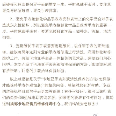
表碰撞和摔落是保养手表的重要一步。平时佩戴手表时，要注意
辽宁省本溪市平山区胜利路劳力士售后服务中心（需提前预约）
避免与硬物碰撞，避免手表摔落。
辽宁省朝阳市双塔区新华路劳力士售后服务中心（需提前预约）
2、避免手表接触化学品手表表壳和表带上的化学品会对手表
辽宁省丹东市振兴区七经街劳力士售后服务中心（需提前预约）
造成永久性损坏，所以避免手表接触化学品是保养手表的重要一
辽宁省抚顺市新抚区东一路劳力士售后服务中心（需提前预约）
步。平时佩戴手表时，要避免接触化学品，如香水、酒精、清洁
剂等。
辽宁省阜新市海州区解放大街劳力士售后服务中心（需提前预约）
3、定期维护手表手表需要定期维护，以保证手表的正常运
辽宁省葫芦岛市连山区中央路劳力士售后服务中心（需提前预约）
转。建议每两年送到专业的手表维修店进行清洗、润滑和校时等
辽宁省锦州市古塔区中央大街劳力士售后服务中心（需提前预约）
维护工作。总结卡地亚手表是一件精美的艺术品，需要我们用心
辽宁省辽阳市白塔区新运大街劳力士售后服务中心（需提前预约）
呵护。本文介绍了卡地亚手表外观清洗保养的方法，希望能对您
辽宁省盘锦市兴隆台区石油大街劳力士售后服务中心（需提前预约）
有所帮助，让您的手表始终保持如新。
辽宁省铁岭市银州区南马路劳力士售后服务中心（需提前预约）
以上就是都是关于“卡地亚手表外观清洗保养的方法(怎样做
辽宁省营口市站前区市府路与渤海大街交叉口劳力士售后服务中心（需提前预约）
才能保持手表外观如新)”的相关内容，希望对您有所帮助。专业
的维修机构对您的手表更加有保障！有任何疑问，都可以拨打我
辽宁省沈阳市沈河区中街路137号亨得利名表维修授权店1楼劳力士售后服务中心（需提前预约）
们的免费400热线电话咨询客服。如果您的爱表有任何问题，将其
辽宁省沈阳市沈河区中街路83号亨得利名表维修授权店1楼劳力士售后服务中心（需提前预约）
送到
成都卡地亚售后维修保养中心
，我们竭诚为您服务！
北京市朝阳区建国门外大街甲6号华熙国际中心D座11层1102室劳力士售后服务中心（需提前预约）