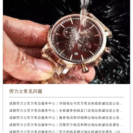
福建省漳州市龙文区步港路劳力士售后服务中心（需提前预约）
江苏省常州市新北区龙锦路1590号现代传媒中心5号楼10层1008室劳力士售后服务中心（需提前预约）
江苏省淮安市清江浦区淮海北路劳力士售后服务中心（需提前预约）
江苏省连云港市海州区通灌北路劳力士售后服务中心（需提前预约）
江苏省南京市秦淮区中山南路1号南京中心22层22-C1-C3室劳力士售后服务中心（需提前预约）
江苏省宿迁市宿城区西湖路劳力士售后服务中心（需提前预约）
江苏省泰州市海陵区永定东路399号置地商务中心东塔（华润万象城）17层1706室劳力士售后服务中心（需提前预约）
江苏省徐州市鼓楼区淮海东路29号苏宁广场IFC国际金融中心35层3508室劳力士售后服务中心（需提前预约）
江苏省盐城市盐都区世纪大道5号盐城金融城写字楼1号楼16层1604室劳力士售后服务中心（需提前预约）
江苏省扬州市邗江区国展路29号星耀天地写字楼1号楼18层1803室劳力士售后服务中心（需提前预约）
江苏省镇江市京口区中山东路劳力士售后服务中心（需提前预约）
劳力士常见问题
江西省抚州市临川区赣东大道劳力士售后服务中心（需提前预约）
成都劳力士官方售后服务中心｜详细地址与官方售后热线权威信息公告（2026年7月最新）
江西省赣州市章贡区文清路劳力士售后服务中心（需提前预约）
成都劳力士官方售后服务中心｜全新服务热线及门店地址权威信息公告（2026年7月最新）
江西省吉安市吉州区井冈山大道劳力士售后服务中心（需提前预约）
成都劳力士官方售后服务中心｜服务电话和详细网点地址权威信息公告（2026年7月最新）
成都劳力士官方售后服务中心｜完整官方电话和网点地址权威信息通告（2026年7月最新）
江西省景德镇市珠山区珠山中路劳力士售后服务中心（需提前预约）
成都劳力士官方售后服务中心｜官方热线及网点地址权威信息通告（2026年7月最新）